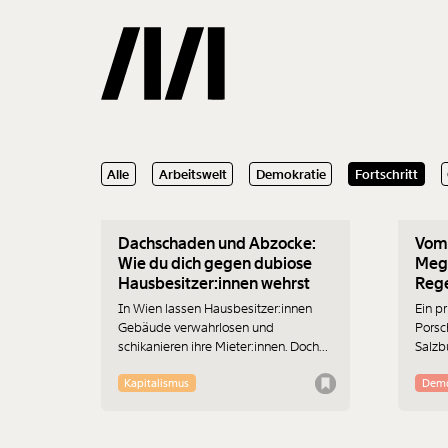
23.06.2025
13.05
Alle
Arbeitswelt
Demokratie
Fortschritt
Gemerkte
Dachschaden und Abzocke:
Vom
0
Treffer
Wie du dich gegen dubiose
Mega
Hausbesitzer:innen wehrst
Rege
In Wien lassen Hausbesitzer:innen
Ein p
Gebäude verwahrlosen und
Porsc
schikanieren ihre Mieter:innen. Doch
Salzbu
die können sich wehren, mithilfe von
Prote
Behörden, Gerichten und
Ingri
Kapitalismus
Demo
Interessensvereinigungen. Was du tun
reich
kannst, wenn deine Vermietung dir
allzu 
das Wohnen zur Qual macht.
überz