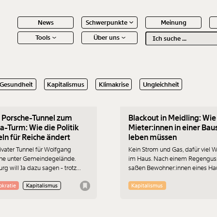
News
Schwerpunkte
Meinung
Tools
Über uns
Text
second
.2025
05.05.2025
Gesundheit
Kapitalismus
Klimakrise
Ungleichheit
 Inhalte
 Porsche-Tunnel zum
Blackout in Meidling: Wie
-Turm: Wie die Politik
Mieter:innen in einer Baus
ln für Reiche ändert
leben müssen
rivater Tunnel für Wolfgang
Kein Strom und Gas, dafür viel 
he unter Gemeindegelände.
im Haus. Nach einem Regengus
rg will Ja dazu sagen - trotz
saßen Bewohner:innen eines Ha
sten und fraglichem Sinn. Von
im Dunkeln und Kalten. Seit Jahre
d Flick bis Georg Stumpf konnten
das Haus eine ungesicherte
kratie
Kapitalismus
Kapitalismus
e Menschen Österreichs Politik
Dauerbaustelle ohne Dach. Besit
leicht von ihren Privatprojekten
GPH Real Estate und die
eugen - oder schufen schlicht
Hausverwaltung hätten das Hau