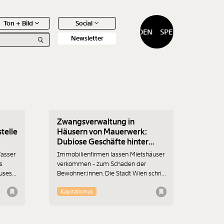
Ton + Bild
Social
SPENDEN
SPENDEN
Newsletter
02.04.2025
Zwangsverwaltung in
0
Artikel
telle
Häusern von Mauerwerk:
Dubiose Geschäfte hinter
maroden Wänden
Wasser
Immobilienfirmen lassen Mietshäuser
s
verkommen - zum Schaden der
uses
Bewohner:innen. Die Stadt Wien schritt
n ist
ein. Über zwei Häuser der Firma
Mauerwerk wurde die
Kapitalismus
zer
Zwangsverwaltung verhängt. In der
Salzachstraße lief ein Konstrukt mit
s
Scheinuntermieten und Strohmännern.