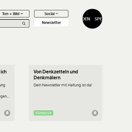
Ton + Bild
Social
SPENDEN
SPENDEN
Newsletter
12.04.2023
 ich
Von Denkzetteln und
0
Artikel
Denkmälern
oung
Dein Newsletter mit Haltung ist da!
egen.
t es
Klimakrise