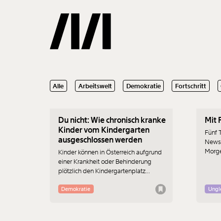
06.06.2023
22.05
Alle
Arbeitswelt
Demokratie
Fortschritt
Gemerkte
Du nicht: Wie chronisch kranke
Mit 
0
Treffer
Kinder vom Kindergarten
Fünf 
ausgeschlossen werden
Newsl
Morg
Kinder können in Österreich aufgrund
einer Krankheit oder Behinderung
plötzlich den Kindergartenplatz
verlieren oder gar nicht erst
genommen werden. Das Recht auf
Demokratie
Ungl
einen Platz gibt es nicht. Eine
Besuchspflicht ab fünf Jahren aber
schon. Wie passt das zusammen?