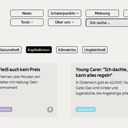
News
Schwerpunkte
Meinung
Tools
Über uns
Text
second
.2023
03.05.2023
Gesundheit
Kapitalismus
Klimakrise
Ungleichheit
 Inhalte
Fleiß auch kein Preis
Young Carer: "Ich dachte,
kann alles regeln"
Themen, drei Minuten, ein
etter mit Haltung! Dein
In Österreich gibt es 42.000 Y
enmoment
Carer. Das sind Kinder und
Jugendliche, die Angehörige pfl
Johanna war eine von ihnen und
erzählt von der Erfahrung. Wie is
als Young Carer?
eichheit
Gesundheit