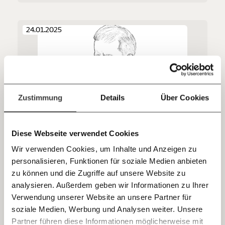
unterstütze uns mit Deinem Mitgliedsbeitrag.
Du überweist lieber direkt?
24.01.2025
Hier unsere IBAN: AT34 4300 0498 0007 6017
Kontoinhaber: Momentum Institut - Verein für
sozialen Fortschritt
Jetzt
Deine Spende absetzen:
Fragen und Antworten.
einfach
Zustimmung
Details
Über Cookies
teilen.
René Benko in Haft: Was bedeutet das für die
Diese Webseite verwendet Cookies
Immobilienbranche?
Wir verwenden Cookies, um Inhalte und Anzeigen zu
René Benko wurde verhaftet. Nun sollen die
personalisieren, Funktionen für soziale Medien anbieten
strafrechtlichen Fragen rund um die Pleite seines
E-Mail
Immobilien-Imperiums geklärt werden. Welche das sind
zu können und die Zugriffe auf unsere Website zu
und warum die nicht strafrechtlich relevanten Fragen
analysieren. Außerdem geben wir Informationen zu Ihrer
genauso wichtig sind, erklärt Leonhard Dobusch.
Kapitalismus
Immer auf dem Laufenden
Whatsapp
Verwendung unserer Website an unsere Partner für
bleiben mit unseren gratis
soziale Medien, Werbung und Analysen weiter. Unsere
E-Mail-Newslettern!
Partner führen diese Informationen möglicherweise mit