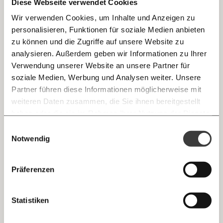
Diese Webseite verwendet Cookies
bleiben aber auch einige Fragen offen.
Wir verwenden Cookies, um Inhalte und Anzeigen zu
personalisieren, Funktionen für soziale Medien anbieten
E-Mail
zu können und die Zugriffe auf unsere Website zu
analysieren. Außerdem geben wir Informationen zu Ihrer
Immer auf dem Laufenden
Whatsapp
Verwendung unserer Website an unsere Partner für
bleiben mit unseren gratis
soziale Medien, Werbung und Analysen weiter. Unsere
E-Mail-Newslettern!
Partner führen diese Informationen möglicherweise mit
Telegram
weiteren Daten zusammen, die Sie ihnen bereitgestellt
haben oder die sie im Rahmen Ihrer Nutzung der Dienste
gesammelt haben.
Knackig über die
Morgenmoment:
Einwilligungsauswahl
Messenger
wichtigsten Themen informiert bleiben -
Notwendig
morgens in deinem Posteingang
Ich werde Fördermitglied* …
Facebook
Die guten Nachrichten der
Die Gute Woche:
Präferenzen
monatlich
jährlich
Welt nicht aus den Augen verlieren - immer
zum Wochenende
Mastodon
Statistiken
… mit einem Beitrag von* …