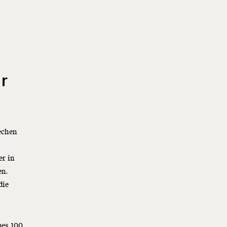
r
echen
er in
en.
die
nes 100