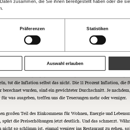
informiert b
 Daten zusammen, die Sie ihnen bereitgestellt haben oder die s
Ich spende einmalig
Antworten.
Threads
RSS
morgens in
n.
Posteingan
20€
Bluesky
Die Gute W
guten Nachr
100€
Präferenzen
Statistiken
Welt nicht 
Augen verlie
immer zum
https://www.moment.at/story/bloss-nichts-zugeben-kill-messenger/
Ich möchte me
Wochenend
Du erhältst ein
Ignoriert
PDF-Format, wel
und verschenken
Auswahl erlauben
d Einmalzahlungen gegen die Teuerung mit der Gießkanne alle gle
Ich bin einverstanden, einen 
Newsletter zu erhalten. Mehr I
Datenschutz.
ln, tut die Inflation selbst das nicht. Die 11 Prozent Inflation, die f
Weiter
 berechnet wurden, sind ein gewichteter Durchschnitt. Je nachdem
Anmelden
r für was ausgeben, treffen uns die Teuerungen mehr oder weniger.
nen großen Teil des Einkommens für Wohnen, Energie und Lebensm
, spürt die Preiserhöhungen jetzt deutlich. Und das schmerzt. Wäh
 nicht so schlimm ist, einmal weniger ins Restaurant zu gehen, sol