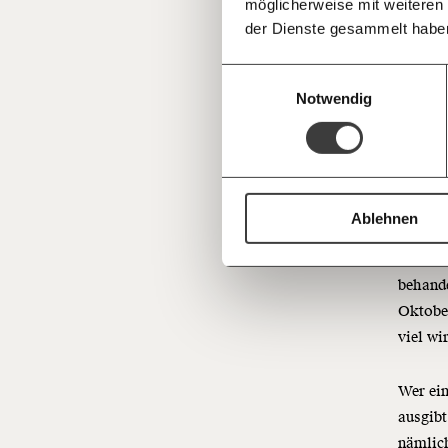
möglicherweise mit weiteren
Deine Spende absetzen:
Fragen und 
der Dienste gesammelt habe
Einwilligungsauswahl
Notwendig
#4 
Ablehnen
Währen
behande
Oktober
viel wi
Wer ei
ausgibt
nämlich