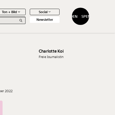
Ton + Bild
Social
SPENDEN
SPENDEN
Newsletter
Charlotte Koi
Freie Journalistin
0
Artikel
ber 2022