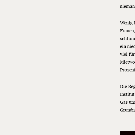
niemand
Wenig 
Frauen,
schlimm
ein nie
viel fü
Mietwoh
Prozent
Die Re
Institu
Gas un
Grundn