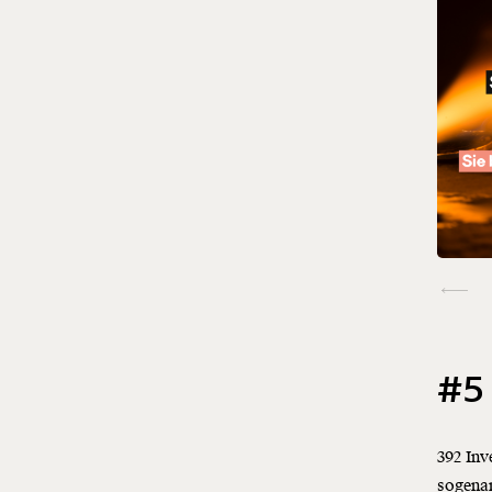
#5 
392 Inv
sogenan