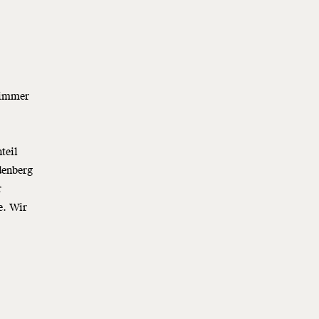
 immer
teil
denberg
r
e. Wir