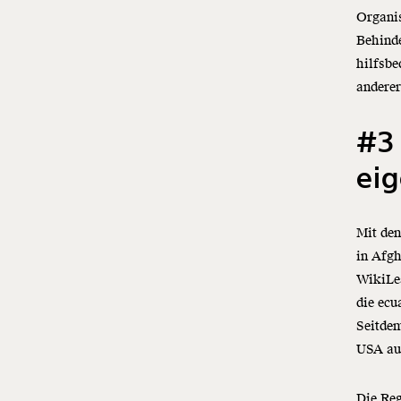
Organis
Behinde
hilfsbe
anderer
#3 
eig
Mit de
in Afgh
WikiLea
die ecu
Seitdem
USA aus
Die Reg