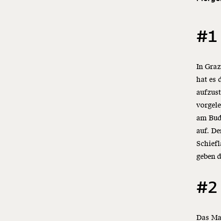
#1 
In Graz
hat es 
aufzust
vorgele
am Budg
auf. De
Schiefl
geben 
#2
Das Mag