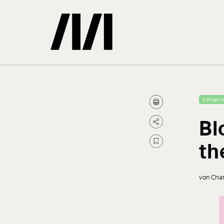
Gemerkte
Klimakri
Bl
0
Treffer
th
von Char