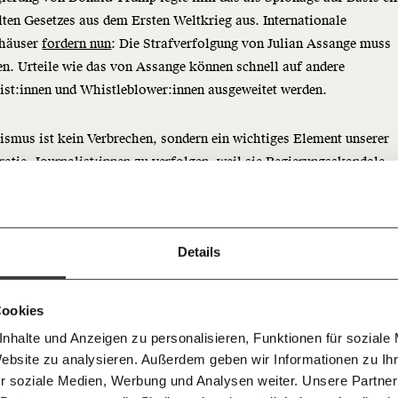
lten Gesetzes aus dem Ersten Weltkrieg aus. Internationale
häuser
fordern nun
: Die Strafverfolgung von Julian Assange muss
n. Urteile wie das von Assange können schnell auf andere
ist:innen und Whistleblower:innen ausgeweitet werden.
Immer au
ng
ismus ist kein Verbrechen, sondern ein wichtiges Element unserer
dem
tie. Journalist:innen zu verfolgen, weil sie Regierungsskandale
Ich werde Fördermitglied* 
Laufende
 Dir!
en, schwächt den öffentlichen Diskurs und damit die Demokratie.
bleiben m
monatlich
unseren g
gemeinsam unsere Wirtschaft so
Details
E-Mail-
… mit einem Beitrag von* …
 Unsere Recherchen sind für alle frei
E-Mail
Whatsapp
ch
d das wird auch so bleiben.
Newslette
unterstütze uns mit Deinem
10€
.
Cookies
Telegram
Messenge
nhalte und Anzeigen zu personalisieren, Funktionen für soziale
50€
Morgenmo
Website zu analysieren. Außerdem geben wir Informationen zu I
Facebook
Mastodon
007 6017
Knackig übe
 für sozialen Fortschritt
r soziale Medien, Werbung und Analysen weiter. Unsere Partner
wichtigste