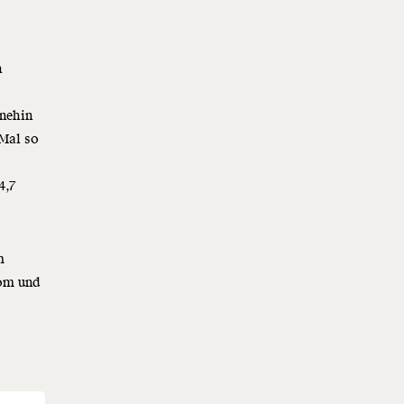
h
hnehin
 Mal so
4,7
m
rom und