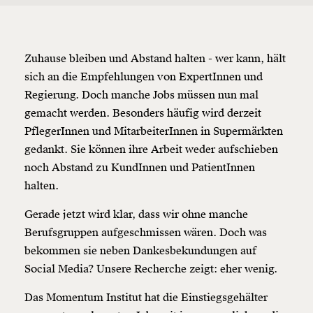
Zuhause bleiben und Abstand halten - wer kann, hält
sich an die Empfehlungen von ExpertInnen und
Regierung. Doch manche Jobs müssen nun mal
gemacht werden. Besonders häufig wird derzeit
PflegerInnen und MitarbeiterInnen in Supermärkten
gedankt. Sie können ihre Arbeit weder aufschieben
noch Abstand zu KundInnen und PatientInnen
halten.
Veränderung
Gerade jetzt wird klar, dass wir ohne manche
Berufsgruppen aufgeschmissen wären. Doch was
beginnt mit Dir!
bekommen sie neben Dankesbekundungen auf
Social Media? Unsere Recherche zeigt: eher wenig.
Werde
und wir können gemeinsam
Fördermitglied
unsere Wirtschaft so gestalten, dass sie für alle
Das Momentum Institut hat die Einstiegsgehälter
funktioniert. Unsere Recherchen sind für alle frei im