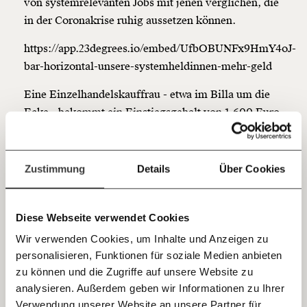
von systemrelevanten Jobs mit jenen verglichen, die
Netz. Unabhängig und werbefrei. Und das wird auch
in der Coronakrise ruhig aussetzen können.
so bleiben. Kämpf’ mit uns für den Fortschritt und
unterstütze uns mit Deinem Mitgliedsbeitrag.
https://app.23degrees.io/embed/UfbOBUNFx9HmY4oJ-
bar-horizontal-unsere-systemheldinnen-mehr-geld
Du überweist lieber direkt?
Hier unsere IBAN: AT34 4300 0498 0007 6017
Eine Einzelhandelskauffrau - etwa im Billa um die
Kontoinhaber: Momentum Institut - Verein für
sozialen Fortschritt
Ecke - bekommt ein Einstiegsgehalt von 1.600 Euro
brutto. Davon bleiben netto rund 1.285 Euro übrig.
Jetzt
Deine Spende absetzen:
Fragen und Antworten.
Dafür setzen MitarbeiterInnen in ganz Österreich
einfach
ihre Gesundheit aufs Spiel, um uns mit
Zustimmung
Details
Über Cookies
Lebensmitteln zu versorgen.
teilen.
Nicht nur die niedrige Bezahlung dieser wichtigen
Diese Webseite verwendet Cookies
Jobs fällt auf. In den Berufsgruppen, die aktuell
Wir verwenden Cookies, um Inhalte und Anzeigen zu
besonders gefordert sind, arbeiten vor allem Frauen.
personalisieren, Funktionen für soziale Medien anbieten
E-Mail
zu können und die Zugriffe auf unsere Website zu
https://app.23degrees.io/embed/pjZThQ0XnjGgF7Ia-
analysieren. Außerdem geben wir Informationen zu Ihrer
bar-grouped-vertical-corona-frauen-halten-die
Immer auf dem Laufenden
Whatsapp
Verwendung unserer Website an unsere Partner für