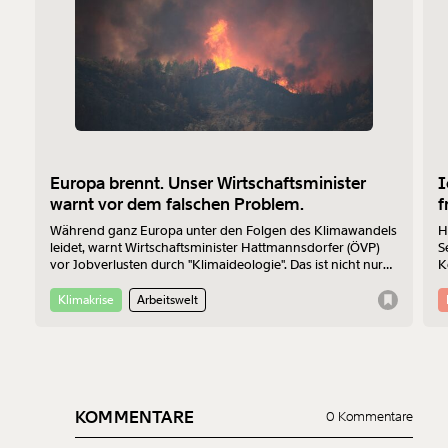
Europa brennt. Unser Wirtschaftsminister
I
warnt vor dem falschen Problem.
f
Während ganz Europa unter den Folgen des Klimawandels
H
leidet, warnt Wirtschaftsminister Hattmannsdorfer (ÖVP)
S
vor Jobverlusten durch "Klimaideologie". Das ist nicht nur
K
bedenklich, sondern auch wirtschaftlich betrachtet einfach
Z
falsch.
Klimakrise
Arbeitswelt
KOMMENTARE
0 Kommentare