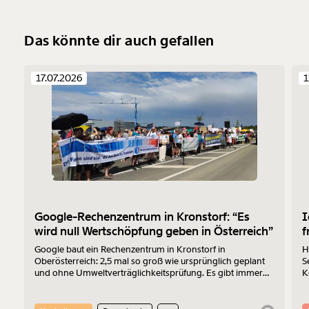
Das könnte dir auch gefallen
17.07.2026
1
Google-Rechenzentrum in Kronstorf: “Es
I
wird null Wertschöpfung geben in Österreich”
f
Google baut ein Rechenzentrum in Kronstorf in
H
Oberösterreich: 2,5 mal so groß wie ursprünglich geplant
S
und ohne Umweltverträglichkeitsprüfung. Es gibt immer
K
mehr Widerstand. Am 17.7.2026 wurde protestiert. Der
Z
Sprecher der „Bürger:inneninitiative Rechenzentrum
Kronstorf“ Harald Müllner erklärt im Interview, wo die