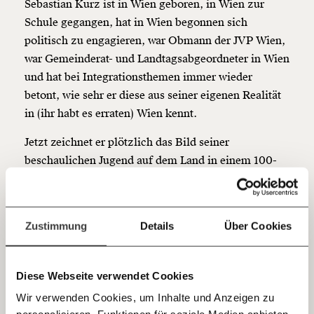
Sebastian Kurz ist in Wien geboren, in Wien zur
Werde
und wir können gemeinsam
Fördermitglied
Schule gegangen, hat in Wien begonnen sich
unsere Wirtschaft so gestalten, dass sie für alle
politisch zu engagieren, war Obmann der JVP Wien,
funktioniert. Unsere Recherchen sind für alle frei im
war Gemeinderat- und Landtagsabgeordneter in Wien
Netz. Unabhängig und werbefrei. Und das wird auch
und hat bei Integrationsthemen immer wieder
so bleiben. Kämpf’ mit uns für den Fortschritt und
unterstütze uns mit Deinem Mitgliedsbeitrag.
betont, wie sehr er diese aus seiner eigenen Realität
in (ihr habt es erraten) Wien kennt.
Du überweist lieber direkt?
Hier unsere IBAN: AT34 4300 0498 0007 6017
Jetzt zeichnet er plötzlich das Bild seiner
Kontoinhaber: Momentum Institut - Verein für
beschaulichen Jugend auf dem Land in einem 100-
sozialen Fortschritt
EinwohnerInnen-Dorf von sich.
Jetzt
Deine Spende absetzen:
Fragen und Antworten.
einfach
Zustimmung
Details
Über Cookies
teilen.
Diese Webseite verwendet Cookies
Haben sie immer richtig
Wir verwenden Cookies, um Inhalte und Anzeigen zu
gelegen? Konnten Sie die