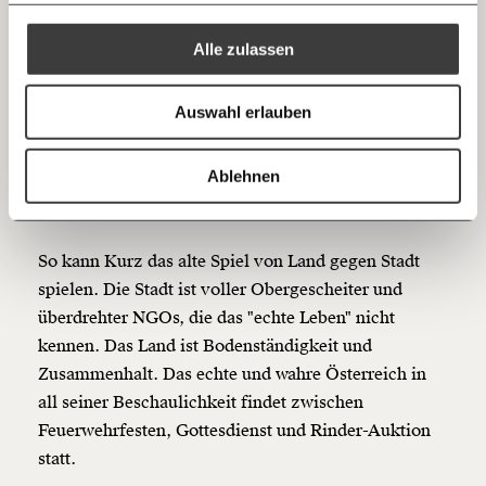
Mehr Informationen:
Datenschutz.
RSS
Alle zulassen
Anmelden
Der Bezug auf das kleine Dorf soll Erdigkeit
Bluesky
Ich spende einmalig
vermitteln.
Auswahl erlauben
20€
40€
Die Stadt hingegen ist Feindbild.
https://www.moment.at/story/die-8-tricks-von-sebastian-kurz/
Kopieren
Ablehnen
60€
100€
#6 Land vs Stadt
150€
€
So kann Kurz das alte Spiel von Land gegen Stadt
spielen. Die Stadt ist voller Obergescheiter und
überdrehter NGOs, die das "echte Leben" nicht
Ich möchte meine Spende verschenken.
Du erhältst eine E-Mail mit deiner
kennen. Das Land ist Bodenständigkeit und
Geschenkurkunde im PDF-Format, welche Du
Zusammenhalt. Das echte und wahre Österreich in
ausdrucken oder weiterleiten und verschenken
kannst.
all seiner Beschaulichkeit findet zwischen
Feuerwehrfesten, Gottesdienst und Rinder-Auktion
statt.