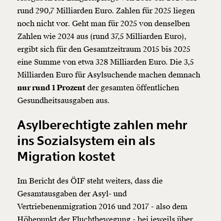
rund 290,7 Milliarden Euro. Zahlen für 2025 liegen
noch nicht vor. Geht man für 2025 von denselben
Zahlen wie 2024 aus (rund 37,5 Milliarden Euro),
ergibt sich für den Gesamtzeitraum 2015 bis 2025
eine Summe von etwa 328 Milliarden Euro. Die 3,5
Milliarden Euro für Asylsuchende machen demnach
nur rund 1 Prozent
der gesamten öffentlichen
Gesundheitsausgaben aus.
Asylberechtigte zahlen mehr
ins Sozialsystem ein als
Veränderung
Migration kostet
beginnt mit Dir!
Im Bericht des ÖIF steht weiters, dass die
Werde
und wir können gemeinsam
Fördermitglied
Gesamtausgaben der Asyl- und
unsere Wirtschaft so gestalten, dass sie für alle
Vertriebenenmigration 2016 und 2017 - also dem
funktioniert. Unsere Recherchen sind für alle frei im
Höhepunkt der Fluchtbewegung - bei jeweils über