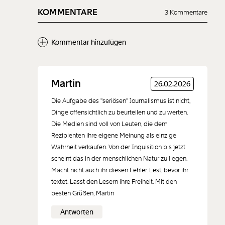
KOMMENTARE
3 Kommentare
Kommentar hinzufügen
Neuen Kommentar
Martin
26.02.2026
hinzufügen
Die Aufgabe des "seriösen" Journalismus ist nicht,
Dinge offensichtlich zu beurteilen und zu werten.
Die Medien sind voll von Leuten, die dem
Rezipienten ihre eigene Meinung als einzige
Wahrheit verkaufen. Von der Inquisition bis jetzt
Der Inhalt dieses Feldes wird nicht öffentlich zugänglich angezeigt.
scheint das in der menschlichen Natur zu liegen.
Macht nicht auch ihr diesen Fehler. Lest, bevor ihr
textet. Lasst den Lesern ihre Freiheit. Mit den
besten Grüßen, Martin
Antworten