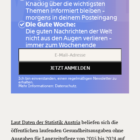
Knackig über die wichtigsten
Themen informiert bleiben -
morgens in deinem Posteingang
Die Gute Woche:
Die guten Nachrichten der Welt
nicht aus den Augen verlieren -
immer zum Wochenende
JETZT ANMELDEN
Ich bin einverstanden, einen regelmäßigen Newsletter zu
erhalten.
Mehr Informationen: Datenschutz.
Laut Daten der Statistik Austria
beliefen sich die
öffentlichen laufenden Gesundheitsausgaben ohne
Ausgaben für Langzeitpflege von 2015 bis 2024 auf