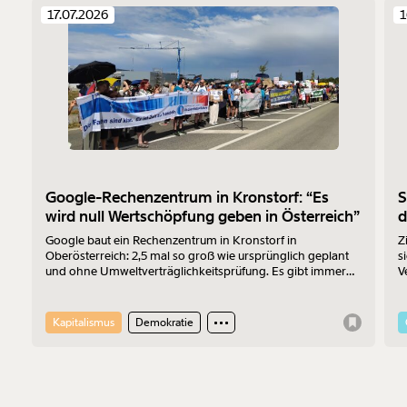
17.07.2026
1
Google-Rechenzentrum in Kronstorf: “Es
S
wird null Wertschöpfung geben in Österreich”
d
Google baut ein Rechenzentrum in Kronstorf in
Z
Oberösterreich: 2,5 mal so groß wie ursprünglich geplant
s
und ohne Umweltverträglichkeitsprüfung. Es gibt immer
V
mehr Widerstand. Am 17.7.2026 wurde protestiert. Der
z
Sprecher der „Bürger:inneninitiative Rechenzentrum
F
Kronstorf“ Harald Müllner erklärt im Interview, wo die
V
Kapitalismus
Demokratie
Probleme liegen und was er sich vom Protest erhofft.