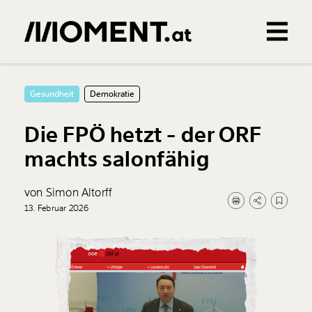
Gemerkte Inhalte
0
Treffer
0
Artikel
Gesundheit
Demokratie
Die FPÖ hetzt - der ORF
machts salonfähig
von Simon Altorff
13. Februar 2026