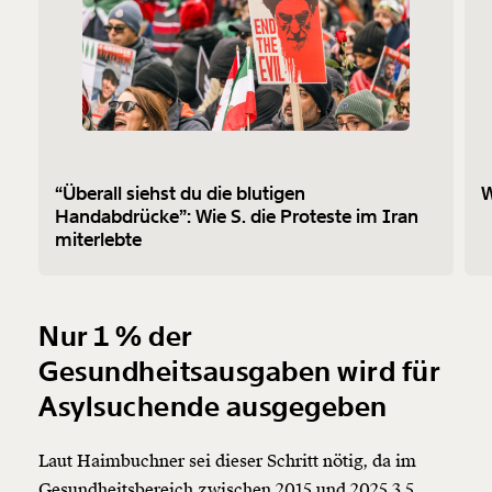
“Überall siehst du die blutigen
W
Handabdrücke”: Wie S. die Proteste im Iran
miterlebte
Nur 1 % der
Gesundheitsausgaben wird für
Asylsuchende ausgegeben
Laut Haimbuchner sei dieser Schritt nötig, da im
Gesundheitsbereich zwischen 2015 und 2025 3,5