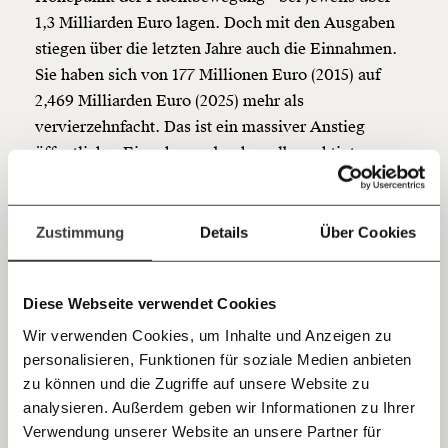
Netz. Unabhängig und werbefrei. Und das wird auch
so bleiben. Kämpf’ mit uns für den Fortschritt und
1,3 Milliarden Euro lagen. Doch mit den Ausgaben
unterstütze uns mit Deinem Mitgliedsbeitrag.
stiegen über die letzten Jahre auch die Einnahmen.
Sie haben sich von 177 Millionen Euro (2015) auf
Du überweist lieber direkt?
2,469 Milliarden Euro (2025) mehr als
Hier unsere IBAN: AT34 4300 0498 0007 6017
vervierzehnfacht. Das ist ein massiver Anstieg
Kontoinhaber: Momentum Institut - Verein für
sozialen Fortschritt
öffentlicher Einnahmen durch asylberechtigte
Personen.
Jetzt
Deine Spende absetzen:
Fragen und Antworten.
Viele Menschen, die in den vergangenen Jahren als
einfach
Zustimmung
Details
Über Cookies
Geflüchtete nach Österreich gekommen sind,
teilen.
arbeiten heut. Sie zahlen Steuern und
Sozialversicherungsbeiträge. Sichere
Diese Webseite verwendet Cookies
Aufenthaltsperspektiven, der Zugang zum
Wir verwenden Cookies, um Inhalte und Anzeigen zu
Arbeitsmarkt und die Möglichkeiten zur
personalisieren, Funktionen für soziale Medien anbieten
E-Mail
Selbstständigkeit können laut EcoAustria und ÖIF
zu können und die Zugriffe auf unsere Website zu
dazu beitragen, dass Asylsuchende einer Arbeit
analysieren. Außerdem geben wir Informationen zu Ihrer
Immer auf dem Laufenden
nachgehen können und für eine höhere Bereitschaft
Whatsapp
Verwendung unserer Website an unsere Partner für