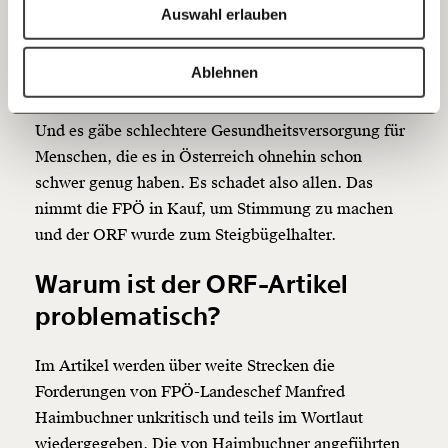
Abgesehen davon, dass der Staat immer mehr
Auswahl erlauben
Steuern einnimmt und sich die Einnahmen und
20€
40€
Ausgaben im Bereich Asyl decken: Eine eigene
https://www.moment.at/story/fpoe-krankenkasse-asyl-orf-kritik/
Kopieren
Ablehnen
Krankenkasse würde viel mehr Kosten verursachen
60€
100€
bei gleichzeitig höheren Bürokratieaufwendungen.
Und es gäbe schlechtere Gesundheitsversorgung für
150€
€
Menschen, die es in Österreich ohnehin schon
schwer genug haben. Es schadet also allen. Das
Ich möchte meine Spende verschenken.
nimmt die FPÖ in Kauf, um Stimmung zu machen
Du erhältst eine E-Mail mit deiner
und der ORF wurde zum Steigbügelhalter.
Geschenkurkunde im PDF-Format, welche Du
ausdrucken oder weiterleiten und verschenken
Warum ist der ORF-Artikel
kannst.
problematisch?
Weiter
Im Artikel werden über weite Strecken die
Forderungen von FPÖ-Landeschef Manfred
1/3
Haimbuchner unkritisch und teils im Wortlaut
wiedergegeben. Die von Haimbuchner angeführten