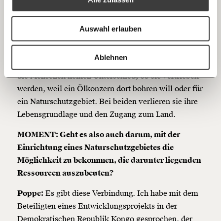
Anmelden
Rechte der indigenen Völker an den Gebieten werden
Bluesky
Ich spende einmalig
nicht eingehalten. Sie können das Land nicht oder
Auswahl erlauben
nur mehr sehr eingeschränkt nutzen. Das ein
20€
40€
bisschen bizarr, weil Naturschutz als eine sehr gute
https://www.moment.at/story/gewalt-naturschutz-menschenrechte-linda-poppe/
Kopieren
Ablehnen
Sache gesehen wird. Aber es macht im Endeffekt für
60€
100€
die Menschen keinen Unterschied, ob sie vertrieben
werden, weil ein Ölkonzern dort bohren will oder für
150€
€
ein Naturschutzgebiet. Bei beiden verlieren sie ihre
Lebensgrundlage und den Zugang zum Land.
Ich möchte meine Spende verschenken.
Du erhältst eine E-Mail mit deiner
MOMENT: Geht es also auch darum, mit der
Geschenkurkunde im PDF-Format, welche Du
Einrichtung eines Naturschutzgebietes die
ausdrucken oder weiterleiten und verschenken
kannst.
Möglichkeit zu bekommen, die darunter liegenden
Ressourcen auszubeuten?
Poppe:
Es gibt diese Verbindung. Ich habe mit dem
Weiter
Beteiligten eines Entwicklungsprojekts in der
1/3
Demokratischen Republik Kongo gesprochen, der