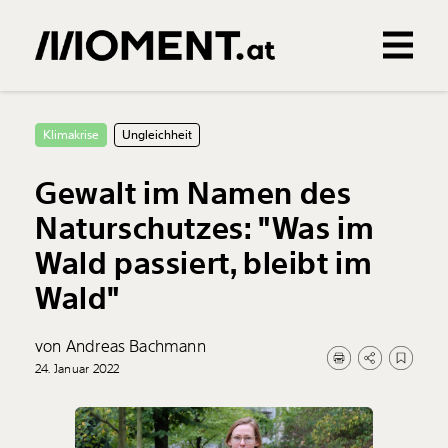
Gemerkte Inhalte
0
Treffer
0
Artikel
Klimakrise
Ungleichheit
Gewalt im Namen des
Naturschutzes: "Was im
Wald passiert, bleibt im
Wald"
von Andreas Bachmann
24. Januar 2022