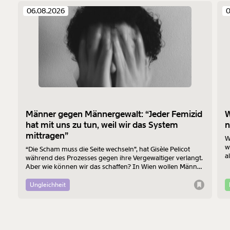
06.08.2026
0
Männer gegen Männergewalt: “Jeder Femizid
W
hat mit uns zu tun, weil wir das System
n
mittragen”
W
w
“Die Scham muss die Seite wechseln”, hat Gisèle Pelicot
a
während des Prozesses gegen ihre Vergewaltiger verlangt.
B
Aber wie können wir das schaffen? In Wien wollen Männer
R
am 7. August mit einem “Walk of Shame” gegen
Männergewalt den ersten Schritt machen.
Ungleichheit