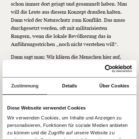
unsere Wirtschaft so gestalten, dass sie für alle
schon immer dort gejagt und gesammelt haben. Man
funktioniert. Unsere Recherchen sind für alle frei im
will die Leute aus diesem Konzept draußen halten.
Netz. Unabhängig und werbefrei. Und das wird auch
Dann wird der Naturschutz zum Konflikt. Das muss
so bleiben. Kämpf’ mit uns für den Fortschritt und
unterstütze uns mit Deinem Mitgliedsbeitrag.
durchgesetzt werden, oft mit militarisierten
Rangern, wenn die lokale Bevölkerung das in
Du überweist lieber direkt?
Anführungsstrichen „noch nicht verstehen will“.
Hier unsere IBAN: AT34 4300 0498 0007 6017
Kontoinhaber: Momentum Institut - Verein für
Dann sagt man: Wir klären die Menschen hier auf,
sozialen Fortschritt
was sie für ein tolles Naturgut vor ihrer Tür haben.
Jetzt
Deine Spende absetzen:
Fragen und Antworten.
Es gibt Jobs im Tourismus. Die Menschen sind aber
dann meist eher so als Gepäckträger beschäftigt oder
einfach
Zustimmung
Details
Über Cookies
um eine Show vorzuführen für Tourist:innen. Es
teilen.
zielt darauf ab, ihre bisherige nachhaltige
Lebensweise zu wandeln. Dass es nachhaltiger sein
Diese Webseite verwendet Cookies
soll, wenn die lokale Bevölkerung stattdessen im
Wir verwenden Cookies, um Inhalte und Anzeigen zu
globalen Tourismus arbeitet, ist eine bizarre Idee.
personalisieren, Funktionen für soziale Medien anbieten
E-Mail
zu können und die Zugriffe auf unsere Website zu