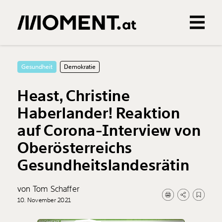
Gemerkte Inhalte
0
Treffer
0
Artikel
Gesundheit
Demokratie
Heast, Christine
Haberlander! Reaktion
auf Corona-Interview von
Oberösterreichs
Gesundheitslandesrätin
von Tom Schaffer
10. November 2021