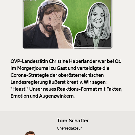
ÖVP-Landesrätin Christine Haberlander war bei Ö1
im Morgenjournal zu Gast und verteidigte die
Corona-Strategie der oberösterreichischen
Veränderung
Landesregierung äußerst kreativ. Wir sagen:
"Heast!" Unser neues Reaktions-Format mit Fakten,
beginnt mit Dir!
Emotion und Augenzwinkern.
Werde
und wir können gemeinsam
Fördermitglied
unsere Wirtschaft so gestalten, dass sie für alle
funktioniert. Unsere Recherchen sind für alle frei im
Tom Schaffer
Netz. Unabhängig und werbefrei. Und das wird auch
Chefredakteur
so bleiben. Kämpf’ mit uns für den Fortschritt und