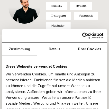
unterstütze uns mit Deinem Mitgliedsbeitrag.
BlueSky
Threads
Du überweist lieber direkt?
Instagram
Facebook
Hier unsere IBAN: AT34 4300 0498 0007 6017
Kontoinhaber: Momentum Institut - Verein für
Mastodon
sozialen Fortschritt
Jetzt
Deine Spende absetzen:
Fragen und Antworten.
einfach
Zustimmung
Details
Über Cookies
teilen.
Bitte
akzeptiere unsere Cookies
um den
Diese Webseite verwendet Cookies
Inhalt zu sehen.
Wir verwenden Cookies, um Inhalte und Anzeigen zu
personalisieren, Funktionen für soziale Medien anbieten
E-Mail
zu können und die Zugriffe auf unsere Website zu
analysieren. Außerdem geben wir Informationen zu Ihrer
Immer auf dem Laufenden
Whatsapp
Verwendung unserer Website an unsere Partner für
bleiben mit unseren gratis
soziale Medien, Werbung und Analysen weiter. Unsere
Partner führen diese Informationen möglicherweise mit