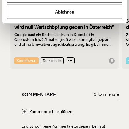
20€
40€
https://www.moment.at/story/heast-christine-haberlander-reaktion-auf-corona-interview/
Kopieren
Ablehnen
60€
100€
Google-Rechenzentrum in Kronstorf: “Es
S
wird null Wertschöpfung geben in Österreich”
d
150€
€
Google baut ein Rechenzentrum in Kronstorf in
Z
Oberösterreich: 2,5 mal so groß wie ursprünglich geplant
s
und ohne Umweltverträglichkeitsprüfung. Es gibt immer
V
mehr Widerstand. Am 17.7.2026 wurde protestiert. Der
z
Ich möchte meine Spende verschenken.
Sprecher der „Bürger:inneninitiative Rechenzentrum
F
Du erhältst eine E-Mail mit deiner
Kronstorf“ Harald Müllner erklärt im Interview, wo die
V
Geschenkurkunde im PDF-Format, welche Du
Kapitalismus
Demokratie
Probleme liegen und was er sich vom Protest erhofft.
ausdrucken oder weiterleiten und verschenken
kannst.
KOMMENTARE
0 Kommentare
Weiter
1/3
Kommentar hinzufügen
Es gibt noch keine Kommentare zu diesem Beitrag!