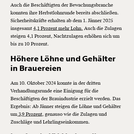
Auch die Beschäftigten der Bewachungsbranche
konnten ihre Herbstlohnrunde bereits abschließen.
Sicherheitskräfte erhalten ab dem 1. Jänner 2025
insgesamt
4,1 Prozent mehr Lohn.
Auch die Zulagen
steigen 4,1 Prozent, Nachtzulagen erhöhen sich um
bis zu 10 Prozent.
Veränderung
Höhere Löhne und Gehälter
beginnt mit Dir!
in Brauereien
Werde
und wir können gemeinsam
Am 10. Oktober 2024 konnte in der dritten
Fördermitglied
unsere Wirtschaft so gestalten, dass sie für alle
Verhandlungsrunde eine Einigung für die
funktioniert. Unsere Recherchen sind für alle frei im
Beschäftigten der Brauindustrie erzielt werden. Das
Netz. Unabhängig und werbefrei. Und das wird auch
Ergebnis: Ab Jänner steigen die Löhne und Gehälter
so bleiben. Kämpf’ mit uns für den Fortschritt und
um
3,9 Prozent
, genauso wie die Zulagen und
unterstütze uns mit Deinem Mitgliedsbeitrag.
Zuschläge und Lehrlingseinkommen.
Du überweist lieber direkt?
Hier unsere IBAN: AT34 4300 0498 0007 6017