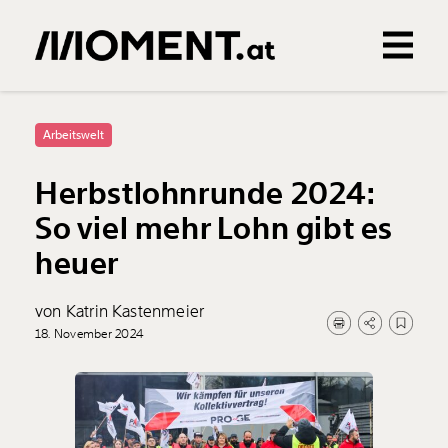
Gemerkte Inhalte
0
Treffer
0
Artikel
Arbeitswelt
Herbstlohnrunde 2024:
So viel mehr Lohn gibt es
heuer
von Katrin Kastenmeier
18. November 2024