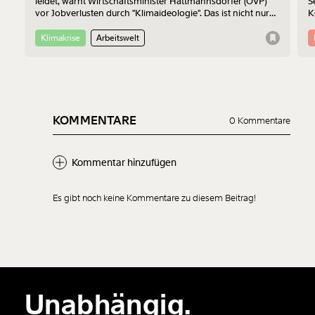
leidet, warnt Wirtschaftsminister Hattmannsdorfer (ÖVP)
S
vor Jobverlusten durch "Klimaideologie". Das ist nicht nur
K
bedenklich, sondern auch wirtschaftlich betrachtet einfach
Z
falsch.
Klimakrise
Arbeitswelt
KOMMENTARE
0 Kommentare
Kommentar hinzufügen
Es gibt noch keine Kommentare zu diesem Beitrag!
Neuen Kommentar
hinzufügen
Unabhängig.
Der Inhalt dieses Feldes wird nicht öffentlich zugänglich angezeigt.