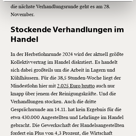
die nächste Verhandlungsrunde geht es am 28.
150€
€
November.
Stockende Verhandlungen im
Ich möchte meine Spende verschenken.
Du erhältst eine E-Mail mit deiner
Handel
Geschenkurkunde im PDF-Format, welche Du
ausdrucken oder weiterleiten und verschenken
kannst.
In der Herbstlohnrunde 2024 wird der aktuell größte
Kollektivvertrag im Handel diskutiert. Es handelt
sich dabei großteils um die Arbeit in Lagern und
Weiter
Kühlhäusern. Für die 38,5 Stunden-Woche liegt der
Mindestlohn hier mit
2.025 Euro brutto
auch nur
1/3
knapp über jenem der Reinigungskräfte. Und die
Verhandlungen stocken. Auch die dritte
Gesprächsrunde am 14.11. hat kein Ergebnis für die
etwa 430.000 Angestellten und Lehrlinge im Handel
gebracht. Die Gewerkschaft der Handelsangestellten
fordert ein Plus von 4,3 Prozent, die Wirtschaft