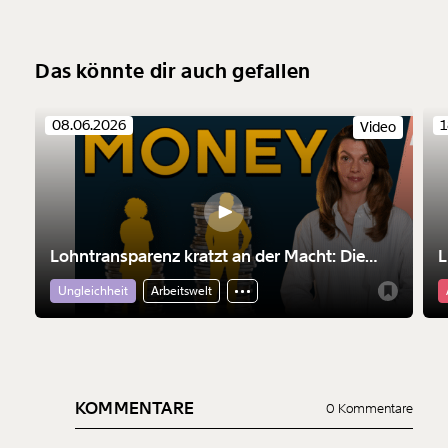
Das könnte dir auch gefallen
08.06.2026
1
Video
Lohntransparenz kratzt an der Macht: Die
L
falschen Tränen der Konzerne
W
Ungleichheit
Arbeitswelt
KOMMENTARE
0 Kommentare