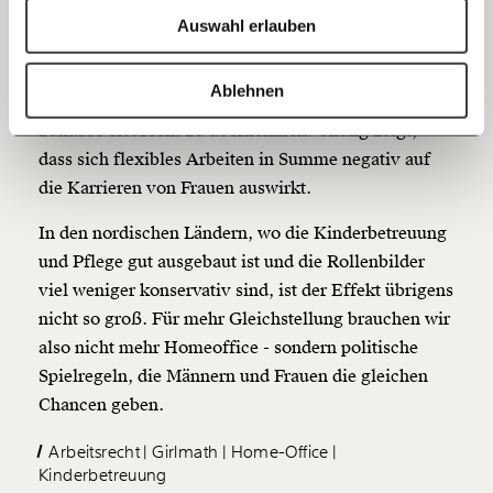
Ich spende einmalig
Auswahl erlauben
Wir glauben, im Home-Office lassen sich
20€
40€
Erwerbsarbeit und Familie leichter vereinbaren - und
https://www.moment.at/story/homeoffice-schlecht-fuer-frauen/
Kopieren
Ablehnen
das bringt Frauen dazu, die unbezahlte Arbeit
60€
100€
zuhause erst recht zu übernehmen. Chung zeigt,
dass sich flexibles Arbeiten in Summe negativ auf
150€
€
die Karrieren von Frauen auswirkt.
In den nordischen Ländern, wo die Kinderbetreuung
Ich möchte meine Spende verschenken.
Du erhältst eine E-Mail mit deiner
und Pflege gut ausgebaut ist und die Rollenbilder
Geschenkurkunde im PDF-Format, welche Du
viel weniger konservativ sind, ist der Effekt übrigens
ausdrucken oder weiterleiten und verschenken
kannst.
nicht so groß. Für mehr Gleichstellung brauchen wir
also nicht mehr Homeoffice - sondern politische
Spielregeln, die Männern und Frauen die gleichen
Chancen geben.
Weiter
1/3
Arbeitsrecht
Girlmath
Home-Office
Kinderbetreuung