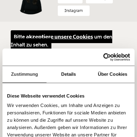
Netz. Unabhängig und werbefrei. Und das wird auch
so bleiben. Kämpf’ mit uns für den Fortschritt und
Instagram
unterstütze uns mit Deinem Mitgliedsbeitrag.
Du überweist lieber direkt?
Hier unsere IBAN: AT34 4300 0498 0007 6017
Bitte
akzeptiere unsere Cookies
um den
Kontoinhaber: Momentum Institut - Verein für
Inhalt zu sehen.
sozialen Fortschritt
Jetzt
Deine Spende absetzen:
Fragen und Antworten.
Flexibles Arbeiten im
einfach
Zustimmung
Details
Über Cookies
Homeoffice ist super?
teilen.
Heejung Chung
zeigt in ihrem neuen Buch, dass
Diese Webseite verwendet Cookies
flexibles Arbeiten und Home-Office für uns krasse
Wir verwenden Cookies, um Inhalte und Anzeigen zu
Nachteile bringt: Wir arbeiten mehr Stunden, unser
personalisieren, Funktionen für soziale Medien anbieten
E-Mail
Arbeitsstress steigt und - ausgerechnet - unsere
zu können und die Zugriffe auf unsere Website zu
Work-Life-Balance ist mieser.
analysieren. Außerdem geben wir Informationen zu Ihrer
Immer auf dem Laufenden
Whatsapp
Verwendung unserer Website an unsere Partner für