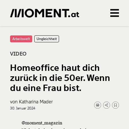
Gemerkte Inhalte
0
Treffer
0
Artikel
Arbeitswelt
Ungleichheit
VIDEO
Homeoffice haut dich
zurück in die 50er. Wenn
du eine Frau bist.
von Katharina Mader
30. Januar 2024
@moment_magazin