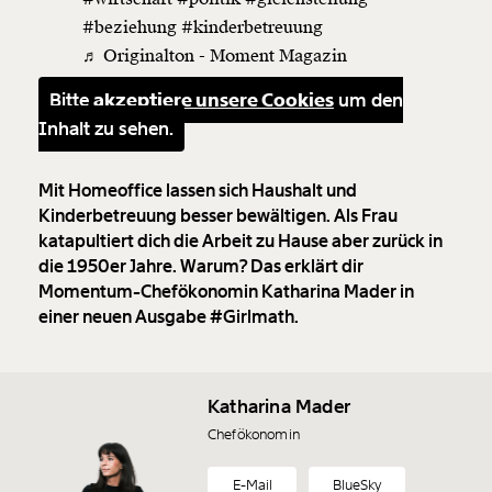
#beziehung
#kinderbetreuung
♬ Originalton - Moment Magazin
Bitte
akzeptiere unsere Cookies
um den
Inhalt zu sehen.
Mit Homeoffice lassen sich Haushalt und
Kinderbetreuung besser bewältigen. Als Frau
katapultiert dich die Arbeit zu Hause aber zurück in
die 1950er Jahre. Warum? Das erklärt dir
Momentum-Chefökonomin Katharina Mader in
einer neuen Ausgabe #Girlmath.
Veränderung
beginnt mit Dir!
Katharina Mader
Werde
und wir können gemeinsam
Fördermitglied
Chefökonomin
unsere Wirtschaft so gestalten, dass sie für alle
funktioniert. Unsere Recherchen sind für alle frei im
E-Mail
BlueSky