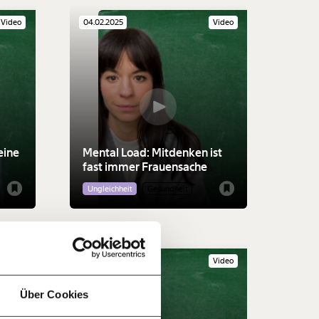
Video
04.02.2025
Video
eine
Mental Load: Mitdenken ist
fast immer Frauensache
Ungleichheit
Gesundheit
f
…
n
it
Video
03.12.2024
Video
jährlich
ratis
Über Cookies