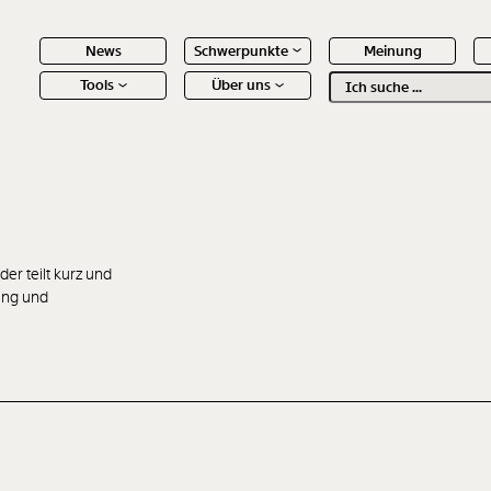
News
Schwerpunkte
Meinung
Tools
Über uns
Text
second
 Inhalte
 teilt kurz und
lung und