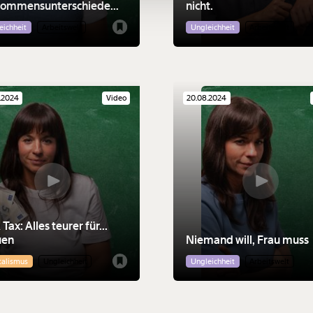
kommensunterschiede
nicht.
Anmelden
e Beziehung?
eichheit
Arbeitswelt
Ungleichheit
Arbeitswelt
.2024
Video
20.08.2024
 Tax: Alles teurer für...
uen
Niemand will, Frau muss
talismus
Ungleichheit
Ungleichheit
Arbeitswelt