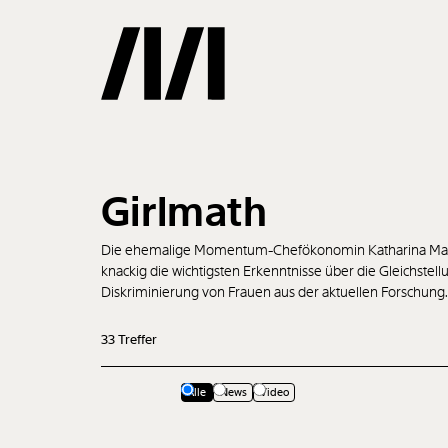
Gemerkte
Girlmath
0
Treffer
Die ehemalige Momentum-Chefökonomin Katharina Mader
knackig die wichtigsten Erkenntnisse über die Gleichstel
Diskriminierung von Frauen aus der aktuellen Forschung.
33
Treffer
Alle
News
Video