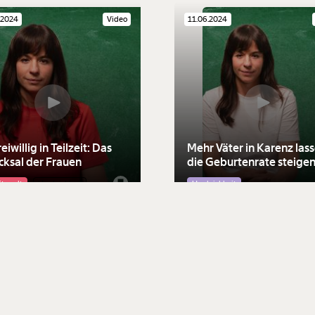
.2024
Video
11.06.2024
eiwillig in Teilzeit: Das
Mehr Väter in Karenz las
cksal der Frauen
die Geburtenrate steige
itswelt
Ungleichheit
Ungleichheit
.2024
Video
16.04.2024