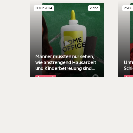
09.07.2024
Video
25.06
Männer müssten nur sehen,
wie anstrengend Hausarbeit
Unfr
und Kinderbetreuung sind...
Schi
Arbeitswelt
Ungleichheit
Arbe
14.05.2024
Video
29.04