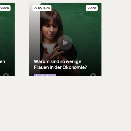
Video
27.05.2024
Video
sen
Warum sind so wenige
n
Frauen in der Ökonomie?
Ungleichheit
Video
02.04.2024
Video