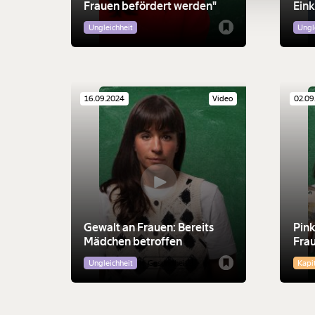
Frauen befördert werden"
Ein
ein
Ungleichheit
Ungl
16.09.2024
Video
02.09
Gewalt an Frauen: Bereits
Pink
Mädchen betroffen
Fra
Ungleichheit
Gesundheit
Kapi