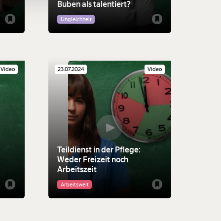
Buben als talentiert?
Ungleichheit
Video
23.07.2024
Video
Teildienst in der Pflege:
Weder Freizeit noch
Arbeitszeit
Arbeitswelt