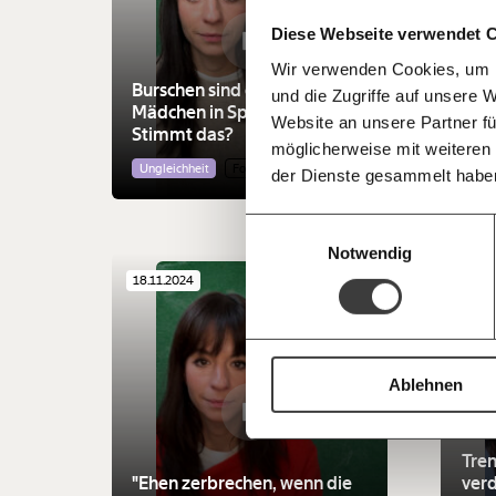
Kämpf’ mit uns für den Fortschritt und 
teilen
Diese Webseite verwendet 
Mitgliedsbeitrag.
Wir verwenden Cookies, um I
Du überweist lieber direkt?
Burschen sind gut in Mathe,
Voll
und die Zugriffe auf unsere 
Hier unsere IBAN: AT34 4300 0498 0
Mädchen in Sprachen.
Kreb
Kontoinhaber: Momentum Institut - Verein
Website an unsere Partner fü
Stimmt das?
Fra
möglicherweise mit weiteren
Deine Spende absetzen:
Fragen und 
Ungleichheit
Fortschritt
Gesu
der Dienste gesammelt habe
Einwilligungsauswahl
Notwendig
18.11.2024
Video
05.11
Ablehnen
Tren
"Ehen zerbrechen, wenn die
verd