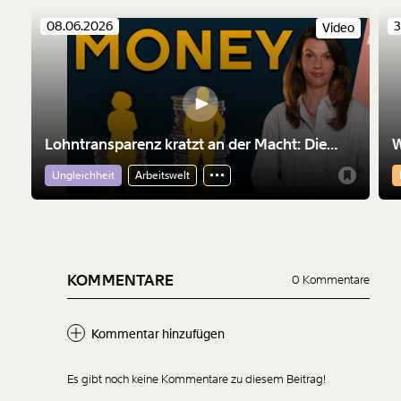
kannst.
08.06.2026
3
Video
Weiter
1/3
Lohntransparenz kratzt an der Macht: Die
W
falschen Tränen der Konzerne
i
Ungleichheit
Arbeitswelt
KOMMENTARE
0 Kommentare
Kommentar hinzufügen
Es gibt noch keine Kommentare zu diesem Beitrag!