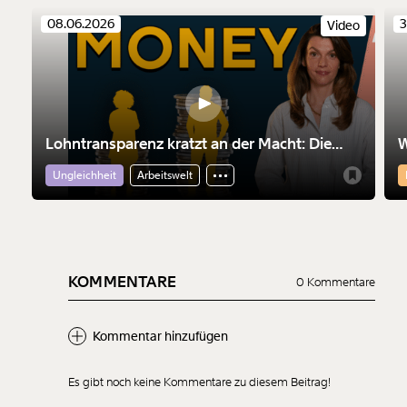
08.06.2026
3
Video
Lohntransparenz kratzt an der Macht: Die
W
falschen Tränen der Konzerne
i
Ungleichheit
Arbeitswelt
KOMMENTARE
0 Kommentare
Kommentar hinzufügen
Es gibt noch keine Kommentare zu diesem Beitrag!
Neuen Kommentar