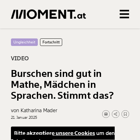
Gemerkte Inhalte
0
Treffer
0
Artikel
Ungleichheit
Fortschritt
VIDEO
Burschen sind gut in
Mathe, Mädchen in
Sprachen. Stimmt das?
von Katharina Mader
21. Januar 2025
Bitte
akzeptiere unsere Cookies
um den