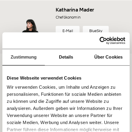
unterstütze uns mit Deinem Mitgliedsbeitrag.
Katharina Mader
Du überweist lieber direkt?
Chefökonomin
Hier unsere IBAN: AT34 4300 0498 0007 6017
Kontoinhaber: Momentum Institut - Verein für
E-Mail
BlueSky
sozialen Fortschritt
Instagram
Jetzt
Deine Spende absetzen:
Fragen und Antworten.
einfach
Zustimmung
Details
Über Cookies
teilen.
Eine große
Studie
mit 145.000 Kindern aus über 30
Ländern zeigt: Stereotype wie diese entstehen früh.
Diese Webseite verwendet Cookies
Schon Sechsjährige glauben, Buben hätten mehr
Wir verwenden Cookies, um Inhalte und Anzeigen zu
technische Fähigkeiten. Mit der Zeit werden diese
personalisieren, Funktionen für soziale Medien anbieten
E-Mail
Vorurteile stärker – vor allem bei Mädchen. Viele
zu können und die Zugriffe auf unsere Website zu
von ihnen denken irgendwann, sie seien in
analysieren. Außerdem geben wir Informationen zu Ihrer
Immer auf dem Laufenden
Naturwissenschaften und Technik schlechter als
Whatsapp
Verwendung unserer Website an unsere Partner für
bleiben mit unseren gratis
Buben. Das schränkt ihre Träume und Ambitionen
soziale Medien, Werbung und Analysen weiter. Unsere
E-Mail-Newslettern!
ein, sagen die Forschenden.
Partner führen diese Informationen möglicherweise mit