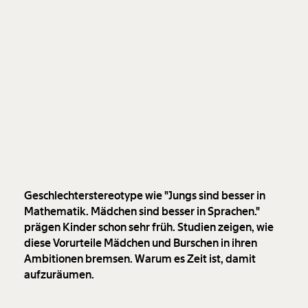
Veränderung
Geschlechterstereotype wie "Jungs sind besser in
beginnt mit Dir!
Mathematik. Mädchen sind besser in Sprachen."
prägen Kinder schon sehr früh. Studien zeigen, wie
Werde
und wir können gemeinsam
Fördermitglied
diese Vorurteile Mädchen und Burschen in ihren
unsere Wirtschaft so gestalten, dass sie für alle
Ambitionen bremsen. Warum es Zeit ist, damit
funktioniert. Unsere Recherchen sind für alle frei im
aufzuräumen.
Netz. Unabhängig und werbefrei. Und das wird auch
so bleiben. Kämpf’ mit uns für den Fortschritt und