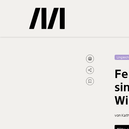
Gemerkte
Ungleich
Fe
0
Treffer
si
Wi
von Kat