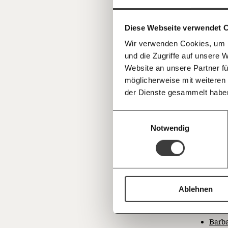
gestalten, dass sie für alle funktioniert.
einfa
Ökonom
im Netz. Unabhängig und werbefrei. Un
oder
Jo
Kämpf’ mit uns für den Fortschritt und 
teilen
Diese Webseite verwendet 
Mitgliedsbeitrag.
ihrem 
Wir verwenden Cookies, um I
Jahrhun
Du überweist lieber direkt?
und die Zugriffe auf unsere 
Hier unsere IBAN: AT34 4300 0498 0
wurden
Kontoinhaber: Momentum Institut - Verein
Website an unsere Partner fü
möglicherweise mit weiteren
Be
Deine Spende absetzen:
Fragen und 
der Dienste gesammelt habe
Fr
Einwilligungsauswahl
Notwendig
Frauen 
Univers
Doppelb
Ablehnen
Harri
Allta
Barb