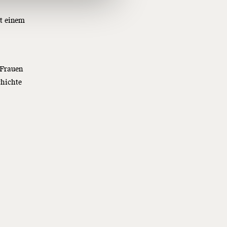
it einem
 Frauen
chichte