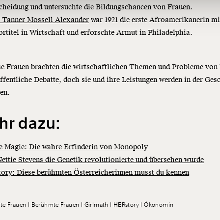
cheidung und untersuchte die Bildungschancen von Frauen.
Anmelden
 Tanner Mossell Alexander
war 1921 die erste Afroamerikanerin m
rtitel in Wirtschaft und erforschte Armut in Philadelphia.
se Frauen brachten die wirtschaftlichen Themen und Probleme von
öffentliche Debatte, doch sie und ihre Leistungen werden in der Ges
en.
hr dazu:
e Magie: Die wahre Erfinderin von Monopoly
ettie Stevens die Genetik revolutionierte und übersehen wurde
ory: Diese berühmten Österreicherinnen musst du kennen
te Frauen
Berühmte Frauen
Girlmath
HERstory
Ökonomin