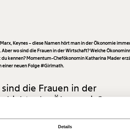
 Marx, Keynes – diese Namen hört man in der Ökonomie imme
. Aber wo sind die Frauen in der Wirtschaft? Welche Ökonomin
st du kennen? Momentum-Chefökonomin Katharina Mader erzäh
n einer neuen Folge #Girlmath.
sind die Frauen in der
Immer au
ng
dem
schichte der Ökonomie?
Ich werde Fördermitglied* 
Laufende
 Dir!
bleiben m
monatlich
Smith, Karl Marx, John Maynard Keynes – diese Namen hört, wer
unseren g
aft studiert immer wieder. Aber wo sind die Frauen in der Geschich
gemeinsam unsere Wirtschaft so
Details