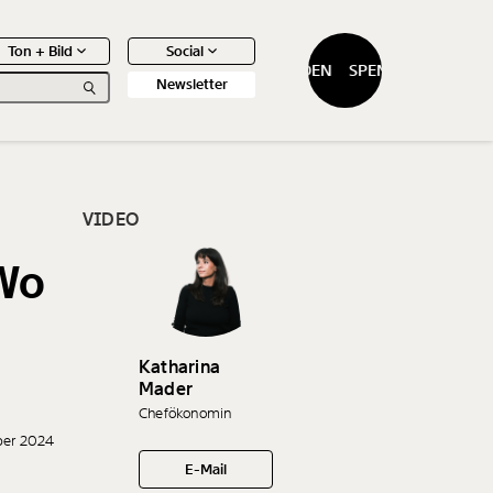
Ton + Bild
Social
SPENDEN
SPENDEN
Newsletter
VIDEO
Wo
0
Artikel
Katharina
Mader
Chefökonomin
ber 2024
E-Mail