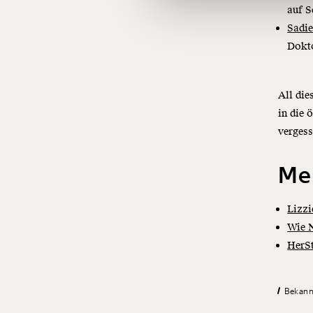
auf S
Sadie
Dokto
All die
in die 
vergess
Me
Lizzi
Wie N
HerSt
Bekann