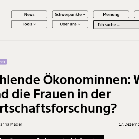
News
Schwerpunkte
Meinung
Tools
Über uns
Text
second
 Inhalte
heit
hlende Ökonominnen: 
nd die Frauen in der
rtschaftsforschung?
harina Mader
17. Dezem