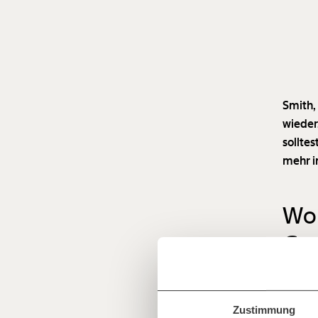
Smith,
wieder
sollte
mehr i
Wo 
Veränderu
Ge
beginnt mit
„Adam 
Jetzt
Wirtsch
Werde
Fördermitglied
und wir können 
Zustimmung