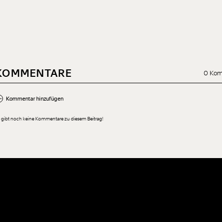
KOMMENTARE
0 Kom
Kommentar hinzufügen
 gibt noch keine Kommentare zu diesem Beitrag!
Neuen Kommentar hinzufügen
Der Inhalt dieses Feldes wird nicht öffentlich zugänglich angezeigt.