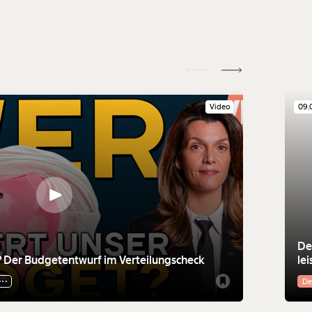
Video
09.
De
? Der Budgetentwurf im Verteilungscheck
le
De