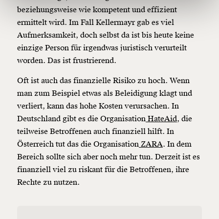
150€
€
beziehungsweise wie kompetent und effizient
ermittelt wird. Im Fall Kellermayr gab es viel
Aufmerksamkeit, doch selbst da ist bis heute keine
Ich möchte meine Spende verschenken.
Du erhältst eine E-Mail mit deiner
einzige Person für irgendwas juristisch verurteilt
Geschenkurkunde im PDF-Format, welche Du
worden. Das ist frustrierend.
ausdrucken oder weiterleiten und verschenken
kannst.
Oft ist auch das finanzielle Risiko zu hoch. Wenn
man zum Beispiel etwas als Beleidigung klagt und
verliert, kann das hohe Kosten verursachen. In
Weiter
Deutschland gibt es die Organisation
HateAid,
die
1/3
teilweise Betroffenen auch finanziell hilft. In
Österreich tut das die Organisation
ZARA
. In dem
Bereich sollte sich aber noch mehr tun. Derzeit ist es
finanziell viel zu riskant für die Betroffenen, ihre
Rechte zu nutzen.