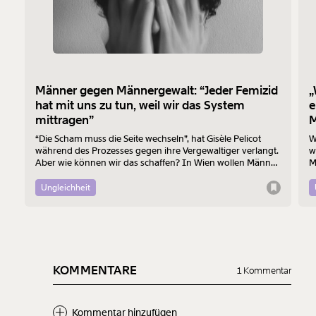
Männer gegen Männergewalt: “Jeder Femizid
„
hat mit uns zu tun, weil wir das System
e
mittragen”
M
“Die Scham muss die Seite wechseln”, hat Gisèle Pelicot
W
während des Prozesses gegen ihre Vergewaltiger verlangt.
w
Aber wie können wir das schaffen? In Wien wollen Männer
M
am 7. August mit einem “Walk of Shame” gegen
B
Männergewalt den ersten Schritt machen.
d
Ungleichheit
KOMMENTARE
1 Kommentar
Kommentar hinzufügen