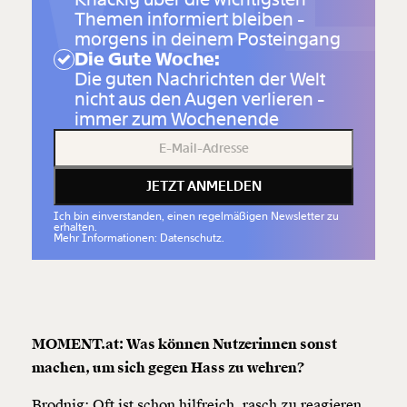
Themen informiert bleiben -
morgens in deinem Posteingang
Die Gute Woche:
Die guten Nachrichten der Welt
nicht aus den Augen verlieren -
immer zum Wochenende
JETZT ANMELDEN
Ich bin einverstanden, einen regelmäßigen Newsletter zu
erhalten.
Mehr Informationen: Datenschutz.
MOMENT.at: Was können Nutzerinnen sonst
machen, um sich gegen Hass zu wehren?
Brodnig: Oft ist schon hilfreich, rasch zu reagieren.