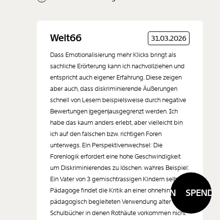
Neuen Kommentar
Welt66
31.03.2026
hinzufügen
Dass Emotionalisierung mehr Klicks bringt als
sachliche Erörterung kann ich nachvollziehen und
entspricht auch eigener Erfahrung. Diese zeigen
aber auch, dass diskriminierende Äußerungen
schnell von Lesern beispielsweise durch negative
Der Inhalt dieses Feldes wird nicht öffentlich zugänglich angezeigt.
Bewertungen (gegen)ausgegrenzt werden. Ich
habe das kaum anders erlebt, aber vielleicht bin
ich auf den falschen bzw. richtigen Foren
unterwegs. Ein Perspektivenwechsel: Die
Forenlogik erfordert eine hohe Geschwindigkeit
um Diskriminierendes zu löschen. wahres Beispiel:
Ein Vater von 3 gemischtrassigen Kindern selbst
Pädagoge findet die Kritik an einer ohnehin
SPENDEN
SPENDEN
pädagogisch begleiteten Verwendung alter
Schulbücher in denen Rothäute vorkommen nicht