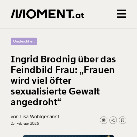
Gemerkte Inhalte
0
Treffer
0
Artikel
Ungleichheit
Ingrid Brodnig über das
Feindbild Frau: „Frauen
wird viel öfter
sexualisierte Gewalt
angedroht“
von Lisa Wohlgenannt
25. Februar 2026