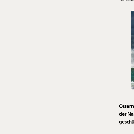
Österr
der Na
geschü