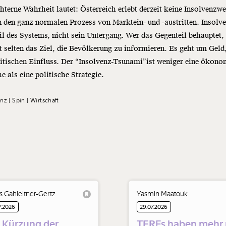
hterne Wahrheit lautet: Österreich erlebt derzeit keine Insolvenzwe
 den ganz normalen Prozess von Marktein- und -austritten. Insolv
il des Systems, nicht sein Untergang. Wer das Gegenteil behauptet,
t selten das Ziel, die Bevölkerung zu informieren. Es geht um Gel
itischen Einfluss. Der “Insolvenz-Tsunami”ist weniger eine ökon
e als eine politische Strategie.
enz
Spin
Wirtschaft
s Gahleitner-Gertz
Yasmin Maatouk
7.2026
29.07.2026
 Kürzung der
TERFs haben mehr 