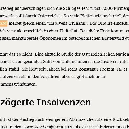
hresbeginn überschlagen sich die Schlagzeilen:
“Fast 2.000 Firmenp
nzwelle rollt durch Österreich”
,
“So viele Pleiten wie noch nie”
, de
ard
meldet gleich einen
“Insolvenz-Tsunami”
. Das Bild ist eindeuti
ich versinkt angeblich in einer Pleiteflut.
Das dicke Ende kommt e
raunen marktliberale Ökonomen im österreichischen Blätterwald d
mmt das so nicht. Eine
aktuelle Studie
der Österreichischen Natio
Gemessen an gesamten Zahl von Unternehmen ist die Insolvenzrate
lich stabil. Sie liegt seit Jahren bei recht konstant 1 Prozent. Ja, es
solvenzen als in den Vorjahren, aber es gibt auch mehr
ehmensgründungen.
rzögerte Insolvenzen
mt ist der Anstieg auch weniger ein Alarmzeichen als eine Rückkeh
tät. In den Corona-Krisenjahren 2020 bis 2022 verhinderten massi