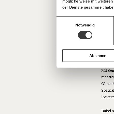
möglicherweise mit weiteren
Deine Spende absetzen:
Fragen und 
letztli
der Dienste gesammelt habe
GmbH
sondern
Einwilligungsauswahl
Fallzah
Notwendig
Das Pro
politis
der Ver
Ablehnen
Interes
Krisens
Mit dem
rechtfe
Ohne ei
Sparpak
locker
Dabei s