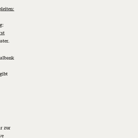
leiten:
r
g:
rst
üster.
nalbank
 gibt
r zur
ve