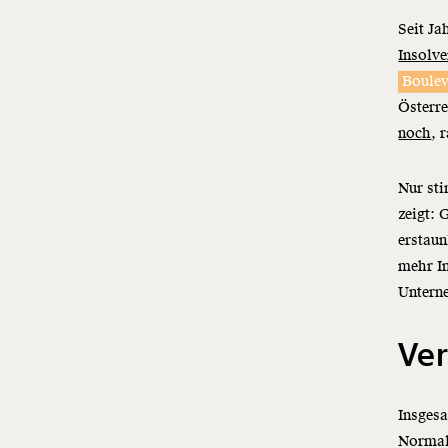
Seit Ja
Insolve
Boulev
Österre
noch
, 
Nur sti
zeigt: 
erstaun
mehr In
Untern
Ve
Insgesa
Normali