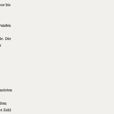
se bis
wunden
le. Die
r
meisten
iten
te Zahl