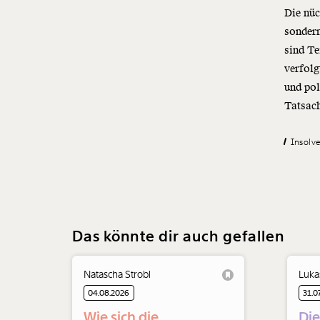
Die nüc
sondern
sind Te
verfolg
und pol
Tatsach
Insolv
Das könnte dir auch gefallen
Natascha Strobl
Luka
04.08.2026
31.0
Wie sich die
Die