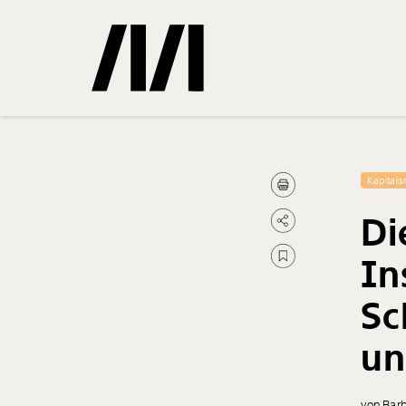
Gemerkte
Kapitali
Di
0
Treffer
In
Sc
un
von Bar