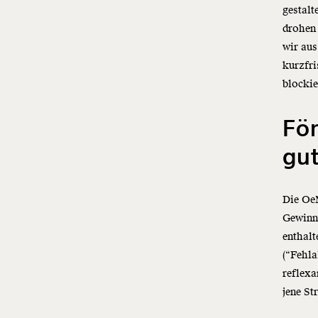
gestalt
drohen 
wir aus
kurzfri
blockie
För
gu
Die OeN
Gewinnb
enthalt
(“Fehla
reflexa
jene St