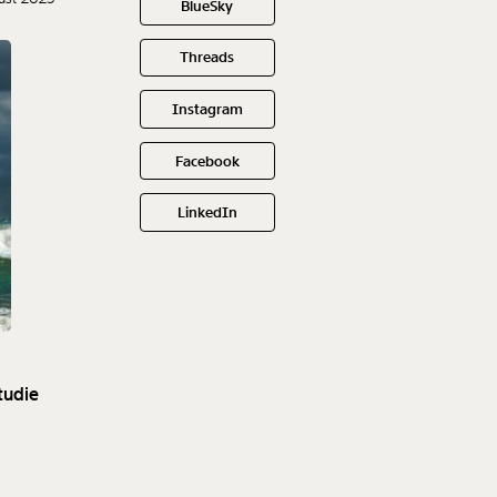
BlueSky
Threads
Instagram
Facebook
LinkedIn
tudie