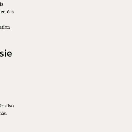
ls
er, das
ation
sie
er also
enau