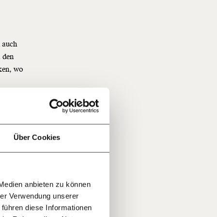
n auch
a den
f
ken, wo
…
n
it
jährlich
ratis
Über Cookies
rn!
Sie sind
20€
30€
r
er
 Medien anbieten zu können
100€
€
ment:
hrer Verwendung unserer
o wird
r die
 führen diese Informationen
n Themen
und