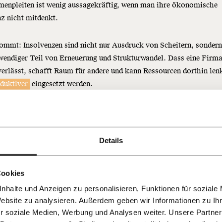
menpleiten ist wenig aussagekräftig, wenn man ihre ökonomische
z nicht mitdenkt.
ommt: Insolvenzen sind nicht nur Ausdruck von Scheitern, sonder
wendiger Teil von Erneuerung und Strukturwandel. Dass eine Firm
Immer au
erlässt, schafft Raum für andere und kann Ressourcen dorthin len
ng
duktiver
eingesetzt werden.
dem
Ich werde Fördermitglied* 
Laufende
 Dir!
olvenz als Ausweg für
bleiben m
monatlich
ternehmer:innen
unseren g
gemeinsam unsere Wirtschaft so
Details
E-Mail-
… mit einem Beitrag von* …
 Unsere Recherchen sind für alle frei
E-Mail
Whatsapp
ch
d das wird auch so bleiben.
Newslette
e Praxis der Insolvenzverfahren selbst steht im Fokus der Studie: 
unterstütze uns mit Deinem
10€
.
Cookies
Telegram
Messenge
eutral. Unternehmen können Ausstiege so timen, dass die Eigentüm
nhalte und Anzeigen zu personalisieren, Funktionen für soziale
50€
hst ungeschoren davonkommen. Schwächen bei gerichtlicher
Morgenmo
Website zu analysieren. Außerdem geben wir Informationen zu I
Facebook
Mastodon
007 6017
tzung oder zersplitterte Gläubigerkoordination begünstigen das. S
Knackig übe
 für sozialen Fortschritt
r soziale Medien, Werbung und Analysen weiter. Unsere Partner
wichtigste
olvenzverfahren schnell ein Werkzeug, um Verluste auf
Gläubiger