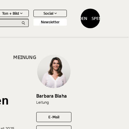
Ton + Bild
Social
SPENDEN
SPENDEN
Newsletter
MEINUNG
0
Artikel
Barbara Blaha
en
Leitung
E-Mail
ust 2025