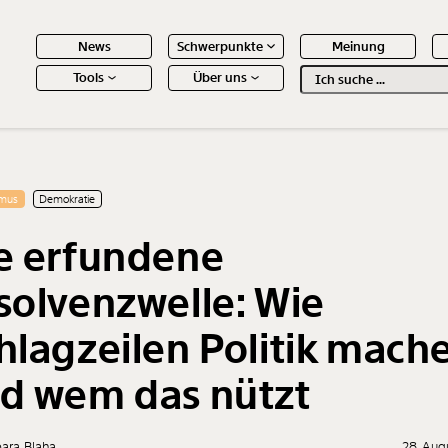
News
Schwerpunkte
Meinung
Tools
Über uns
Text
second
 Inhalte
smus
Demokratie
e erfundene
solvenzwelle: Wie
hlagzeilen Politik mach
d wem das nützt
bara Blaha
28. Aug