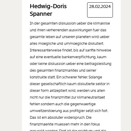
Neuen Kommentar
Hedwig-Doris
28.02.2024
hinzufügen
Spanner
In der gesamten diskussion ueber die klimakrise
und ihren verherrenden auswirkungen fuer das
gesamte leben auf unseren planeten wird ueber
alles moegliche und ummoegliche diskutiert.
Der Inhalt dieses Feldes wird nicht öffentlich zugänglich angezeigt.
Interessanterweise findet, bis auf sanfte hinweise
auf eine eventuelle bankenverpflichtung, kaum
oder keine diskussion ueber eine beitragsleistung
des gesamten finanzmarktes und seiner
konstrukte statt. Ein schwerer fehler. Solange
dieser gesellschaftlich kaum diskutierte sektor in
dieser form aktzeptiert wird, werden uns allen
nicht nur die finanzmittel zur klimaneutralitaet
fehlen sondern auch die gegenwaertige
umweltzerstoerung aus profitgier setzt sich fort.
Das ist ein absoluter widerspruch. Die
finanzmaerkte muessen mehr in den fokus
gerueckt werden. Dort ist der reichtum und die