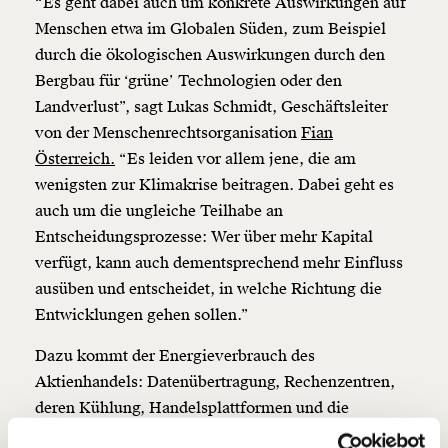
“Es geht dabei auch um konkrete Auswirkungen auf
Menschen etwa im Globalen Süden, zum Beispiel
durch die ökologischen Auswirkungen durch den
Bergbau für ‘grüne’ Technologien oder den
Landverlust”, sagt Lukas Schmidt, Geschäftsleiter
Veränderung
von der Menschenrechtsorganisation
Fian
beginnt mit Dir!
Österreich.
“Es leiden vor allem jene, die am
wenigsten zur Klimakrise beitragen. Dabei geht es
Werde
und wir können gemeinsam
Fördermitglied
auch um die ungleiche Teilhabe an
unsere Wirtschaft so gestalten, dass sie für alle
Entscheidungsprozesse: Wer über mehr Kapital
funktioniert. Unsere Recherchen sind für alle frei im
verfügt, kann auch dementsprechend mehr Einfluss
Netz. Unabhängig und werbefrei. Und das wird auch
ausüben und entscheidet, in welche Richtung die
so bleiben. Kämpf’ mit uns für den Fortschritt und
unterstütze uns mit Deinem Mitgliedsbeitrag.
Entwicklungen gehen sollen.”
Du überweist lieber direkt?
Dazu kommt der Energieverbrauch des
Hier unsere IBAN: AT34 4300 0498 0007 6017
Aktienhandels: Datenübertragung, Rechenzentren,
Kontoinhaber: Momentum Institut - Verein für
deren Kühlung, Handelsplattformen und die
sozialen Fortschritt
Stromversorgung dieser Services sind ziemliche