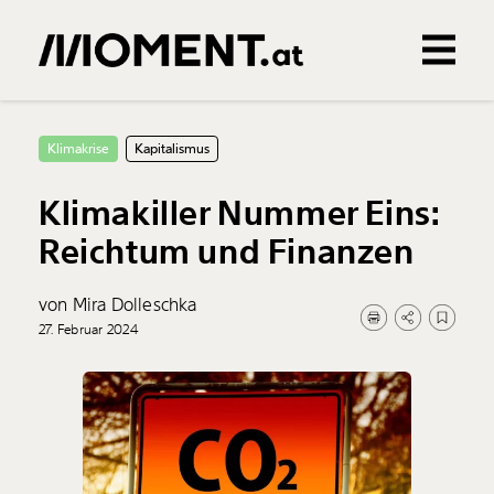
Gemerkte Inhalte
0
Treffer
0
Artikel
Klimakrise
Kapitalismus
Klimakiller Nummer Eins:
Reichtum und Finanzen
von Mira Dolleschka
27. Februar 2024