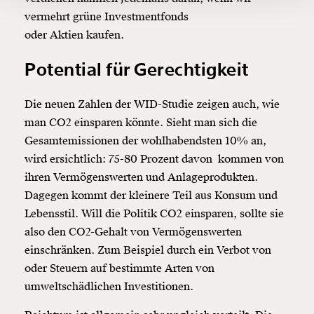
vermehrt grüne Investmentfonds
Ich möchte meine Spende verschenken.
Du erhältst eine E-Mail mit deiner
oder
Aktien
kaufen.
Geschenkurkunde im PDF-Format, welche Du
ausdrucken oder weiterleiten und verschenken
Potential für Gerechtigkeit
kannst.
Die neuen Zahlen der WID-Studie zeigen auch, wie
man CO2 einsparen könnte. Sieht man sich die
Weiter
Gesamtemissionen der wohlhabendsten 10% an,
1/3
wird ersichtlich: 75-80 Prozent davon kommen von
ihren Vermögenswerten und Anlageprodukten.
Dagegen kommt der kleinere Teil aus Konsum und
Lebensstil. Will die Politik CO2 einsparen, sollte sie
also den CO2-Gehalt von Vermögenswerten
einschränken. Zum Beispiel durch ein Verbot von
oder Steuern auf bestimmte Arten von
umweltschädlichen Investitionen.