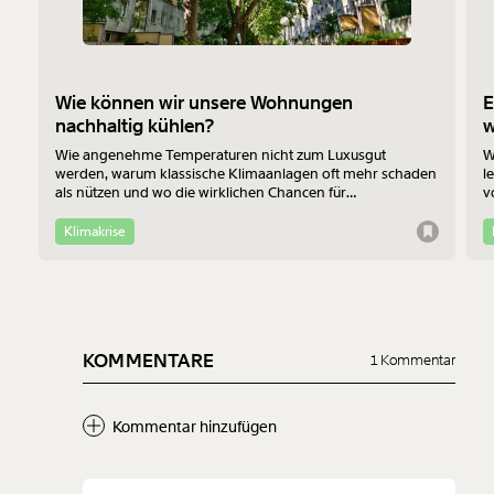
Wie können wir unsere Wohnungen
E
nachhaltig kühlen?
Wie angenehme Temperaturen nicht zum Luxusgut
W
werden, warum klassische Klimaanlagen oft mehr schaden
l
als nützen und wo die wirklichen Chancen für
v
Bewohner:innen im Altbau liegen - das erklärt Jan-Philipp
b
Richtmann von der TU Wien im Interview.
f
Klimakrise
KOMMENTARE
1 Kommentar
Kommentar hinzufügen