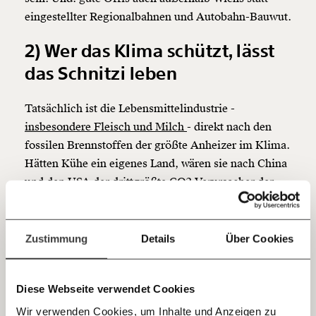
eingestellter Regionalbahnen und Autobahn-Bauwut.
Werde
und wir können gemeinsam
Fördermitglied
unsere Wirtschaft so gestalten, dass sie für alle
2) Wer das Klima schützt, lässt
funktioniert. Unsere Recherchen sind für alle frei im
das Schnitzi leben
Netz. Unabhängig und werbefrei. Und das wird auch
so bleiben. Kämpf’ mit uns für den Fortschritt und
unterstütze uns mit Deinem Mitgliedsbeitrag.
Tatsächlich ist die Lebensmittelindustrie -
insbesondere Fleisch und Milch
- direkt nach den
Du überweist lieber direkt?
fossilen Brennstoffen der größte Anheizer im Klima.
Hier unsere IBAN: AT34 4300 0498 0007 6017
Hätten Kühe ein eigenes Land, wären sie nach China
Kontoinhaber: Momentum Institut - Verein für
sozialen Fortschritt
und den USA der drittgrößte CO2-Verursacher der
Welt. Wenn wir weniger Fleisch und dafür mehr
Jetzt
Deine Spende absetzen:
Fragen und Antworten.
Obst und Gemüse essen, dann sparen wir
einfach
Treibhausgase in der Landwirtschaft
ein. Und:
Zustimmung
Details
Über Cookies
Gesünder wären wir dann auch noch.
teilen.
Gut: Aber es braucht noch mehr: Zum Beispiel eine
Diese Webseite verwendet Cookies
neue europäische Landwirtschaftspolitik, die nicht
nur mehr-mehr-mehr fordert. Sondern sicherstellt,
Wir verwenden Cookies, um Inhalte und Anzeigen zu