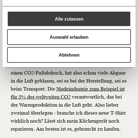
zahlen. Es braucht wieder ein funktionierendes
Ich bin einverstanden, einen regelmäßigen Newsletter zu erhalten.
100€
€
europäisches Nachtzugnetz. Und eine Steuerreform
Mehr Informationen:
Datenschutz.
RSS
könnte dabei helfen, dass Urlaub in der Nähe
Alle zulassen
leistbarer wird.
Anmelden
Bluesky
Ich spende einmalig
Auswahl erlauben
4) Klimaschutz geht nur ohne
20€
40€
Konsum
https://www.moment.at/story/klimaschutz-machen-wir-selber/
Kopieren
Ablehnen
60€
100€
Und zwar weniger. Denn alles, was wir kaufen, hat
einen CO2-Fußabdruck, hat also schon viele Abgase
150€
€
in die Luft geblasen, sei es bei der Herstellung, sei es
beim Transport. Die
Modeindustrie zum Beispiel ist
Ich möchte meine Spende verschenken.
für 3% des weltweiten CO2
verantwortlich, das bei
Du erhältst eine E-Mail mit deiner
der Warenproduktion in die Luft geht. Also lieber
Geschenkurkunde im PDF-Format, welche Du
ausdrucken oder weiterleiten und verschenken
zweimal überlegen - brauche ich dieses neue T-Shirt
kannst.
wirklich noch? Lässt sich mein Küchengerät noch
reparieren. Am besten ist es, gebraucht zu kaufen.