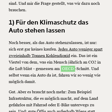
sind. Und mir die Frage gestellt, was wir dazu noch
brauchen.
1) Für den Klimaschutz das
Auto stehen lassen
Noch besser, als das Auto stehenzulassen, ist nur:
sich erst gar keines kaufen.
Jedes Auto weniger spart
zweieinhalb Tonnen Kohlendioxid
ein. Das ist ein
Viertel von dem, was ein Mensch jährlich an CO2 in
die Luft bläst – gemessen am
OECD
-Schnitt. Und
selbst wenn ein Auto da ist, fahren wir so wenig wie
möglich damit.
Gut. Aber es braucht noch mehr: Zum Beispiel
Infrastruktur, die es möglich macht, auf dem Land
Veränderung
gefahrlos mit Fahrrad oder E-Bike unterwegs zu
beginnt mit Dir!
sein. Und: gute Öffis auch außerhalb Wiens statt