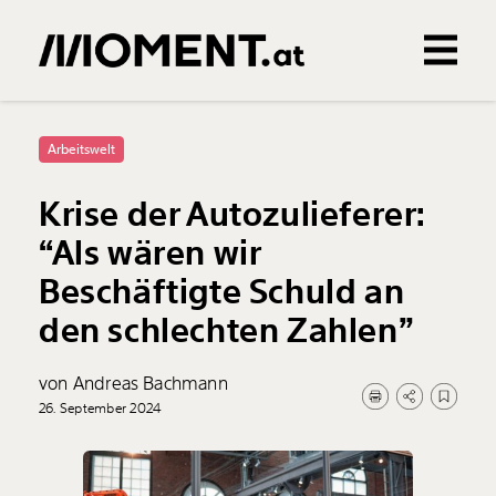
Gemerkte Inhalte
0
Treffer
0
Artikel
Arbeitswelt
Krise der Autozulieferer:
“Als wären wir
Beschäftigte Schuld an
den schlechten Zahlen”
von Andreas Bachmann
26. September 2024