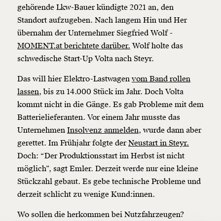
gehörende Lkw-Bauer kündigte 2021 an, den
Standort aufzugeben. Nach langem Hin und Her
übernahm der Unternehmer Siegfried Wolf -
MOMENT.at berichtete darüber.
Wolf holte das
schwedische Start-Up Volta nach Steyr.
Das will hier Elektro-Lastwagen
vom Band rollen
Veränderung
lassen,
bis zu 14.000 Stück im Jahr. Doch Volta
beginnt mit Dir!
kommt nicht in die Gänge. Es gab Probleme mit dem
Batterielieferanten. Vor einem Jahr musste das
Werde
und wir können gemeinsam
Fördermitglied
Unternehmen
Insolvenz anmelden,
wurde dann aber
unsere Wirtschaft so gestalten, dass sie für alle
gerettet. Im Frühjahr folgte der
Neustart in Steyr.
funktioniert. Unsere Recherchen sind für alle frei im
Doch: “Der Produktionsstart im Herbst ist nicht
Netz. Unabhängig und werbefrei. Und das wird auch
möglich”, sagt Emler. Derzeit werde nur eine kleine
so bleiben. Kämpf’ mit uns für den Fortschritt und
unterstütze uns mit Deinem Mitgliedsbeitrag.
Stückzahl gebaut. Es gebe technische Probleme und
derzeit schlicht zu wenige Kund:innen.
Du überweist lieber direkt?
Hier unsere IBAN: AT34 4300 0498 0007 6017
Wo sollen die herkommen bei Nutzfahrzeugen?