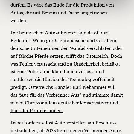
dürfen. Es wäre das Ende für die Produktion von
150€
€
Autos, die mit Benzin und Diesel angetrieben
werden.
Ich möchte meine Spende verschenken.
Du erhältst eine E-Mail mit deiner
Die heimischen Autozulieferer sind da oft nur
Geschenkurkunde im PDF-Format, welche Du
ausdrucken oder weiterleiten und verschenken
Beifahrer. Wenn große europäische und vor allem
kannst.
deutsche Unternehmen den Wandel verschlafen oder
auf falsche Pferde setzen, trifft das Österreich. Doch
was Fehler verursacht und zu Unsicherheit beiträgt,
Weiter
ist eine Politik, die klare Linien verlässt und
stattdessen die Illusion der Technologieoffenheit
1/3
predigt. Österreichs Kanzler Karl Nehammer will
das
“Aus für das Verbrenner-Aus”
und stimmte damit
in den Chor vor allem
deutscher konservativer
und
liberaler Politiker:innen.
Dabei fordern selbst Autohersteller,
am Beschluss
festzuhalten,
ab 2035 keine neuen Verbrenner-Autos