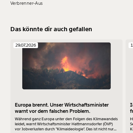
Verbrenner-Aus
Das könnte dir auch gefallen
29.07.2026
1
Europa brennt. Unser Wirtschaftsminister
I
warnt vor dem falschen Problem.
f
Während ganz Europa unter den Folgen des Klimawandels
H
leidet, warnt Wirtschaftsminister Hattmannsdorfer (ÖVP)
S
vor Jobverlusten durch "Klimaideologie". Das ist nicht nur
K