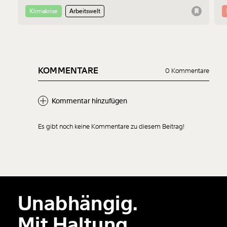
bedenklich, sondern auch wirtschaftlich betrachtet einfach
Z
falsch.
Klimakrise
Arbeitswelt
KOMMENTARE
0 Kommentare
Kommentar hinzufügen
Es gibt noch keine Kommentare zu diesem Beitrag!
Neuen Kommentar
hinzufügen
Unabhängig.
Der Inhalt dieses Feldes wird nicht öffentlich zugänglich angezeigt.
Mit Haltung.