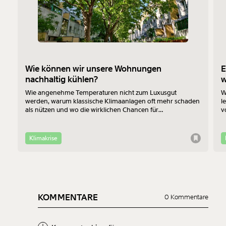
Wie können wir unsere Wohnungen
E
nachhaltig kühlen?
Wie angenehme Temperaturen nicht zum Luxusgut
W
werden, warum klassische Klimaanlagen oft mehr schaden
l
als nützen und wo die wirklichen Chancen für
v
Bewohner:innen im Altbau liegen - das erklärt Jan-Philipp
b
Richtmann von der TU Wien im Interview.
f
Klimakrise
KOMMENTARE
0 Kommentare