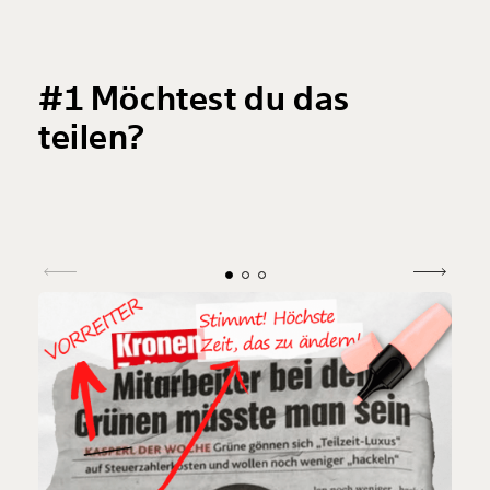
Die 
Schl
“Kli
#1 Möchtest du das
echt
teilen?
Hana
verh
Blic
Spoi