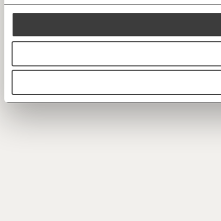
Threads
RSS
Bluesky
https://www.moment.at/story/kuerzer-arbeiten-das-ist-suende/