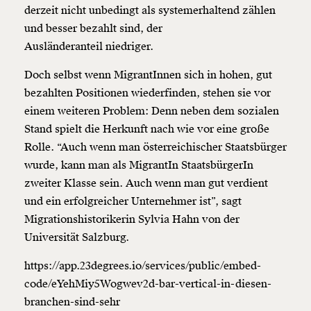
derzeit nicht unbedingt als systemerhaltend zählen
und besser bezahlt sind, der
Ausländeranteil niedriger.
Doch selbst wenn MigrantInnen sich in hohen, gut
bezahlten Positionen wiederfinden, stehen sie vor
einem weiteren Problem: Denn neben dem sozialen
Stand spielt die Herkunft nach wie vor eine große
Rolle. “Auch wenn man österreichischer Staatsbürger
wurde, kann man als MigrantIn StaatsbürgerIn
zweiter Klasse sein. Auch wenn man gut verdient
Veränderung
und ein erfolgreicher Unternehmer ist”, sagt
beginnt mit Dir!
Migrationshistorikerin Sylvia Hahn von der
Universität Salzburg.
Werde
und wir können gemeinsam
Fördermitglied
https://app.23degrees.io/services/public/embed-
unsere Wirtschaft so gestalten, dass sie für alle
code/eYehMiy5Wogwev2d-bar-vertical-in-diesen-
funktioniert. Unsere Recherchen sind für alle frei im
Netz. Unabhängig und werbefrei. Und das wird auch
branchen-sind-sehr