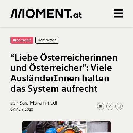
Gemerkte Inhalte
0
Treffer
0
Artikel
Arbeitswelt
Demokratie
“Liebe Österreicherinnen
und Österreicher”: Viele
AusländerInnen halten
das System aufrecht
von Sara Mohammadi
07. April 2020