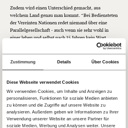
so bleiben. Kämpf’ mit uns für den Fortschritt und
unterstütze uns mit Deinem Mitgliedsbeitrag.
Zudem wird einen Unterschied gemacht, aus
welchem Land genau man kommt. “Bei Bediensteten
Du überweist lieber direkt?
der Vereinten Nationen redet niemand über eine
Hier unsere IBAN: AT34 4300 0498 0007 6017
Parallelgesellschaft - auch wenn sie sehr wohl in
Kontoinhaber: Momentum Institut - Verein für
einer leben und selbst nach 15 Jahren kein Wort
sozialen Fortschritt
Deutsch sprechen können. Doch in der Politik und in
Jetzt
Deine Spende absetzen:
Fragen und Antworten.
den Medien wird bei türkischstämmigen Menschen
einfach
und Muslimen über 'die
Zustimmung
Details
Über Cookies
Parallelgesellschaft' gesprochen", stellt Sylvia Hahn
teilen.
fest.
Diese Webseite verwendet Cookies
“Liebe Österreicherinnen und
Wir verwenden Cookies, um Inhalte und Anzeigen zu
Österreicher”
personalisieren, Funktionen für soziale Medien anbieten
E-Mail
zu können und die Zugriffe auf unsere Website zu
analysieren. Außerdem geben wir Informationen zu Ihrer
Die SystemerhalterInnen ohne
Staatsbürgerschaft
Immer auf dem Laufenden
Whatsapp
Verwendung unserer Website an unsere Partner für
erfahren auch jetzt keine ausdrückliche politische
bleiben mit unseren gratis
soziale Medien, Werbung und Analysen weiter. Unsere
Anerkennung und Erwähnung. Im Gegenteil. Von