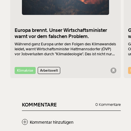
Europa brennt. Unser Wirtschaftsminister
G
warnt vor dem falschen Problem.
w
Während ganz Europa unter den Folgen des Klimawandels
G
leidet, warnt Wirtschaftsminister Hattmannsdorfer (ÖVP)
O
vor Jobverlusten durch "Klimaideologie". Das ist nicht nur
u
bedenklich, sondern auch wirtschaftlich betrachtet einfach
m
falsch.
S
K
Klimakrise
Arbeitswelt
P
KOMMENTARE
0 Kommentare
Kommentar hinzufügen