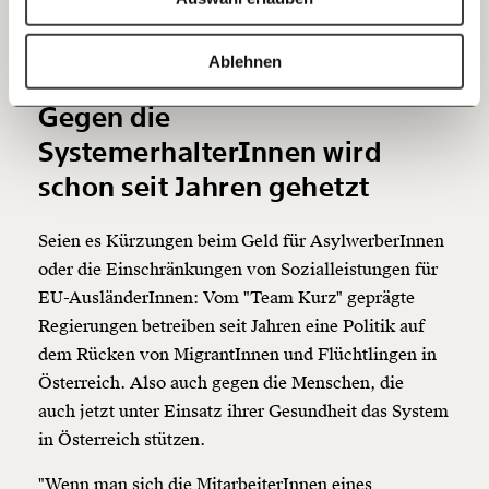
Regierung war, hat es auch immer geheißen:
20€
40€
'Österreich zuerst'. Der Mechanismus zur
https://www.moment.at/story/liebe-oesterreicherinnen-und-oesterreicher-viele-auslaenderinnen-halten-das-system-aufrecht/
Kopieren
Ablehnen
Ausschließung war also auch vorher da."
60€
100€
Gegen die
150€
€
SystemerhalterInnen wird
schon seit Jahren gehetzt
Ich möchte meine Spende verschenken.
Du erhältst eine E-Mail mit deiner
Seien es Kürzungen beim Geld für AsylwerberInnen
Geschenkurkunde im PDF-Format, welche Du
ausdrucken oder weiterleiten und verschenken
oder die Einschränkungen von Sozialleistungen für
kannst.
EU-AusländerInnen: Vom "Team Kurz" geprägte
Regierungen betreiben seit Jahren eine Politik auf
dem Rücken von MigrantInnen und Flüchtlingen in
Weiter
Österreich. Also auch gegen die Menschen, die
1/3
auch jetzt unter Einsatz ihrer Gesundheit das System
in Österreich stützen.
"Wenn man sich die MitarbeiterInnen eines