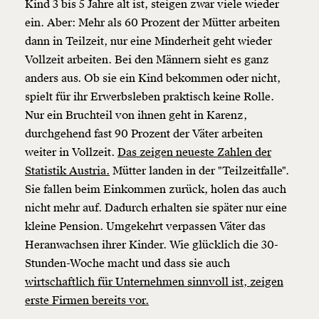
Kind 3 bis 5 Jahre alt ist, steigen zwar viele wieder
ein. Aber: Mehr als 60 Prozent der Mütter arbeiten
dann in Teilzeit, nur eine Minderheit geht wieder
Vollzeit arbeiten. Bei den Männern sieht es ganz
anders aus. Ob sie ein Kind bekommen oder nicht,
spielt für ihr Erwerbsleben praktisch keine Rolle.
Nur ein Bruchteil von ihnen geht in Karenz,
durchgehend fast 90 Prozent der Väter arbeiten
weiter in Vollzeit.
Das zeigen neueste Zahlen der
Veränderung
Statistik Austria.
Mütter landen in der "Teilzeitfalle".
Sie fallen beim Einkommen zurück, holen das auch
beginnt mit Dir!
nicht mehr auf. Dadurch erhalten sie später nur eine
kleine Pension. Umgekehrt verpassen Väter das
Werde
und wir können gemeinsam
Fördermitglied
Heranwachsen ihrer Kinder. Wie glücklich die 30-
unsere Wirtschaft so gestalten, dass sie für alle
Stunden-Woche macht und dass sie auch
funktioniert. Unsere Recherchen sind für alle frei im
Netz. Unabhängig und werbefrei. Und das wird auch
wirtschaftlich für Unternehmen sinnvoll ist, zeigen
so bleiben. Kämpf’ mit uns für den Fortschritt und
erste Firmen bereits vor.
unterstütze uns mit Deinem Mitgliedsbeitrag.