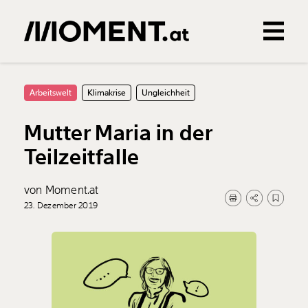
Gemerkte Inhalte
0
Treffer
0
Artikel
Arbeitswelt
Klimakrise
Ungleichheit
Mutter Maria in der
Teilzeitfalle
von Moment.at
23. Dezember 2019