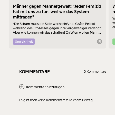
Männer gegen Männergewalt: “Jeder Femizid
W
hat mit uns zu tun, weil wir das System
n
mittragen”
W
w
“Die Scham muss die Seite wechseln”, hat Gisèle Pelicot
a
während des Prozesses gegen ihre Vergewaltiger verlangt.
B
Aber wie können wir das schaffen? In Wien wollen Männer
R
am 7. August mit einem “Walk of Shame” gegen
Männergewalt den ersten Schritt machen.
Ungleichheit
KOMMENTARE
0 Kommentare
Kommentar hinzufügen
Es gibt noch keine Kommentare zu diesem Beitrag!
Neuen Kommentar
hinzufügen