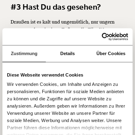
#3 Hast Du das gesehen?
Du überweist lieber direkt?
Hier unsere IBAN: AT34 4300 0498 0007 6017
Kontoinhaber: Momentum Institut - Verein für
Draußen ist es kalt und ungemütlich, nur ungern
sozialen Fortschritt
setzt man derzeit einen Fuß vor die Tür. Wenn man
sich das aussuchen kann. Auch bei uns in einem der
Jetzt
Deine Spende absetzen:
Fragen und Antworten.
reichsten Länder der Welt schlafen Menschen auf der
einfach
Straße. Jede Nacht, bei jedem Wetter.
Wie andere
Zustimmung
Details
Über Cookies
Länder das lösen, erklärt Barbara Blaha in ihrer
teilen.
Videokolumne Moment mal!
Diese Webseite verwendet Cookies
Wir verwenden Cookies, um Inhalte und Anzeigen zu
Bitte
akzeptiere unsere Cookies
um den
personalisieren, Funktionen für soziale Medien anbieten
E-Mail
Inhalt zu sehen.
zu können und die Zugriffe auf unsere Website zu
analysieren. Außerdem geben wir Informationen zu Ihrer
Immer auf dem Laufenden
Whatsapp
Verwendung unserer Website an unsere Partner für
bleiben mit unseren gratis
soziale Medien, Werbung und Analysen weiter. Unsere
E-Mail-Newslettern!
Partner führen diese Informationen möglicherweise mit
Telegram
weiteren Daten zusammen, die Sie ihnen bereitgestellt