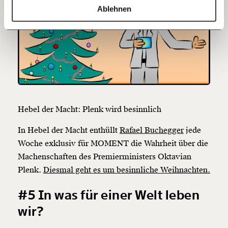
https://www.moment.at/story/mutter-maria-der-teilzeitfalle/
Kopieren
Ablehnen
60€
100€
150€
€
Ich möchte meine Spende verschenken.
Du erhältst eine E-Mail mit deiner
Geschenkurkunde im PDF-Format, welche Du
ausdrucken oder weiterleiten und verschenken
Hebel der Macht: Plenk wird besinnlich
kannst.
In Hebel der Macht enthüllt
Rafael Buchegger
jede
Woche exklusiv für MOMENT die Wahrheit über die
Weiter
Machenschaften des Premierministers Oktavian
Plenk.
Diesmal geht es um besinnliche Weihnachten.
1/3
#5 In was für einer Welt leben
wir?