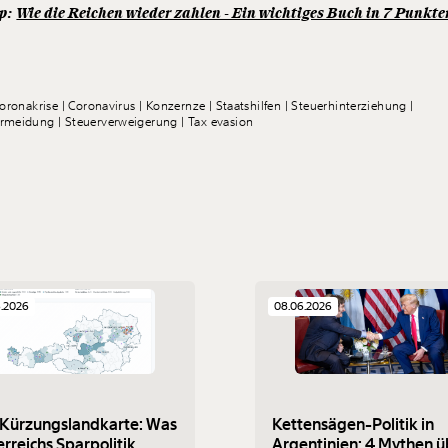
pp:
Wie die Reichen wieder zahlen - Ein wichtiges Buch in 7 Punkte
oronakrise
Coronavirus
Konzernze
Staatshilfen
Steuerhinterziehung
ermeidung
Steuerverweigerung
Tax evasion
6.2026
08.06.2026
 Kürzungslandkarte: Was
Kettensägen-Politik in
rreichs Sparpolitik
Argentinien: 4 Mythen ü