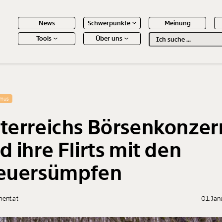
News
Schwerpunkte
Meinung
Tools
Über uns
Text
second
 Inhalte
smus
terreichs Börsenkonzer
d ihre Flirts mit den
euersümpfen
ent.at
01. Ja