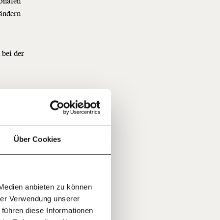
ionalen
ländern
 bei der
f
nder.
…
n
it
jährlich
erne
ratis
Über Cookies
 anders
rn!
20€
30€
e 23
r
n denen
 Medien anbieten zu können
100€
€
ment:
hrer Verwendung unserer
r die
 führen diese Informationen
n Themen