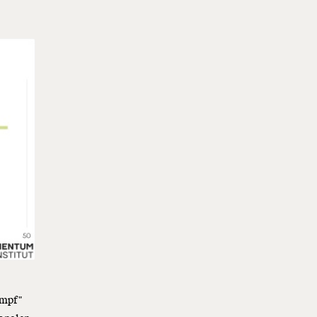
umpf"