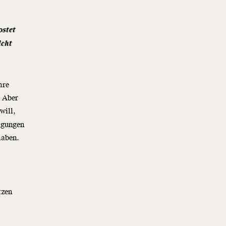
ostet
icht
hre
. Aber
will,
ligungen
haben.
tzen