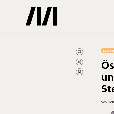
Gemerkte
Kapitali
Ös
0
Treffer
un
St
von Mom