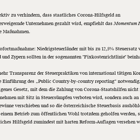
ktiv zu verhindern, dass staatliches Corona-Hilfsgeld an
verweigernde Unternehmen gezahlt wird, empfiehlt das
Momentum I
e Maßnahmen.
ofortmaßnahme: Niedrigsteuerländer mit bis zu 12,5% Steuersatz 
d und Zypern sollten in der sogenannten "Fixkostenrichtlinie" beinh
ehr Transparenz der Steuerpraktiken von international tätigen Ko
ie Einführung des „Public Country-by-country reporting“ notwendig
igenes Gesetz, mit dem die Zahlung von Corona-Staatshilfen nicht 
nehmen mit Sitz in Steuersümpfen verboten wird, sondern auch an 
ewinne verschieben und so die österreichische Steuerbasis aushöh
einem Betrieb zum öffentlichen Wohl trotzdem geholfen werden, s
liches Hilfsgeld zumindest mit harten Reform-Auflagen versehen 