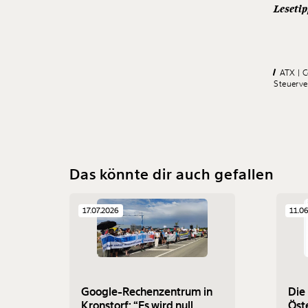
Leseti
ATX
C
Steuerv
Das könnte dir auch gefallen
17.07.2026
11.0
Google-Rechenzentrum in
Die
Kronstorf: “Es wird null
Öste