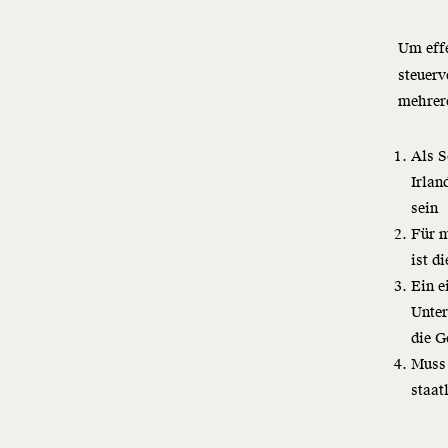
Um effe
steuer
mehrer
Als S
Irlan
sein
Für m
ist d
Ein e
Unter
die G
Muss 
staat