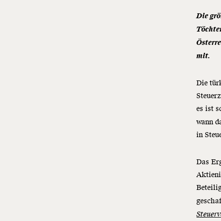
Die gr
Töchte
Österre
mit.
Die tür
Steuer
es ist 
wann da
in Steu
Das Er
Aktien
Beteili
geschaf
Steuerv