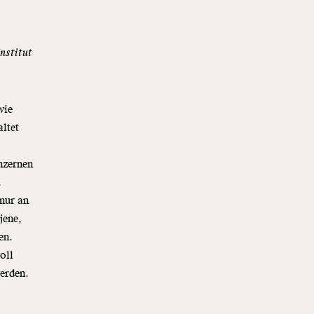
nstitut
wie
altet
nzernen
.
nur an
jene,
len.
oll
werden.