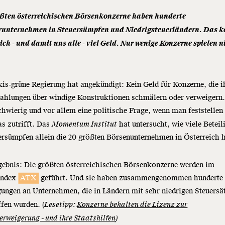
ößten österreichischen Börsenkonzerne haben hunderte
runternehmen in Steuersümpfen und Niedrigsteuerländern. Das k
ich - und damit uns alle - viel Geld. Nur wenige Konzerne spielen n
kis-grüne Regierung hat angekündigt: Kein Geld für Konzerne, die i
zahlungen über windige Konstruktionen schmälern oder verweigern
schwierig und vor allem eine politische Frage, wenn man feststellen 
s zutrifft. Das
Momentum Institut
hat untersucht, wie viele Betei
ersümpfen allein die 20 größten Börsenunternehmen in Österreich 
gebnis: Die größten österreichischen Börsenkonzerne werden im
index
ATX
geführt. Und sie haben zusammengenommen hunderte
gungen an Unternehmen, die in Ländern mit sehr niedrigen Steuersä
fen wurden. (
Lesetipp:
Konzerne behalten die Lizenz zur
erweigerung - und ihre Staatshilfen
)