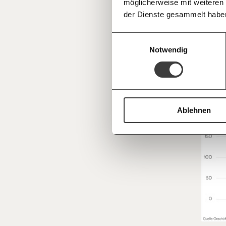
möglicherweise mit weiteren
Noch sc
Deine Spende absetzen:
Fragen und 
der Dienste gesammelt habe
die An
halten 
Einwilligungsauswahl
Notwendig
Ablehnen