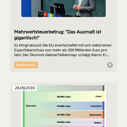
Mehrwertsteuerbetrug: "Das Ausmaß ist
gigantisch!"
Es klingt absurd: Die EU erwirtschaftet mit sich selbst einen
Exportüberschuss von mehr als 300 Milliarden Euro pro
Jahr. Der Ökonom Gabriel Felbermayr schlägt Alarm: Er
ortet Mehrwertsteuerbetrug im großen Stil. Die EU-Staaten
würden jährlich um bis zu 60 Milliarden Euro Steuern
Kapitalismus
geprellt.
26.09.2019