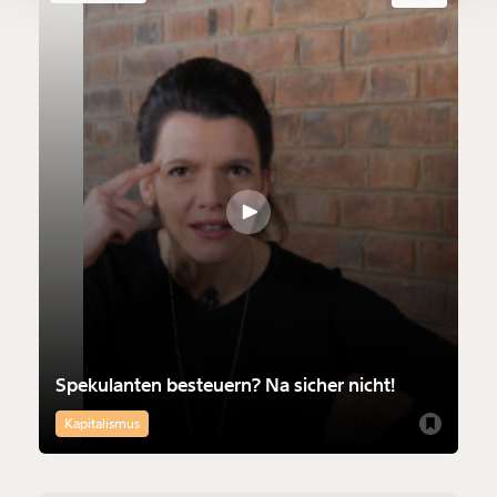
Ich möchte meine Spende verschenken.
Du erhältst eine E-Mail mit deiner
Geschenkurkunde im PDF-Format, welche Du
ausdrucken oder weiterleiten und verschenken
kannst.
Weiter
1/3
Spekulanten besteuern? Na sicher nicht!
Kapitalismus