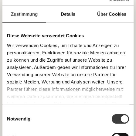
Jetzt
Deine Spende absetzen:
Fragen und Antworten.
19.02.2020
einfach
Zustimmung
Details
Über Cookies
teilen.
Diese Webseite verwendet Cookies
Wir verwenden Cookies, um Inhalte und Anzeigen zu
personalisieren, Funktionen für soziale Medien anbieten
E-Mail
zu können und die Zugriffe auf unsere Website zu
analysieren. Außerdem geben wir Informationen zu Ihrer
Immer auf dem Laufenden
Das ist die Weltkarte der Steuersümpfe der
Whatsapp
Verwendung unserer Website an unsere Partner für
Reichen, Konzerne und Kriminellen
bleiben mit unseren gratis
soziale Medien, Werbung und Analysen weiter. Unsere
Das weltweite Ranking: Hier lassen sich Finanzflüsse am
E-Mail-Newslettern!
Partner führen diese Informationen möglicherweise mit
besten verstecken.
Telegram
weiteren Daten zusammen, die Sie ihnen bereitgestellt
Kapitalismus
haben oder die sie im Rahmen Ihrer Nutzung der Dienste
Ich werde Fördermitglied* …
gesammelt haben.
Knackig über die
Morgenmoment:
Einwilligungsauswahl
Messenger
wichtigsten Themen informiert bleiben -
Notwendig
monatlich
jährlich
morgens in deinem Posteingang
16.02.2020
Video
Facebook