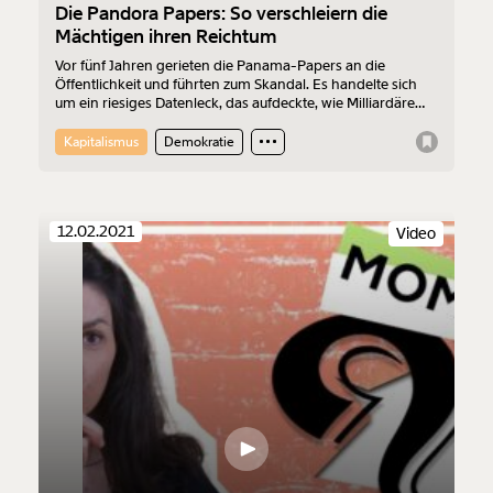
Die Pandora Papers: So verschleiern die
Mächtigen ihren Reichtum
Vor fünf Jahren gerieten die Panama-Papers an die
Öffentlichkeit und führten zum Skandal. Es handelte sich
um ein riesiges Datenleck, das aufdeckte, wie Milliardäre
und Politiker:innen ihr Geld bei dubiosen Briefkastenfirmen
bunkerten. Jetzt gibt es mit den Pandora-Papers einen
Kapitalismus
Demokratie
noch umfangreicheren Nachfolger. Wir erklären dir, was du
darüber wissen musst.
12.02.2021
Video