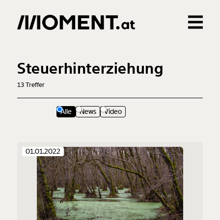
Gemerkte Inhalte
0
Treffer
0
Artikel
Steuerhinterziehung
13
Treffer
Alle
News
Video
01.01.2022