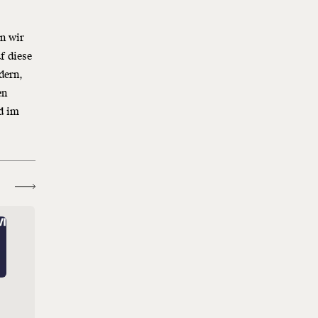
n wir
f diese
dern,
en
d im
Wer hat Angst vor Drag