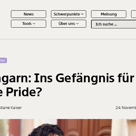
News
Schwerpunkte
Meinung
Tools
Über uns
Text
second
 Inhalte
heit
garn: Ins Gefängnis für
e Pride?
stiane Kaiser
24. Novem