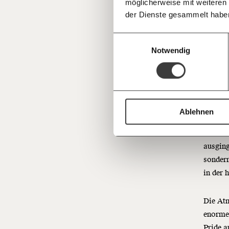
möglicherweise mit weiteren
Deine Spende absetzen:
Fragen und 
umgehen
der Dienste gesammelt habe
nicht w
einer C
Einwilligungsauswahl
abhäng
Notwendig
MOMENT
Buzás-
Ablehnen
Verbots
war die
ausging
sondern
in der 
Die Atm
enormer
Pride a