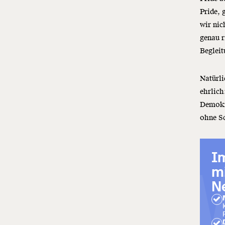
Pride, 
wir nic
genau r
Begleit
Natürli
ehrlich
Demokra
ohne Sc
I
NEW
mi
Ne