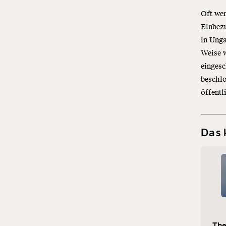
Oft wer
Einbezu
in Unga
Weise w
einges
beschlo
öffent
Das 
„The