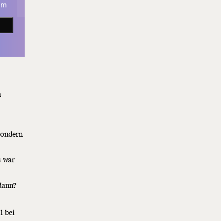
zum
n
sondern
s war
 dann?
l bei