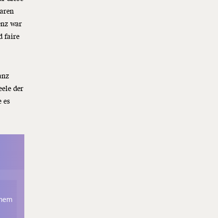
waren
enz war
d faire
anz
eele der
e es
TTER
einem