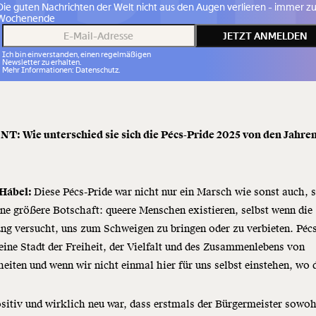
Die guten Nachrichten der Welt nicht aus den Augen verlieren - immer 
Wochenende
JETZT ANMELDEN
Ich bin einverstanden, einen regelmäßigen
Newsletter zu erhalten.
Mehr Informationen: Datenschutz.
: Wie unterschied sie sich die Pécs-Pride 2025 von den Jahre
Hábel:
Diese Pécs-Pride war nicht nur ein Marsch wie sonst auch, 
ine größere Botschaft: queere Menschen existieren, selbst wenn die
ng versucht, uns zum Schweigen zu bringen oder zu verbieten. Péc
ine Stadt der Freiheit, der Vielfalt und des Zusammenlebens von
eiten und wenn wir nicht einmal hier für uns selbst einstehen, wo
sitiv und wirklich neu war, dass erstmals der Bürgermeister sowoh