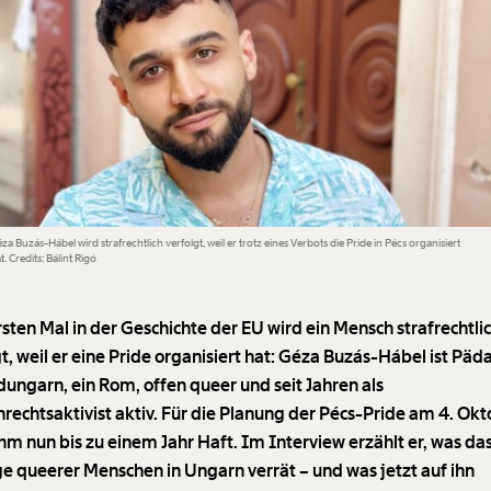
za Buzás-Hábel wird strafrechtlich verfolgt, weil er trotz eines Verbots die Pride in Pécs organisiert
t. Credits: Bálint Rigó
sten Mal in der Geschichte der EU wird ein Mensch strafrechtli
gt, weil er eine Pride organisiert hat: Géza Buzás-Hábel ist Pä
dungarn, ein Rom, offen queer und seit Jahren als
rechtsaktivist aktiv. Für die Planung der Pécs-Pride am 4. Ok
ihm nun bis zu einem Jahr Haft. Im Interview erzählt er, was da
ge queerer Menschen in Ungarn verrät – und was jetzt auf ihn