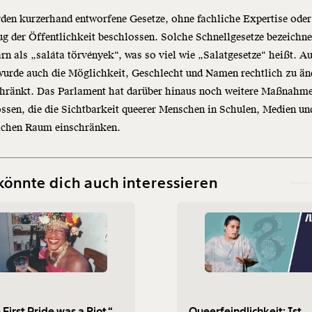
den kurzerhand entworfene Gesetze, ohne fachliche Expertise oder
g der Öffentlichkeit beschlossen. Solche Schnellgesetze bezeichne
rn als „saláta törvények“, was so viel wie „Salatgesetze“ heißt. Au
urde auch die Möglichkeit, Geschlecht und Namen rechtlich zu än
chränkt. Das Parlament hat darüber hinaus noch weitere Maßnahm
ssen, die die Sichtbarkeit queerer Menschen in Schulen, Medien un
lichen Raum einschränken.
könnte dich auch interessieren
 First Pride was a Riot.“ -
Queerfeindlichkeit: Ist