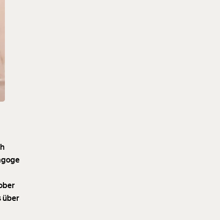
ch
dagoge
tober
s über