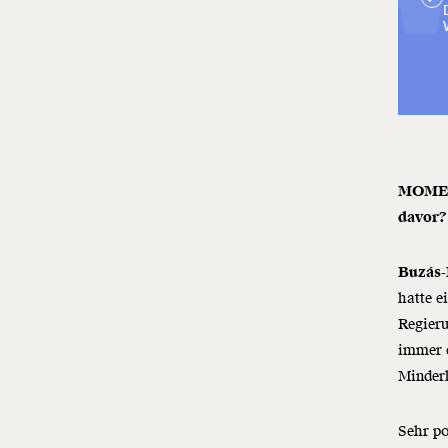
MOMENT
davor?
Buzás-
hatte e
Regieru
immer e
Minderh
Sehr po