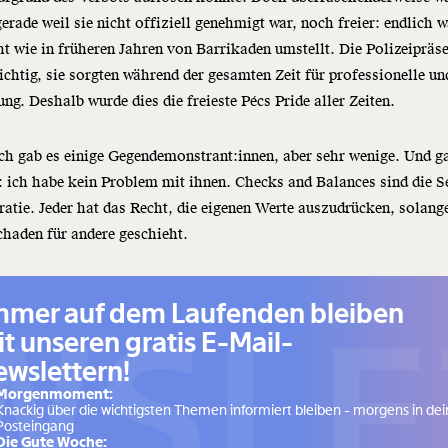
gerade weil sie nicht offiziell genehmigt war, noch freier: endlich 
ht wie in früheren Jahren von Barrikaden umstellt. Die Polizeipräs
ichtig, sie sorgten während der gesamten Zeit für professionelle un
ung. Deshalb wurde dies die freieste Pécs Pride aller Zeiten.
ch gab es einige Gegendemonstrant:innen, aber sehr wenige. Und g
: ich habe kein Problem mit ihnen. Checks and Balances sind die S
tie. Jeder hat das Recht, die eigenen Werte auszudrücken, solang
haden für andere geschieht.
mmer auf dem Laufenden bleiben
SLE
t unseren gratis E-Mail-
wslettern!
Morgenmoment:
Knackig über die wichtigsten Themen informiert bleiben - morgens in d
Posteingang
Die Gute Woche: