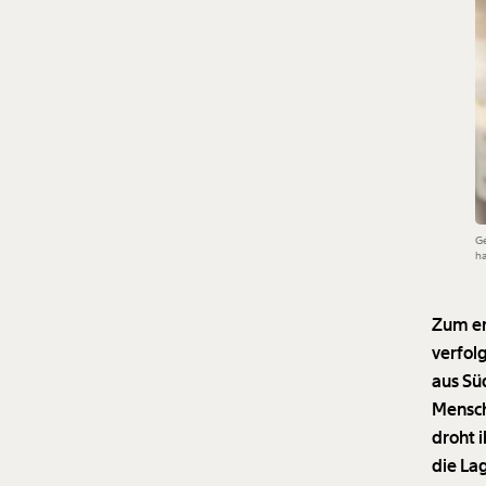
Gé
ha
Zum er
verfol
aus Sü
Mensch
droht 
die La