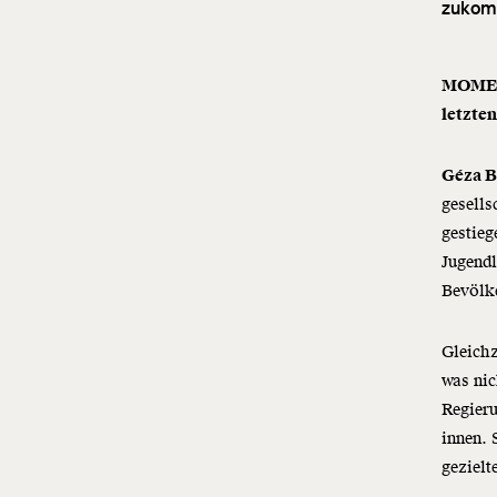
zukom
MOMENT
letzte
Géza B
gesells
gestieg
Jugendl
Bevölke
Gleichz
was nic
Regieru
innen. 
geziel