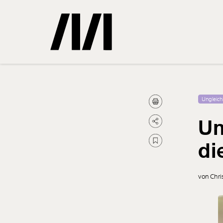
Gemerkte
Ungleich
Un
0
Treffer
di
von Chri