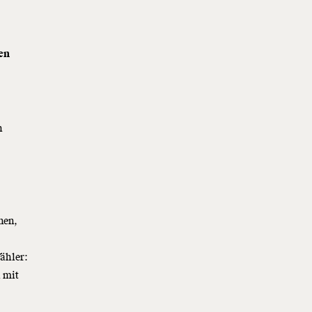
en
h
nen,
ähler:
n mit