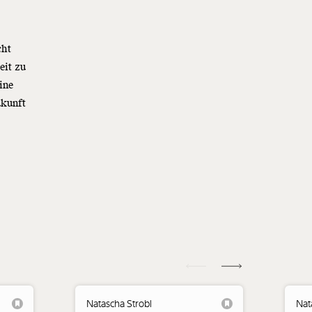
cht
eit zu
ine
ukunft
Natascha Strobl
Nat