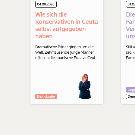
04.08.2026
31.0
Wie sich die
Die
Konservativen in Ceuta
Fam
selbst aufgegeben
Ver
haben
uns
Dramatische Bilder gingen um die
Still
Welt. Zehntausende junge Männer
radi
eilten in die spanische Exklave Ceuta
Famil
in Nordafrika. Ein feuchter Traum für
könnt
Faschist:innen in- und außerhalb der
wenig
Parlamente. Und auch die
Konservativen haben ihre Seite
gewählt.
Ungl
Demokratie
Demo