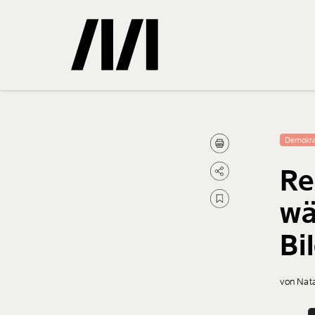
Gemerkte
Demokra
Re
0
Treffer
wä
Bi
von Nata