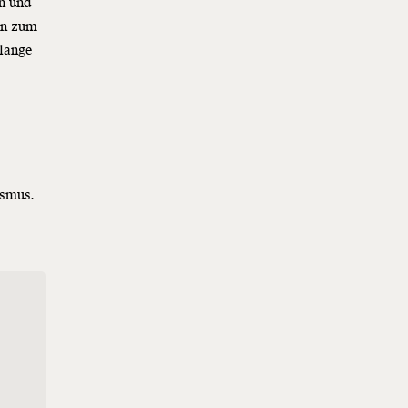
n und
en zum
 lange
ismus.