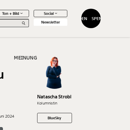
Ton + Bild
Social
SPENDEN
SPENDEN
Newsletter
MEINUNG
u
0
Artikel
Natascha Strobl
Kolumnistin
Juni 2024
BlueSky