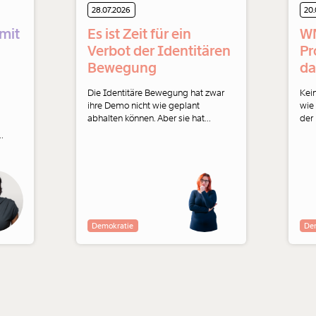
28.07.2026
20.
mit
Es ist Zeit für ein
WM
Verbot der Identitären
Pr
Bewegung
da
Die Identitäre Bewegung hat zwar
Kein
ihre Demo nicht wie geplant
wie
abhalten können. Aber sie hat
der 
trotzdem rechtsextreme
Übe
Schlägertrupps aus ganz Europa in
Spi
Wien versammelt. Warum es ein
2026
Verbot der Identitären braucht,
wie 
r
analysiert Natascha Strobl.
ges
t und
z
Demokratie
De