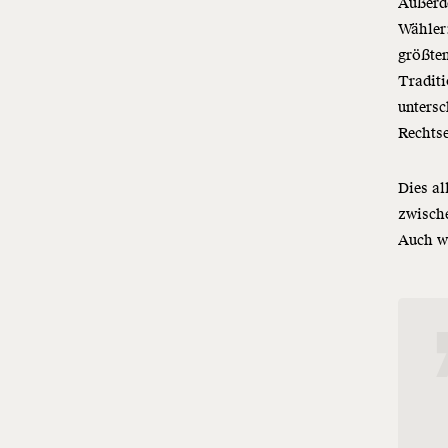
Außerde
Wähler
größten
Traditi
untersc
Rechts
Dies al
zwische
Auch w