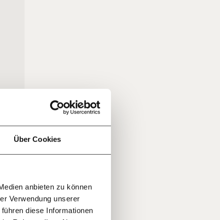
f
…
n
it
jährlich
ratis
Über Cookies
rn!
20€
30€
r
 Medien anbieten zu können
100€
€
ment:
hrer Verwendung unserer
r die
 führen diese Informationen
n Themen