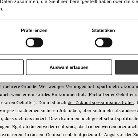
pic.twitter.com/L8ETP
informiert b
 Daten zusammen, die Sie ihnen bereitgestellt haben oder die s
Ich spende einmalig
Antworten.
Threads
RSS
morgens in
n.
Posteingan
— Paul Schuierer-Aigner
20€
Bluesky
Die Gute W
(@pablodiabolo)
June
guten Nachr
100€
Präferenzen
Statistiken
Welt nicht 
11, 2024
Augen verlie
immer zum
https://www.moment.at/story/rechtsextreme-parteien-waehler-bildung/
Ich möchte me
Wochenend
Du erhältst ein
PDF-Format, wel
und verschenken
Auswahl erlauben
Ich bin einverstanden, einen 
Newsletter zu erhalten. Mehr I
at mehrere Gründe. Wer weniger Vermögen hat, spürt mehr ökono
Datenschutz.
Weiter
auch wenn er ein solides Einkommen hat. (Facharbeiter Gehälter s
Anmelden
rekären Gehälter). Dann ist auch
der Zukunftspessimismus höher
.
ar jetzt noch einen sicheren Job haben, aber sich mehr als andere
n, dass sich das ändert. Dazu kommen noch gesellschaftspolitisch
gen. Egal ob die entweder echt sind, übertrieben werden oder auch
n existieren. In diesem Gemisch entsteht jedenfalls Angst vor der Zu