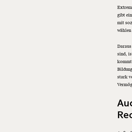
Extrem 
gibt ei
mit so
wählen
Daraus 
sind, i
kommt i
Bildung
stark 
Vermög
Auc
Re