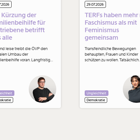
7.2026
29.07.2026
 Kürzung der
TERFs haben mehr 
ilienbeihilfe für
Faschismus als mit
triebene betrifft
Feminismus
 alle
gemeinsam
 und leise treibt die ÖVP den
Transfeindliche Bewegungen
kalen Umbau der
behaupten, Frauen und Kinder
ienbeihilfe voran. Langfristig
schützen zu wollen. Tatsächlich
en auch Österreicher:innen
arbeiten sie mit denselben
er Geld erhalten.
Feindbildern wie die extreme
Rechte: Eine Minderheit wird zu
Bedrohung erklärt, ihre Rechte
werden zum Risiko umgedeute
eichheit
Ungleichheit
ihre Entrechtung wird als Schut
verkauft.
kratie
Demokratie