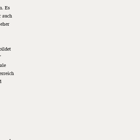
n. Es
r auch
 eher
bildet
”
ale
erreich
d