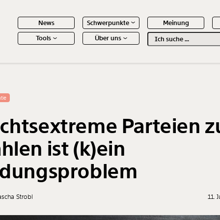
News
Schwerpunkte
Meinung
Tools
Über uns
Text
second
 Inhalte
tie
chtsextreme Parteien z
hlen ist (k)ein
ldungsproblem
scha Strobl
11. 