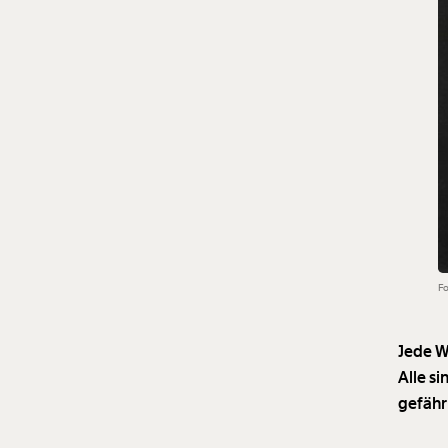
Fo
Jede W
Alle si
gefähr