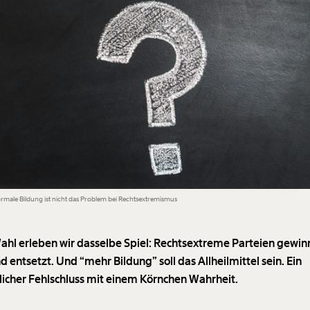
rmale Bildung ist nicht das Problem bei Rechtsextremismus
ahl erleben wir dasselbe Spiel: Rechtsextreme Parteien gewin
nd entsetzt. Und “mehr Bildung” soll das Allheilmittel sein. Ein
licher Fehlschluss mit einem Körnchen Wahrheit.