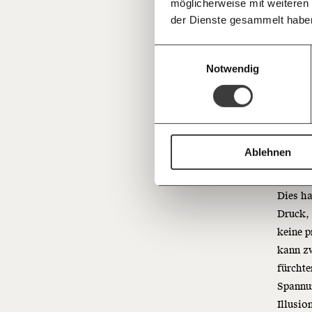
möglicherweise mit weiteren
Deine Spende absetzen:
Fragen und 
der Dienste gesammelt habe
Einwilligungsauswahl
Notwendig
Ablehnen
Dies h
Druck, 
keine p
kann zw
fürchte
Spannun
Illusio