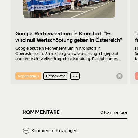
Google-Rechenzentrum in Kronstorf: “Es
I
wird null Wertschöpfung geben in Österreich”
f
Google baut ein Rechenzentrum in Kronstorf in
H
Oberösterreich: 2,5 mal so groß wie ursprünglich geplant
S
und ohne Umweltverträglichkeitsprüfung. Es gibt immer
K
mehr Widerstand. Am 17.7.2026 wurde protestiert. Der
Z
Sprecher der „Bürger:inneninitiative Rechenzentrum
Kronstorf“ Harald Müllner erklärt im Interview, wo die
Kapitalismus
Demokratie
Probleme liegen und was er sich vom Protest erhofft.
KOMMENTARE
0 Kommentare
Kommentar hinzufügen