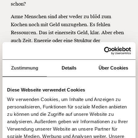
so bleiben. Kämpf’ mit uns für den Fortschritt und
schon?
unterstütze uns mit Deinem Mitgliedsbeitrag.
Arme Menschen sind aber weder zu blöd zum
Du überweist lieber direkt?
Kochen noch mit Geld umzugehen. Es fehlen
Hier unsere IBAN: AT34 4300 0498 0007 6017
Ressourcen. Das ist einerseits Geld, klar. Aber eben
Kontoinhaber: Momentum Institut - Verein für
auch Zeit, Energie oder eine Struktur der
sozialen Fortschritt
Kinderbetreuung. Sie arbeiten in sehr viel
Jetzt
Deine Spende absetzen:
Fragen und Antworten.
aufwändigeren Berufen und sitzen nicht auf bequem
gepolsterten Chefredaktions-Sesseln.
einfach
Zustimmung
Details
Über Cookies
teilen.
Dem Geldmangel folgen viele
andere Belastungen
Diese Webseite verwendet Cookies
Wir verwenden Cookies, um Inhalte und Anzeigen zu
Reiche Menschen können sich diesen Alltag oft nicht
personalisieren, Funktionen für soziale Medien anbieten
E-Mail
vorstellen, wenn sie ihn weder aus ihrem Umfeld
zu können und die Zugriffe auf unsere Website zu
kennen noch selbst erlebt
analysieren. Außerdem geben wir Informationen zu Ihrer
Immer auf dem Laufenden
haben. Energiepreiserhöhungen können nicht nach
Whatsapp
Verwendung unserer Website an unsere Partner für
bleiben mit unseren gratis
soziale Medien, Werbung und Analysen weiter. Unsere
Belieben mit Schulterzucken getragen werden. Man