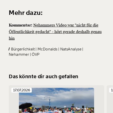
Mehr dazu:
Kommentar:
Nehammers Video war "nicht für die
Öffentlichkeit gedacht" - hört gerade deshalb genau
hin
Bürgerlichkeit
McDonalds
NatsAnalyse
Nehammer
ÖVP
Das könnte dir auch gefallen
17.07.2026
1