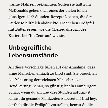
warme Mahlzeit bekommen. Sollen sie halt zum
McDonalds gehen oder eines der vielen tollen
günstigen 1 1/2-Stunden-Rezepte kochen, die der
Kurier so hilfreich abdruckte. Oder eben Erdäpfel
mit Butter essen, wie die Chefredakteurin des
Kuriers bei "Im Zentrum" wusste.
Unbegreifliche
Lebensumstände
All diese Vorschläge fußen auf der Annahme, dass
Veränderung
arme Menschen einfach zu blöd sind. Sie bräuchten
beginnt mit Dir!
das Mentoring der reichsten Menschen der
Bevölkerung. Schau, so günstig ist ein Hamburger!
Werde
und wir können gemeinsam
Fördermitglied
Schau, wenn du am Tag drei Stunden aufbringst,
unsere Wirtschaft so gestalten, dass sie für alle
kannst du gesunde Mahlzeiten zubereiten! Und hey,
funktioniert. Unsere Recherchen sind für alle frei im
darf ich dir die Erdäpfel vorstellen, kennst du die
Netz. Unabhängig und werbefrei. Und das wird auch