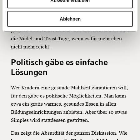
Auswahl erlauben
Um das klarzustellen: Die meisten Kinder
20€
40€
bekommen trotzdem die meiste Zeit gutes Essen.
https://www.moment.at/story/rohe-buergerlichkeit-nehammer-oevp/
Kopieren
Ablehnen
Denn bei den Kindern wird traditionell als letztes
60€
100€
gespart. Trotzdem kennen viele am Ende des Monats
die Nudel-und-Toast-Tage, wenn es für mehr eben
150€
€
nicht mehr reicht.
Politisch gäbe es einfache
Ich möchte meine Spende verschenken.
Du erhältst eine E-Mail mit deiner
Lösungen
Geschenkurkunde im PDF-Format, welche Du
ausdrucken oder weiterleiten und verschenken
kannst.
Wer Kindern eine gesunde Mahlzeit garantieren will,
für den gäbe es politische Möglichkeiten. Man kann
etwa ein gratis warmes, gesundes Essen in allen
Weiter
Bildungseinrichtungen anbieten. Aber über so etwas
1/3
Simples wird stattdessen gestritten.
Das zeigt die Absurdität der ganzen Diskussion. Wie