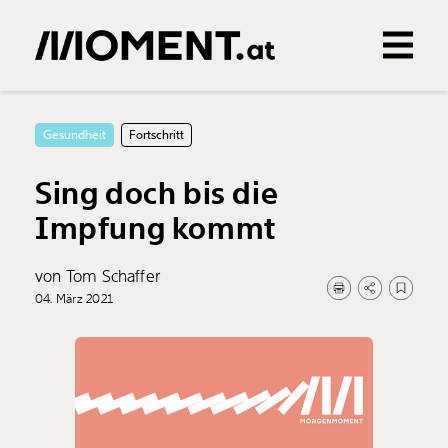
Gemerkte Inhalte
0
Treffer
0
Artikel
Gesundheit
Fortschritt
Sing doch bis die
Impfung kommt
von Tom Schaffer
04. März 2021