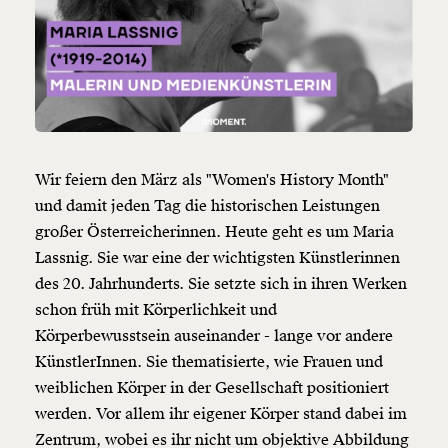
Wir feiern den März als "Women's History Month"
und damit jeden Tag die historischen Leistungen
Veränderung
großer Österreicherinnen. Heute geht es um Maria
beginnt mit Dir!
Lassnig. Sie war eine der wichtigsten Künstlerinnen
des 20. Jahrhunderts. Sie setzte sich in ihren Werken
schon früh mit Körperlichkeit und
Werde
und wir können gemeinsam
Fördermitglied
unsere Wirtschaft so gestalten, dass sie für alle
Körperbewusstsein auseinander - lange vor andere
funktioniert. Unsere Recherchen sind für alle frei im
KünstlerInnen. Sie thematisierte, wie Frauen und
Netz. Unabhängig und werbefrei. Und das wird auch
weiblichen Körper in der Gesellschaft positioniert
so bleiben. Kämpf’ mit uns für den Fortschritt und
werden. Vor allem ihr eigener Körper stand dabei im
unterstütze uns mit Deinem Mitgliedsbeitrag.
Zentrum, wobei es ihr nicht um objektive Abbildung