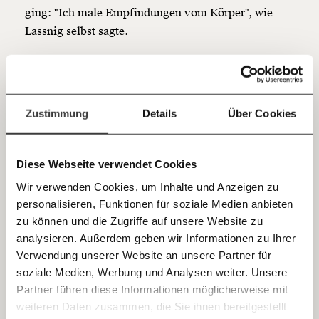
Du überweist lieber direkt?
ging: "Ich male Empfindungen vom Körper", wie
Hier unsere IBAN: AT34 4300 0498 0007 6017
Lassnig selbst sagte.
Kontoinhaber: Momentum Institut - Verein für
sozialen Fortschritt
Lassnig stammte ursprünglich aus Kärnten. Bei einer
Reise nach Paris lernte sie die Grundsätze der
Jetzt
Deine Spende absetzen:
Fragen und Antworten.
informellen Kunst und galt danach als eine der
einfach
Zustimmung
Details
Über Cookies
Begründerinnen der informellen Malerei in
teilen.
Österreich. Lassnig übersiedelte 1961 nach Paris und
später weiter nach New York, wo ihre Kunst gerade
Diese Webseite verwendet Cookies
zu Beginn jedoch auf Ablehnung stieß. Erst 1980
Wir verwenden Cookies, um Inhalte und Anzeigen zu
kehrte sie nach Österreich zurück, da ihr als erste
personalisieren, Funktionen für soziale Medien anbieten
Frau die Professur für Malerei an der Hochschule für
E-Mail
zu können und die Zugriffe auf unsere Website zu
angewandte Kunst angeboten wurde. Die Werke
analysieren. Außerdem geben wir Informationen zu Ihrer
Maria Lassnigs wurden in allen wichtigen
Immer auf dem Laufenden
Whatsapp
Verwendung unserer Website an unsere Partner für
internationalen Galerien ausgestellt. 2013 erhielt sie
bleiben mit unseren gratis
soziale Medien, Werbung und Analysen weiter. Unsere
bei der Biennale in Venedig den goldenen Löwen für
E-Mail-Newslettern!
Partner führen diese Informationen möglicherweise mit
Telegram
ihr Lebenswerk.
weiteren Daten zusammen, die Sie ihnen bereitgestellt