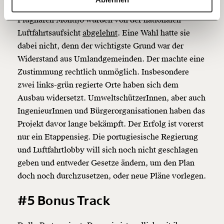
vorerst gescheitert. Die Pläne für den neuen
60€
100€
Flughafen Montijo wurden von der nationalen
Luftfahrtsaufsicht
abgelehnt
. Eine Wahl hatte sie
150€
€
dabei nicht, denn der wichtigste Grund war der
Widerstand aus Umlandgemeinden. Der machte eine
Ich möchte meine Spende verschenken.
Zustimmung rechtlich unmöglich. Insbesondere
Du erhältst eine E-Mail mit deiner
Geschenkurkunde im PDF-Format, welche Du
zwei links-grün regierte Orte haben sich dem
ausdrucken oder weiterleiten und verschenken
Ausbau widersetzt. UmweltschützerInnen, aber auch
kannst.
IngenieurInnen und Bürgerorganisationen haben das
Projekt davor lange bekämpft. Der Erfolg ist vorerst
nur ein Etappensieg. Die portugiesische Regierung
Weiter
und Luftfahrtlobby will sich noch nicht geschlagen
1/3
geben und entweder Gesetze ändern, um den Plan
doch noch durchzusetzen, oder neue Pläne vorlegen.
#5 Bonus Track