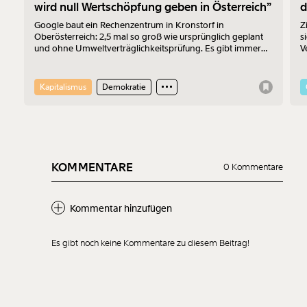
wird null Wertschöpfung geben in Österreich”
d
Google baut ein Rechenzentrum in Kronstorf in
Z
Oberösterreich: 2,5 mal so groß wie ursprünglich geplant
s
und ohne Umweltverträglichkeitsprüfung. Es gibt immer
V
mehr Widerstand. Am 17.7.2026 wurde protestiert. Der
z
Sprecher der „Bürger:inneninitiative Rechenzentrum
F
Kronstorf“ Harald Müllner erklärt im Interview, wo die
V
Kapitalismus
Demokratie
Probleme liegen und was er sich vom Protest erhofft.
KOMMENTARE
0 Kommentare
Kommentar hinzufügen
Es gibt noch keine Kommentare zu diesem Beitrag!
Neuen Kommentar
hinzufügen