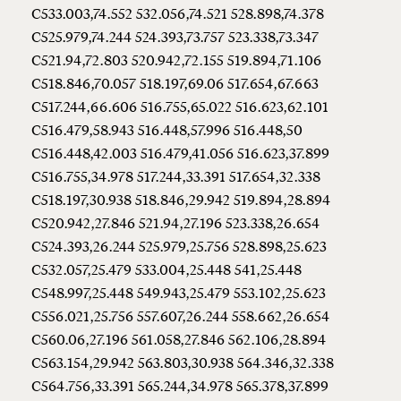
C533.003,74.552 532.056,74.521 528.898,74.378
C525.979,74.244 524.393,73.757 523.338,73.347
C521.94,72.803 520.942,72.155 519.894,71.106
C518.846,70.057 518.197,69.06 517.654,67.663
C517.244,66.606 516.755,65.022 516.623,62.101
C516.479,58.943 516.448,57.996 516.448,50
C516.448,42.003 516.479,41.056 516.623,37.899
C516.755,34.978 517.244,33.391 517.654,32.338
C518.197,30.938 518.846,29.942 519.894,28.894
C520.942,27.846 521.94,27.196 523.338,26.654
C524.393,26.244 525.979,25.756 528.898,25.623
C532.057,25.479 533.004,25.448 541,25.448
C548.997,25.448 549.943,25.479 553.102,25.623
C556.021,25.756 557.607,26.244 558.662,26.654
C560.06,27.196 561.058,27.846 562.106,28.894
C563.154,29.942 563.803,30.938 564.346,32.338
C564.756,33.391 565.244,34.978 565.378,37.899