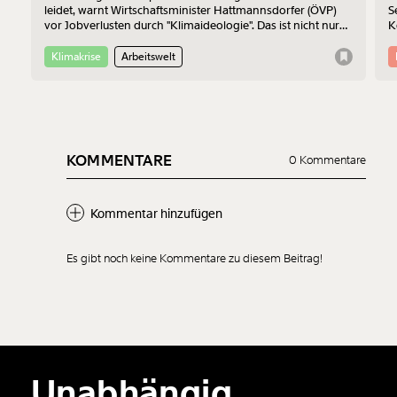
leidet, warnt Wirtschaftsminister Hattmannsdorfer (ÖVP)
S
vor Jobverlusten durch "Klimaideologie". Das ist nicht nur
K
bedenklich, sondern auch wirtschaftlich betrachtet einfach
Z
falsch.
Klimakrise
Arbeitswelt
KOMMENTARE
0 Kommentare
Kommentar hinzufügen
Es gibt noch keine Kommentare zu diesem Beitrag!
Neuen Kommentar
hinzufügen
Unabhängig.