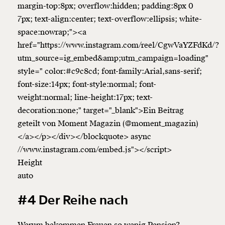
margin-top:8px; overflow:hidden; padding:8px 0
7px; text-align:center; text-overflow:ellipsis; white-
space:nowrap;"><a
href="https://www.instagram.com/reel/CgwVaYZFdKd/?
utm_source=ig_embed&amp;utm_campaign=loading"
style=" color:#c9c8cd; font-family:Arial,sans-serif;
font-size:14px; font-style:normal; font-
weight:normal; line-height:17px; text-
decoration:none;" target="_blank">Ein Beitrag
geteilt von Moment Magazin (@moment_magazin)
</a></p></div></blockquote> async
//www.instagram.com/embed.js"></script>
Height
auto
#4 Der Reihe nach