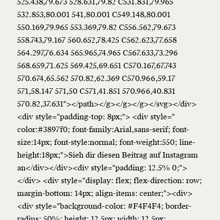
525.438,79.673 528.631,79.82 C531.831,79.965
532.853,80.001 541,80.001 C549.148,80.001
550.169,79.965 553.369,79.82 C556.562,79.673
558.743,79.167 560.652,78.425 C562.623,77.658
564.297,76.634 565.965,74.965 C567.633,73.296
568.659,71.625 569.425,69.651 C570.167,67.743
570.674,65.562 570.82,62.369 C570.966,59.17
571,58.147 571,50 C571,41.851 570.966,40.831
570.82,37.631"></path></g></g></g></svg></div>
<div style="padding-top: 8px;"> <div style="
color:#3897f0; font-family:Arial,sans-serif; font-
size:14px; font-style:normal; font-weight:550; line-
height:18px;">Sieh dir diesen Beitrag auf Instagram
an</div></div><div style="padding: 12.5% 0;">
</div> <div style="display: flex; flex-direction: row;
margin-bottom: 14px; align-items: center;"><div>
<div style="background-color: #F4F4F4; border-
radius: 50%; height: 12.5px; width: 12.5px;