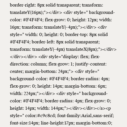
border-right: 8px solid transparent; transform:
translateY(16px);"></div> <div style=" background-
color: #F4F4F4; flex-grow: 0; height: 12px; width:
16px; transform: translateY(-4px);"></div> <div
style=" width: 0; height: 0; border-top: 8px solid
#F4F4F4; border-left: 8px solid transparent;
transform: translateY(-4px) translateX(8px);"></div>
</div></div> <div style="display: flex; flex-
direction: column; flex-grow: 1; justify-content:
center; margin-bottom: 24px;"> <div style="
background-color: #F4F4F4; border-radius: 4px;
flex-grow: 0; height: 14px; margin-bottom: 6px;
width: 224px;"></div> <div style=" background-
color: #F4F4F4; border-radius: 4px; flex-grow: 0;
height: 14px; width: 144px;"></div></div></a><p
style=" color:#c9c8cd; font-family:Arial,sans-serif;
font-size:14px; line-height:17px; margin-bottom:0;