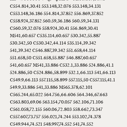
C554.814,30.41 553.148,32.076 553.148,34.131
C553.148,36.186 554.814,37.852 556.869,37.852
C558.924,37.852 560.59,36.186 560.59,34.131
C560.59,32.076 558.924,30.41 556.869,30.41
M541,60.657 C535.114,60.657 530.342,55.887
530.342,50 C530.342,44.114 535.114,39.342
541,39.342 C546.887,39.342 551.658,44.114
551.658,50 C551.658,55.887 546.887,60.657
541,60.657 M541,33.886 C532.1,33.886 524.886,41.1
524.886,50 C524.886,58.899 532.1,66.113 541,66.113
C549.9,66.113 557.115,58.899 557.115,50 C557.115,41.1
549.9,33.886 541,33.886 M565.378,62.101
C565.244,65.022 564.756,66.606 564.346,67.663
C563.803,69.06 563.154,70.057 562.106,71.106
C561.058,72.155 560.06,72.803 558.662,73.347
C557.607,73.757 556.021,74.244 553.102,74.378
C549.944,74.521 548.997,74.552 541,74.552