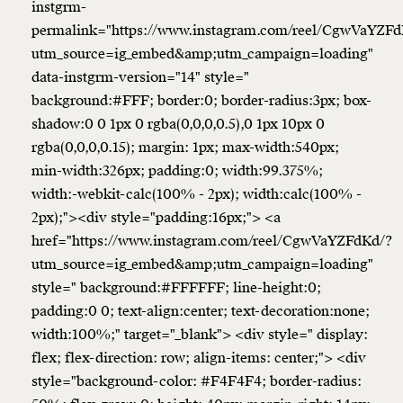
instgrm-
permalink="https://www.instagram.com/reel/CgwVaYZFd
utm_source=ig_embed&amp;utm_campaign=loading"
data-instgrm-version="14" style="
background:#FFF; border:0; border-radius:3px; box-
shadow:0 0 1px 0 rgba(0,0,0,0.5),0 1px 10px 0
rgba(0,0,0,0.15); margin: 1px; max-width:540px;
min-width:326px; padding:0; width:99.375%;
width:-webkit-calc(100% - 2px); width:calc(100% -
2px);"><div style="padding:16px;"> <a
href="https://www.instagram.com/reel/CgwVaYZFdKd/?
utm_source=ig_embed&amp;utm_campaign=loading"
style=" background:#FFFFFF; line-height:0;
padding:0 0; text-align:center; text-decoration:none;
width:100%;" target="_blank"> <div style=" display:
flex; flex-direction: row; align-items: center;"> <div
style="background-color: #F4F4F4; border-radius: