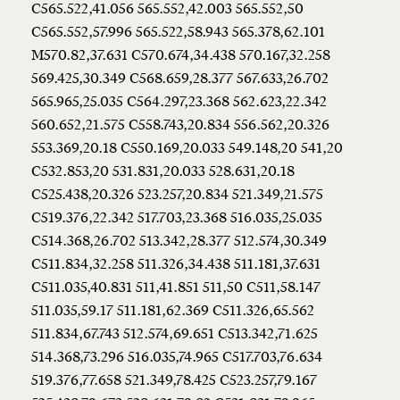
C565.522,41.056 565.552,42.003 565.552,50
C565.552,57.996 565.522,58.943 565.378,62.101
M570.82,37.631 C570.674,34.438 570.167,32.258
569.425,30.349 C568.659,28.377 567.633,26.702
565.965,25.035 C564.297,23.368 562.623,22.342
560.652,21.575 C558.743,20.834 556.562,20.326
553.369,20.18 C550.169,20.033 549.148,20 541,20
C532.853,20 531.831,20.033 528.631,20.18
C525.438,20.326 523.257,20.834 521.349,21.575
C519.376,22.342 517.703,23.368 516.035,25.035
C514.368,26.702 513.342,28.377 512.574,30.349
C511.834,32.258 511.326,34.438 511.181,37.631
C511.035,40.831 511,41.851 511,50 C511,58.147
511.035,59.17 511.181,62.369 C511.326,65.562
511.834,67.743 512.574,69.651 C513.342,71.625
514.368,73.296 516.035,74.965 C517.703,76.634
519.376,77.658 521.349,78.425 C523.257,79.167