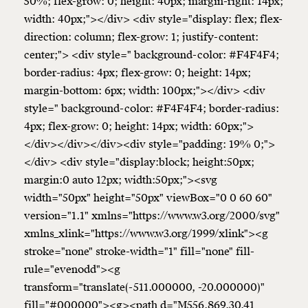
50%; flex-grow: 0; height: 40px; margin-right: 14px;
width: 40px;"></div> <div style="display: flex; flex-
direction: column; flex-grow: 1; justify-content:
center;"> <div style=" background-color: #F4F4F4;
border-radius: 4px; flex-grow: 0; height: 14px;
margin-bottom: 6px; width: 100px;"></div> <div
style=" background-color: #F4F4F4; border-radius:
4px; flex-grow: 0; height: 14px; width: 60px;">
</div></div></div><div style="padding: 19% 0;">
</div> <div style="display:block; height:50px;
margin:0 auto 12px; width:50px;"><svg
width="50px" height="50px" viewBox="0 0 60 60"
version="1.1" xmlns="https://www.w3.org/2000/svg"
xmlns_xlink="https://www.w3.org/1999/xlink"><g
stroke="none" stroke-width="1" fill="none" fill-
rule="evenodd"><g
transform="translate(-511.000000, -20.000000)"
fill="#000000"><g><path d="M556.869,30.41