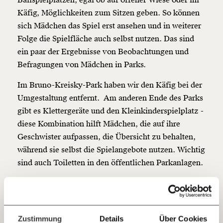
Ballspielplätzen, egal ob auf offener Wiese oder im
Käfig, Möglichkeiten zum Sitzen geben. So können
Veränderung
sich Mädchen das Spiel erst ansehen und in weiterer
Folge die Spielfläche auch selbst nutzen. Das sind
beginnt mit Dir!
ein paar der Ergebnisse von Beobachtungen und
Befragungen von Mädchen in Parks.
Werde
und wir können gemeinsam
Fördermitglied
unsere Wirtschaft so gestalten, dass sie für alle
Im Bruno-Kreisky-Park haben wir den Käfig bei der
funktioniert. Unsere Recherchen sind für alle frei im
Umgestaltung entfernt. Am anderen Ende des Parks
Netz. Unabhängig und werbefrei. Und das wird auch
gibt es Klettergeräte und den Kleinkinderspielplatz -
so bleiben. Kämpf’ mit uns für den Fortschritt und
diese Kombination hilft Mädchen, die auf ihre
unterstütze uns mit Deinem Mitgliedsbeitrag.
Geschwister aufpassen, die Übersicht zu behalten,
Du überweist lieber direkt?
während sie selbst die Spielangebote nutzen. Wichtig
Hier unsere IBAN: AT34 4300 0498 0007 6017
sind auch Toiletten in den öffentlichen Parkanlagen.
Kontoinhaber: Momentum Institut - Verein für
sozialen Fortschritt
Jetzt
Deine Spende absetzen:
Fragen und Antworten.
einfach
Zustimmung
Details
Über Cookies