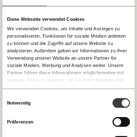
teilen.
Diese Webseite verwendet Cookies
Wir verwenden Cookies, um Inhalte und Anzeigen zu
personalisieren, Funktionen für soziale Medien anbieten
E-Mail
zu können und die Zugriffe auf unsere Website zu
analysieren. Außerdem geben wir Informationen zu Ihrer
Immer auf dem Laufenden
Whatsapp
Verwendung unserer Website an unsere Partner für
Warum sind Toiletten für Mädchen wichtiger?
bleiben mit unseren gratis
soziale Medien, Werbung und Analysen weiter. Unsere
Ohne Toilette ist die Aufenthaltsdauer von Mädchen
E-Mail-Newslettern!
Partner führen diese Informationen möglicherweise mit
Telegram
limitiert. Die Burschen suchen sich Alternativen, die
weiteren Daten zusammen, die Sie ihnen bereitgestellt
haben oder die sie im Rahmen Ihrer Nutzung der Dienste
Mädchen verlassen vorzeitig den Park. Auch wenn
Ich werde Fördermitglied* …
gesammelt haben.
Knackig über die
Morgenmoment:
sie beispielsweise die Regel haben oder eine
Einwilligungsauswahl
Messenger
wichtigsten Themen informiert bleiben -
Notwendig
Blasenentzündung, die tendenziell auch häufiger bei
monatlich
jährlich
morgens in deinem Posteingang
Mädchen und Frauen vorkommt.
Facebook
Die guten Nachrichten der
Die Gute Woche:
Präferenzen
Welt nicht aus den Augen verlieren - immer
… mit einem Beitrag von* …
Man hätte damals auch sagen können, naja,
zum Wochenende
Mastodon