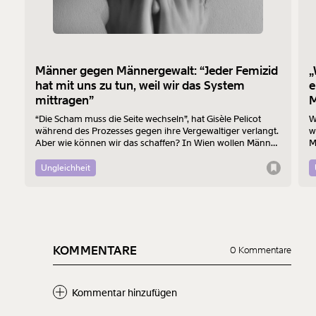
Männer gegen Männergewalt: “Jeder Femizid
„
hat mit uns zu tun, weil wir das System
e
mittragen”
M
“Die Scham muss die Seite wechseln”, hat Gisèle Pelicot
W
während des Prozesses gegen ihre Vergewaltiger verlangt.
w
Aber wie können wir das schaffen? In Wien wollen Männer
M
am 7. August mit einem “Walk of Shame” gegen
B
Männergewalt den ersten Schritt machen.
d
Ungleichheit
KOMMENTARE
0 Kommentare
Kommentar hinzufügen