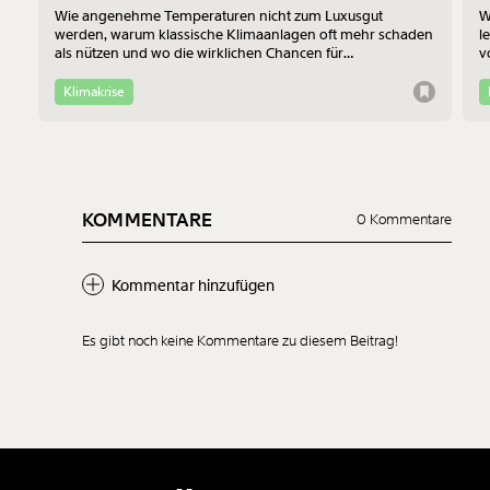
Wie angenehme Temperaturen nicht zum Luxusgut
W
werden, warum klassische Klimaanlagen oft mehr schaden
l
als nützen und wo die wirklichen Chancen für
v
Bewohner:innen im Altbau liegen - das erklärt Jan-Philipp
b
Richtmann von der TU Wien im Interview.
f
Klimakrise
KOMMENTARE
0 Kommentare
Kommentar hinzufügen
Es gibt noch keine Kommentare zu diesem Beitrag!
Neuen Kommentar
hinzufügen