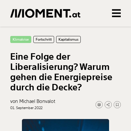
Gemerkte Inhalte
0
Treffer
0
Artikel
Klimakrise
Fortschritt
Kapitalismus
Eine Folge der
Liberalisierung? Warum
gehen die Energiepreise
durch die Decke?
von Michael Bonvalot
01. September 2022