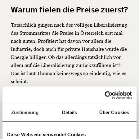
beginnt mit Dir!
Warum fielen die Preise zuerst?
Werde
und wir können gemeinsam
Fördermitglied
Tatsächlich gingen nach der völligen Liberalisierung
unsere Wirtschaft so gestalten, dass sie für alle
des Strommarktes die Preise in Österreich erst mal
funktioniert. Unsere Recherchen sind für alle frei im
Netz. Unabhängig und werbefrei. Und das wird auch
nach unten. Profitiert hat davon vor allem die
so bleiben. Kämpf’ mit uns für den Fortschritt und
Industrie, doch auch für private Haushalte wurde die
unterstütze uns mit Deinem Mitgliedsbeitrag.
Energie billiger. Ob das allerdings tatsächlich vor
allem auf die Liberalisierung zurückzuführen ist?
Du überweist lieber direkt?
Hier unsere IBAN: AT34 4300 0498 0007 6017
Das ist laut Thoman keineswegs so eindeutig, wie es
Kontoinhaber: Momentum Institut - Verein für
scheint.
sozialen Fortschritt
"Die gesamte Energie-Infrastruktur wie die
Jetzt
Deine Spende absetzen:
Fragen und Antworten.
Kraftwerke oder das Strom- und Gasnetz wurden mit
Steuermitteln aufgebaut". Und der Energie-Experte
einfach
Zustimmung
Details
Über Cookies
hinterfragt: "Dann kamen private Energiebetreiber
teilen.
und der Preis ist wohl gesunken. Aber war das die
Liberalisierung oder war die Infrastruktur einfach
Diese Webseite verwendet Cookies