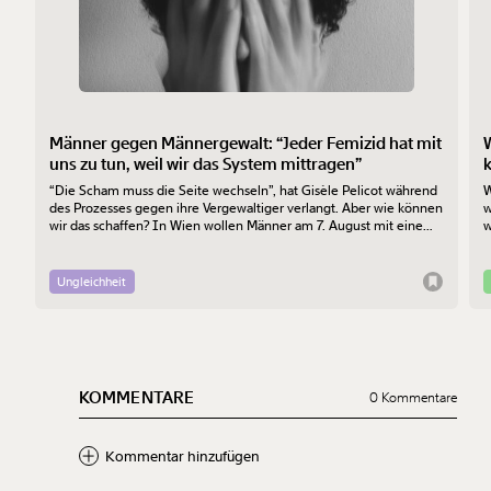
Männer gegen Männergewalt: “Jeder Femizid hat mit
uns zu tun, weil wir das System mittragen”
“Die Scham muss die Seite wechseln”, hat Gisèle Pelicot während
W
des Prozesses gegen ihre Vergewaltiger verlangt. Aber wie können
w
wir das schaffen? In Wien wollen Männer am 7. August mit einem
w
“Walk of Shame” gegen Männergewalt den ersten Schritt machen.
d
Ungleichheit
KOMMENTARE
0 Kommentare
Kommentar hinzufügen