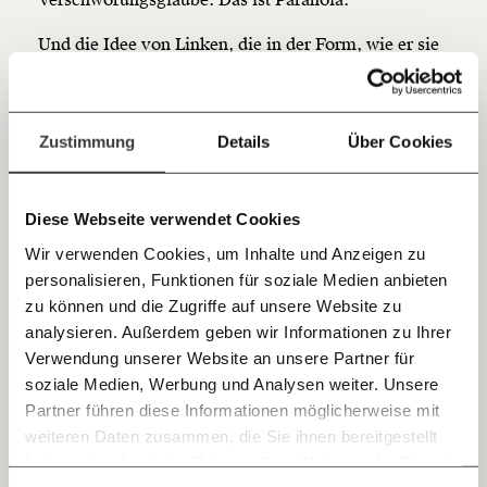
Hier unsere IBAN: AT34 4300 0498 0007 6017
Kontoinhaber: Momentum Institut - Verein für
Und die Idee von Linken, die in der Form, wie er sie
sozialen Fortschritt
beschreibt, gar nicht existieren, dass die
Jetzt
Deine Spende absetzen:
Fragen und Antworten.
zusammenarbeiten, das heißt, dass die im Inland
auch noch dem Vaterland der Nation schaden wollen,
einfach
Zustimmung
Details
Über Cookies
indem sie mit denen aus dem Ausland
teilen.
zusammenarbeiten, deutet schon darauf hin, dass
das eine ganz große Verschwörungsideologie ist.
Diese Webseite verwendet Cookies
Wir verwenden Cookies, um Inhalte und Anzeigen zu
Georg Soros als
personalisieren, Funktionen für soziale Medien anbieten
E-Mail
antisemitisches Feindbild
zu können und die Zugriffe auf unsere Website zu
analysieren. Außerdem geben wir Informationen zu Ihrer
Immer auf dem Laufenden
In diesem Verschwörungsdenken haben wir immer
Whatsapp
Verwendung unserer Website an unsere Partner für
bleiben mit unseren gratis
auch schon diese antisemitischen Codes drinnen und
soziale Medien, Werbung und Analysen weiter. Unsere
E-Mail-Newslettern!
Partner führen diese Informationen möglicherweise mit
das zeigt sich besonders dann, wenn man sieht,
Telegram
weiteren Daten zusammen, die Sie ihnen bereitgestellt
welche Namen genannt werden. Das ist George
haben oder die sie im Rahmen Ihrer Nutzung der Dienste
Ich werde Fördermitglied* …
Soros, ein jüdischer Milliardär, der liberale,