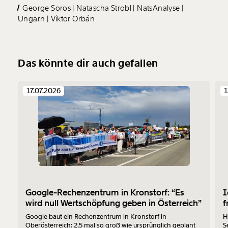
George Soros
Natascha Strobl
NatsAnalyse
Ungarn
Viktor Orbán
Das könnte dir auch gefallen
17.07.2026
1
Google-Rechenzentrum in Kronstorf: “Es
I
wird null Wertschöpfung geben in Österreich”
f
Google baut ein Rechenzentrum in Kronstorf in
H
Oberösterreich: 2,5 mal so groß wie ursprünglich geplant
S