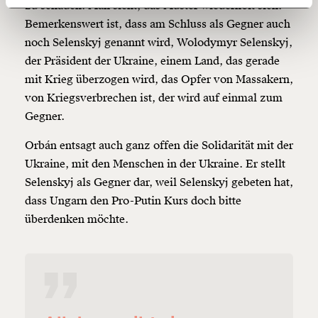
zu schaden. Man sieht, das Muster wiederholt sich.
Bemerkenswert ist, dass am Schluss als Gegner auch
150€
€
noch Selenskyj genannt wird, Wolodymyr Selenskyj,
der Präsident der Ukraine, einem Land, das gerade
Ich möchte meine Spende verschenken.
mit Krieg überzogen wird, das Opfer von Massakern,
Du erhältst eine E-Mail mit deiner
von Kriegsverbrechen ist, der wird auf einmal zum
Geschenkurkunde im PDF-Format, welche Du
ausdrucken oder weiterleiten und verschenken
Gegner.
kannst.
Orbán entsagt auch ganz offen die Solidarität mit der
Ukraine, mit den Menschen in der Ukraine. Er stellt
Selenskyj als Gegner dar, weil Selenskyj gebeten hat,
Weiter
dass Ungarn den Pro-Putin Kurs doch bitte
1/3
überdenken möchte.