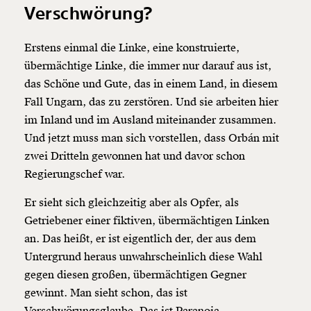
Verschwörung?
Erstens einmal die Linke, eine konstruierte,
übermächtige Linke, die immer nur darauf aus ist,
das Schöne und Gute, das in einem Land, in diesem
Fall Ungarn, das zu zerstören. Und sie arbeiten hier
im Inland und im Ausland miteinander zusammen.
Veränderung
Und jetzt muss man sich vorstellen, dass Orbán mit
beginnt mit Dir!
zwei Dritteln gewonnen hat und davor schon
Regierungschef war.
Werde
und wir können gemeinsam
Fördermitglied
Er sieht sich gleichzeitig aber als Opfer, als
unsere Wirtschaft so gestalten, dass sie für alle
Getriebener einer fiktiven, übermächtigen Linken
funktioniert. Unsere Recherchen sind für alle frei im
an. Das heißt, er ist eigentlich der, der aus dem
Netz. Unabhängig und werbefrei. Und das wird auch
so bleiben. Kämpf’ mit uns für den Fortschritt und
Untergrund heraus unwahrscheinlich diese Wahl
unterstütze uns mit Deinem Mitgliedsbeitrag.
gegen diesen großen, übermächtigen Gegner
gewinnt. Man sieht schon, das ist
Du überweist lieber direkt?
Verschwörungsglaube. Das ist Paranoia.