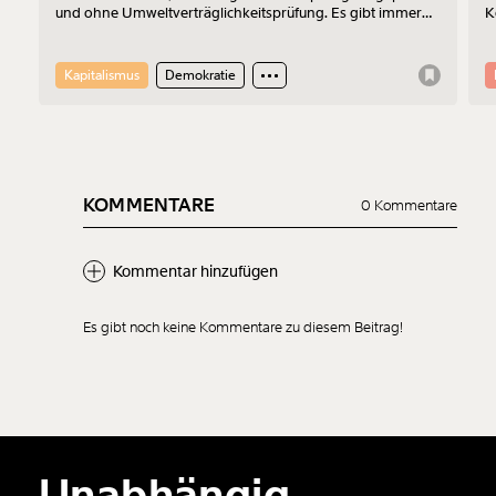
und ohne Umweltverträglichkeitsprüfung. Es gibt immer
K
mehr Widerstand. Am 17.7.2026 wurde protestiert. Der
Z
Sprecher der „Bürger:inneninitiative Rechenzentrum
Kronstorf“ Harald Müllner erklärt im Interview, wo die
Kapitalismus
Demokratie
Probleme liegen und was er sich vom Protest erhofft.
KOMMENTARE
0 Kommentare
Kommentar hinzufügen
Es gibt noch keine Kommentare zu diesem Beitrag!
Neuen Kommentar
hinzufügen