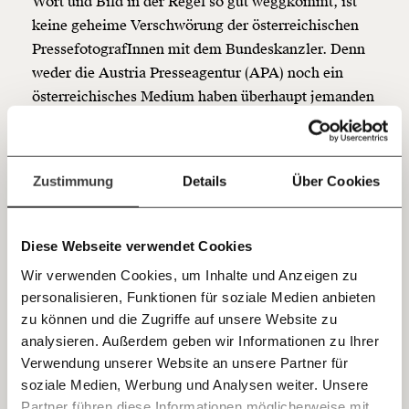
Wort und Bild in der Regel so gut weggkommt, ist
unterstütze uns mit Deinem Mitgliedsbeitrag.
keine geheime Verschwörung der österreichischen
Du überweist lieber direkt?
PressefotografInnen mit dem Bundeskanzler. Denn
Hier unsere IBAN: AT34 4300 0498 0007 6017
weder die Austria Presseagentur (APA) noch ein
Kontoinhaber: Momentum Institut - Verein für
österreichisches Medium haben überhaupt jemanden
sozialen Fortschritt
für Fotos zum Gipfel geschickt.
Jetzt
Deine Spende absetzen:
Fragen und Antworten.
einfach
Zustimmung
Details
Über Cookies
teilen.
Diese Webseite verwendet Cookies
Ein sehr erfolgreicher
Wir verwenden Cookies, um Inhalte und Anzeigen zu
#EUCO
für Leibfotograf
personalisieren, Funktionen für soziale Medien anbieten
E-Mail
Arno Melicharek.
zu können und die Zugriffe auf unsere Website zu
pic.twitter.com/juNyb6IG8R
analysieren. Außerdem geben wir Informationen zu Ihrer
Immer auf dem Laufenden
Whatsapp
Verwendung unserer Website an unsere Partner für
— Florian Schweitzer
bleiben mit unseren gratis
soziale Medien, Werbung und Analysen weiter. Unsere
(@FSchweitzer)
July 19,
Partner führen diese Informationen möglicherweise mit