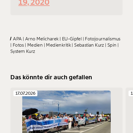
19, 2020
APA
Arno Melicharek
EU-Gipfel
Fotojournalismus
Fotos
Medien
Medienkritik
Sebastian Kurz
Spin
System Kurz
Das könnte dir auch gefallen
17.07.2026
1