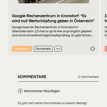
Google-Rechenzentrum in Kronstorf: “Es
I
wird null Wertschöpfung geben in Österreich”
f
Google baut ein Rechenzentrum in Kronstorf in
H
Oberösterreich: 2,5 mal so groß wie ursprünglich geplant
S
und ohne Umweltverträglichkeitsprüfung. Es gibt immer
K
mehr Widerstand. Am 17.7.2026 wurde protestiert. Der
Z
Sprecher der „Bürger:inneninitiative Rechenzentrum
Kronstorf“ Harald Müllner erklärt im Interview, wo die
Kapitalismus
Demokratie
Probleme liegen und was er sich vom Protest erhofft.
KOMMENTARE
0 Kommentare
Kommentar hinzufügen
Es gibt noch keine Kommentare zu diesem Beitrag!