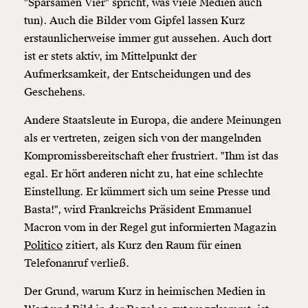
"Sparsamen Vier" spricht, was viele Medien auch
tun). Auch die Bilder vom Gipfel lassen Kurz
erstaunlicherweise immer gut aussehen. Auch dort
ist er stets aktiv, im Mittelpunkt der
Aufmerksamkeit, der Entscheidungen und des
Geschehens.
Andere Staatsleute in Europa, die andere Meinungen
als er vertreten, zeigen sich von der mangelnden
Kompromissbereitschaft eher frustriert. "Ihm ist das
egal. Er hört anderen nicht zu, hat eine schlechte
Veränderung
Einstellung. Er kümmert sich um seine Presse und
beginnt mit Dir!
Basta!", wird Frankreichs Präsident Emmanuel
Macron vom in der Regel gut informierten Magazin
Werde
und wir können gemeinsam
Fördermitglied
Politico
zitiert, als Kurz den Raum für einen
unsere Wirtschaft so gestalten, dass sie für alle
Telefonanruf verließ.
funktioniert. Unsere Recherchen sind für alle frei im
Netz. Unabhängig und werbefrei. Und das wird auch
Der Grund, warum Kurz in heimischen Medien in
so bleiben. Kämpf’ mit uns für den Fortschritt und