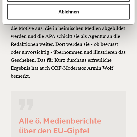
20€
40€
beglich.
https://www.moment.at/story/warum-sebastian-kurz-beim-eu-gipfel-auf-den-fotos-oesterreichs-medien-so-gut-aussieht/
Kopieren
Ablehnen
60€
100€
Dieser enge Mitarbeiter des Kanzlers sucht sich also
die Motive aus, die in heimischen Medien abgebildet
150€
€
werden und die APA schickt sie als Agentur an die
Redaktionen weiter. Dort werden sie - ob bewusst
oder unvorsichtig - übernommen und illustrieren das
Ich möchte meine Spende verschenken.
Du erhältst eine E-Mail mit deiner
Geschehen. Das für Kurz durchaus erfreuliche
Geschenkurkunde im PDF-Format, welche Du
Ergebnis hat auch ORF-Moderator Armin Wolf
ausdrucken oder weiterleiten und verschenken
kannst.
bemerkt.
Weiter
1/3
Alle ö. Medienberichte
über den EU-Gipfel