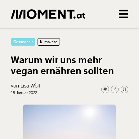
Gemerkte Inhalte
0
Treffer
0
Artikel
Gesundheit
Klimakrise
Warum wir uns mehr
vegan ernähren sollten
von Lisa Wölfl
18. Januar 2022