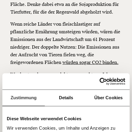
Fläche. Denke dabei etwa an die Sojaproduktion für
Werde
und wir können gemeinsam
Fördermitglied
Tierfutter, für die der Regenwald abgeholzt wird.
unsere Wirtschaft so gestalten, dass sie für alle
funktioniert. Unsere Recherchen sind für alle frei im
Wenn reiche Länder von fleischlastiger auf
Netz. Unabhängig und werbefrei. Und das wird auch
pflanzliche Ernährung umsteigen würden, wären die
so bleiben. Kämpf’ mit uns für den Fortschritt und
Emissionen aus der Landwirtschaft um 61 Prozent
unterstütze uns mit Deinem Mitgliedsbeitrag.
niedriger. Der doppelte Nutzen: Die Emissionen aus
Du überweist lieber direkt?
der Aufzucht von Tieren fielen weg, die
Hier unsere IBAN: AT34 4300 0498 0007 6017
freigewordenen Flächen
würden sogar CO2 binden.
Kontoinhaber: Momentum Institut - Verein für
sozialen Fortschritt
Wer heute schon vegan lebt,
verursacht pro Jahr um
zwei Tonnen CO2 weniger.
Das sind etwa acht Flüge
Jetzt
Deine Spende absetzen:
Fragen und Antworten.
zwischen London und Berlin oder etwa ein Viertel
einfach
dessen, was Menschen in Österreich im Schnitt pro
Zustimmung
Details
Über Cookies
Jahr verursachen.
teilen.
Diese Webseite verwendet Cookies
#2 Vegan ist billiger
Wir verwenden Cookies, um Inhalte und Anzeigen zu