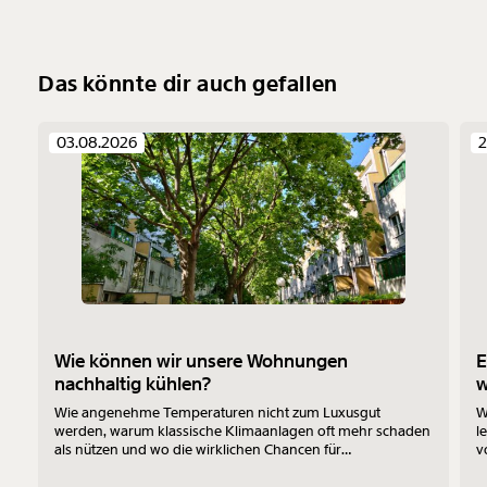
Weiter
1/3
Das könnte dir auch gefallen
03.08.2026
2
Wie können wir unsere Wohnungen
E
nachhaltig kühlen?
Wie angenehme Temperaturen nicht zum Luxusgut
W
werden, warum klassische Klimaanlagen oft mehr schaden
l
als nützen und wo die wirklichen Chancen für
v
Bewohner:innen im Altbau liegen - das erklärt Jan-Philipp
b
Richtmann von der TU Wien im Interview.
f