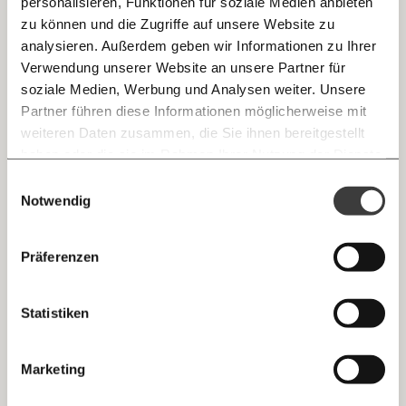
personalisieren, Funktionen für soziale Medien anbieten
E-Mail
zu können und die Zugriffe auf unsere Website zu
analysieren. Außerdem geben wir Informationen zu Ihrer
Immer auf dem Laufenden
17.02.2022
Whatsapp
Verwendung unserer Website an unsere Partner für
bleiben mit unseren gratis
soziale Medien, Werbung und Analysen weiter. Unsere
E-Mail-Newslettern!
Partner führen diese Informationen möglicherweise mit
Telegram
weiteren Daten zusammen, die Sie ihnen bereitgestellt
haben oder die sie im Rahmen Ihrer Nutzung der Dienste
Ich werde Fördermitglied* …
gesammelt haben.
Knackig über die
Morgenmoment:
Einwilligungsauswahl
Messenger
wichtigsten Themen informiert bleiben -
Notwendig
monatlich
jährlich
morgens in deinem Posteingang
Warum wir alle Gehälter offenlegen sollten
Facebook
Die guten Nachrichten der
Die Gute Woche:
Präferenzen
In Österreich müssen sich Kolleg:innen meist direkt fragen,
Welt nicht aus den Augen verlieren - immer
… mit einem Beitrag von* …
wenn sie wissen wollen, wie viel Gehalt die anderen
zum Wochenende
bekommen. Dabei gibt es gute Gründe dafür, die Löhne
Mastodon
sogar übers Unternehmen hinaus transparent zu machen.
Statistiken
10€
20€
Arbeitswelt
Threads
30€
50€
Marketing
18.01.2022
Ich bin einverstanden, einen regelmäßigen Newsletter zu erhalten.