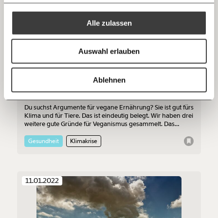
100€
€
Mehr Informationen:
Datenschutz.
RSS
Alle zulassen
Anmelden
Bluesky
Ich spende einmalig
Auswahl erlauben
20€
40€
https://www.moment.at/tag/drei-argumente
Kopieren
Ablehnen
60€
100€
Warum wir uns mehr vegan ernähren sollten
Du suchst Argumente für vegane Ernährung? Sie ist gut fürs
150€
€
Klima und für Tiere. Das ist eindeutig belegt. Wir haben drei
weitere gute Gründe für Veganismus gesammelt. Das
spricht für eine pflanzliche Ernährung.
Gesundheit
Klimakrise
Ich möchte meine Spende verschenken.
Du erhältst eine E-Mail mit deiner
Geschenkurkunde im PDF-Format, welche Du
ausdrucken oder weiterleiten und verschenken
kannst.
11.01.2022