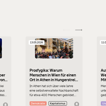
13.05.2026
11.
Prosfygika: Warum
Auf
ber
Menschen in Wien für einen
We
von
Ort in Athen in Hungerstreik
Mi
gehen
lei
In Athen hat sich über viele Jahre
Men
naus
eine selbstverwaltete Nachbarschaft
unt
utes
für etwa 400 Menschen gebildet.
ged
Doch “Prosfygika” soll Plänen der
die
Demokratie
Kapitalismus
Ung
m sie
Stadt zum Opfer fallen. Aus Protest
san