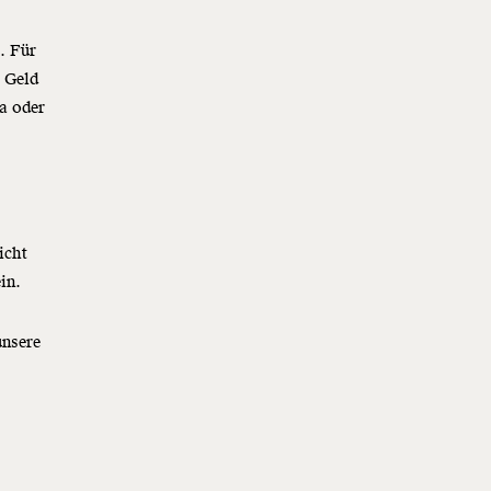
t. Für
r Geld
a oder
icht
in.
unsere