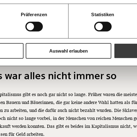
20€
Bluesky
Die Gute W
guten Nachr
100€
Präferenzen
Statistiken
rtens: Der Kapitalismus trägt zur Umweltzerstörung bei - zum Bei
Welt nicht 
Augen verlie
m Klimawandel. Weil diejenigen, die die Umwelt zerstören, dafür 
immer zum
https://www.moment.at/story/was-heisst-eigentlich-kapitalismus/
Ich möchte me
 müssen.
Wochenend
Du erhältst ein
PDF-Format, wel
und verschenken
robleme gibt es nicht nur im Kapitalismus, aber es gibt sie im
Auswahl erlauben
lismus aus bestimmten Gründen.
Ich bin einverstanden, einen 
Newsletter zu erhalten. Mehr I
Datenschutz.
 war alles nicht immer so
Weiter
Anmelden
italismus gibt es noch gar nicht so lange. Früher waren die meist
n Bauern und Bäuerinnen, die gar keine andere Wahl hatten als für
n zu arbeiten, und die dafür auch nicht bezahlt wurden. Die Sklaver
ch nicht so lange vorbei, in der Menschen von reichen Menschen g
kauft werden konnten. Das gibt es beides im Kapitalismus nicht, w
ssen für Geld arbeiten.