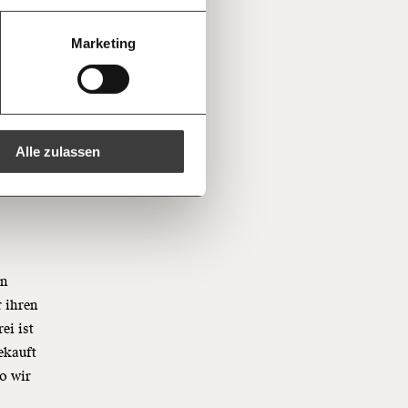
40€
60€
oche:
Die
ichten der
150€
€
Marketing
spiel
aus den
ren -
nicht
Kopieren
ine Spende verschenken.
e
e E-Mail mit deiner Geschenkurkunde im
che Du ausdrucken oder weiterleiten
 kannst.
Alle zulassen
regelmäßigen
1/3
nformationen:
en
 ihren
ei ist
ekauft
o wir