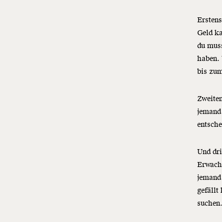
Erstens
Geld ka
du muss
haben.
bis zum
Zweite
jemand
entsch
Und dri
Erwachs
jemand 
gefällt
suchen