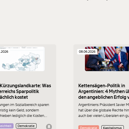
6.2026
08.06.2026
 Kürzungslandkarte: Was
Kettensägen-Politik in
rreichs Sparpolitik
Argentinien: 4 Mythen ü
ächlich kostet
den angeblichen Erfolg 
Javier Milei
ungen im Sozialbereich sparen
Argentiniens Präsident Javier Mi
ristig kein Geld, sondern
hat über die globale Rechte hi
hieben lediglich die Kosten.
auch bei vielen Liberalen ein g
re neue Kürzungslandkarte
Image. Was seine Politik mit
eichheit
Demokratie
t Kürzungen, Betroffene und
Österreich zu tun hat und waru
Demokratie
Kapitalismus