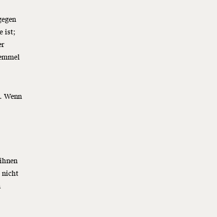
gegen
 ist;
er
semmel
n. Wenn
 ihnen
 nicht
n