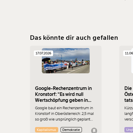
Das könnte dir auch gefallen
17.07.2026
11.0
Google-Rechenzentrum in
Die
Kronstorf: “Es wird null
Öste
Wertschöpfung geben in
tats
Österreich”
Google baut ein Rechenzentrum in
Kürz
Kronstorf in Oberösterreich: 2,5 mal
langf
so groß wie ursprünglich geplant
versc
und ohne
Unse
Kapitalismus
Demokratie
Ungl
Umweltverträglichkeitsprüfung. Es
mach