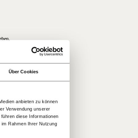
f
eben.
…
n
r schon
it
jährlich
ratis
Über Cookies
rn!
in
20€
30€
r
smus
 Medien anbieten zu können
100€
€
 oder
ment:
hrer Verwendung unserer
r die
 führen diese Informationen
n Themen
leiben -
ie im Rahmen Ihrer Nutzung
 deinem
s
zu
g