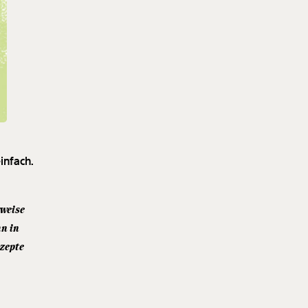
infach.
rweise
n in
nzepte