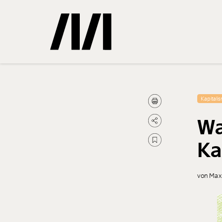
Gemerkte
Kapitali
Wa
0
Treffer
Ka
von Max