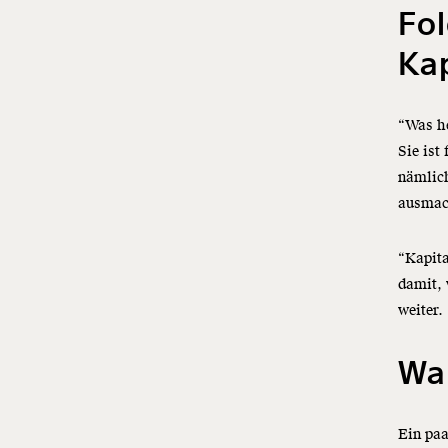
Fol
Kap
“Was he
Sie ist
nämlich
ausmach
“Kapita
damit, 
weiter.
Wan
Ein pa