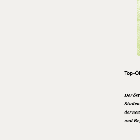
Top-Ök
Der ös
Studen
der neu
und Beg