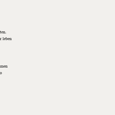
ten.
r leben
immen
so