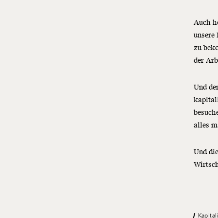
Auch he
unsere 
zu beko
der Arb
Und der
kapital
besuch
alles m
Und die
Wirtsch
Kapita