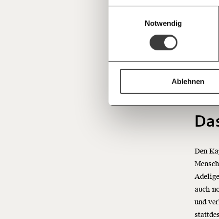
Einwilligungsauswahl
Notwendig
Und Vie
auch zu
zahlen
Diese P
Ablehnen
Kapita
Das
Den Kap
Mensche
Adelige
auch no
und ver
stattde