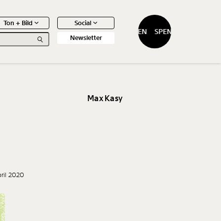
Ton + Bild
Social
SPENDEN
SPENDEN
Newsletter
Max Kasy
0
Artikel
pril 2020