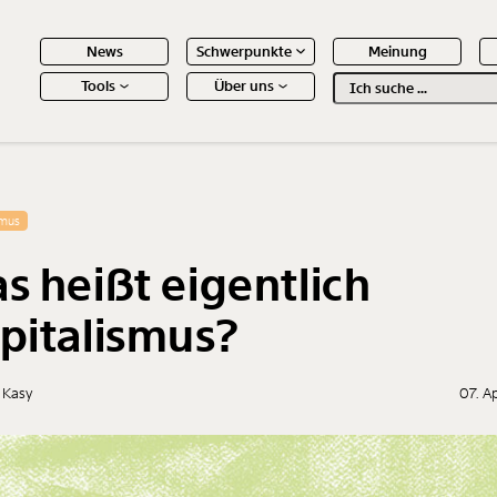
News
Schwerpunkte
Meinung
Tools
Über uns
Text
second
 Inhalte
smus
s heißt eigentlich
pitalismus?
 Kasy
07. A