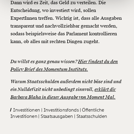
Dann wird es Zeit, das Geld zu verteilen. Die
Entscheidung, wo investiert wird, sollen
Ich möchte meine Spende verschenken.
ExpertInnen treffen. Wichtig ist, dass alle Ausgaben
Du erhältst eine E-Mail mit deiner
transparent und nachvollziehbar gemacht werden,
Geschenkurkunde im PDF-Format, welche Du
ausdrucken oder weiterleiten und verschenken
sodass beispielsweise das Parlament kontrollieren
kannst.
kann, ob alles mit rechten Dingen zugeht.
Du willst es ganz genau wissen?
Hier findest du den
Weiter
Policy Brief des Momentum Instituts.
1/3
Warum Staatsschulden außerdem nicht böse sind und
ein Nulldefizit nicht unbedingt sinnvoll,
erklärt dir
Barbara Blaha in dieser Ausgabe von Moment Mal.
Investitionen
Investitionsfonds
Öffentliche
Investitionen
Staatsausgaben
Staatsschulden