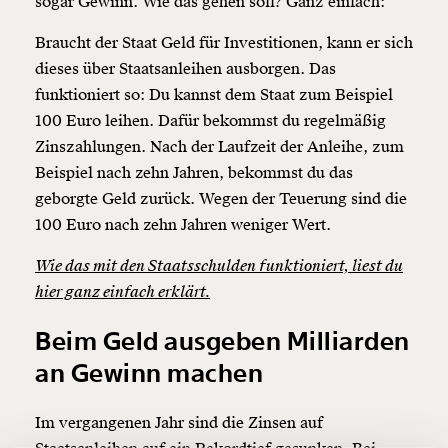
sogar Gewinn. Wie das gehen soll? Ganz einfach:
Braucht der Staat Geld für Investitionen, kann er sich
dieses über Staatsanleihen ausborgen. Das
funktioniert so: Du kannst dem Staat zum Beispiel
100 Euro leihen. Dafür bekommst du regelmäßig
Veränderung
Zinszahlungen. Nach der Laufzeit der Anleihe, zum
Beispiel nach zehn Jahren, bekommst du das
beginnt mit Dir!
geborgte Geld zurück. Wegen der Teuerung sind die
100 Euro nach zehn Jahren weniger Wert.
Werde
und wir können gemeinsam
Fördermitglied
unsere Wirtschaft so gestalten, dass sie für alle
Wie das mit den Staatsschulden funktioniert, liest du
funktioniert. Unsere Recherchen sind für alle frei im
hier ganz einfach erklärt.
Netz. Unabhängig und werbefrei. Und das wird auch
so bleiben. Kämpf’ mit uns für den Fortschritt und
Beim Geld ausgeben Milliarden
unterstütze uns mit Deinem Mitgliedsbeitrag.
an Gewinn machen
Du überweist lieber direkt?
Hier unsere IBAN: AT34 4300 0498 0007 6017
Im vergangenen Jahr sind die Zinsen auf
Kontoinhaber: Momentum Institut - Verein für
sozialen Fortschritt