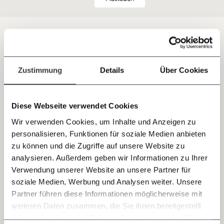
Hier unsere IBAN: AT34 4300 0498 0007 6017
Kontoinhaber: Momentum Institut - Verein für
sozialen Fortschritt
Jetzt
Deine Spende absetzen:
Fragen und Antworten.
Zwei von drei Menschen in Österreich werden im
einfach
Zustimmung
Details
Über Cookies
Lauf ihres Lebens einmal eine Angehörige oder
teilen.
einen Angehörigen pflegen müssen.
Diese Webseite verwendet Cookies
Das zeigt
eine Kurzstudie des MOMENTUM
Wir verwenden Cookies, um Inhalte und Anzeigen zu
Instituts
.
personalisieren, Funktionen für soziale Medien anbieten
E-Mail
Gehörst auch du dazu?
zu können und die Zugriffe auf unsere Website zu
analysieren. Außerdem geben wir Informationen zu Ihrer
Dieser Rechner sagt dir nach nur zehn Fragen, wie
Immer auf dem Laufenden
Whatsapp
Verwendung unserer Website an unsere Partner für
wahrscheinlich das ist.
bleiben mit unseren gratis
soziale Medien, Werbung und Analysen weiter. Unsere
E-Mail-Newslettern!
Partner führen diese Informationen möglicherweise mit
Telegram
weiteren Daten zusammen, die Sie ihnen bereitgestellt
haben oder die sie im Rahmen Ihrer Nutzung der Dienste
Ich werde Fördermitglied* …