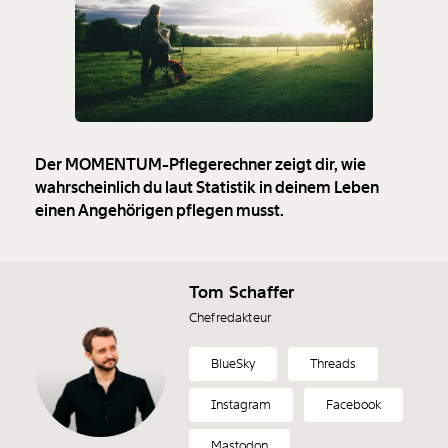
Der MOMENTUM-Pflegerechner zeigt dir, wie
wahrscheinlich du laut Statistik in deinem Leben
Veränderung
einen Angehörigen pflegen musst.
beginnt mit Dir!
Tom Schaffer
Werde
und wir können gemeinsam
Fördermitglied
unsere Wirtschaft so gestalten, dass sie für alle
Chefredakteur
funktioniert. Unsere Recherchen sind für alle frei im
Netz. Unabhängig und werbefrei. Und das wird auch
BlueSky
Threads
so bleiben. Kämpf’ mit uns für den Fortschritt und
unterstütze uns mit Deinem Mitgliedsbeitrag.
Instagram
Facebook
Du überweist lieber direkt?
Mastodon