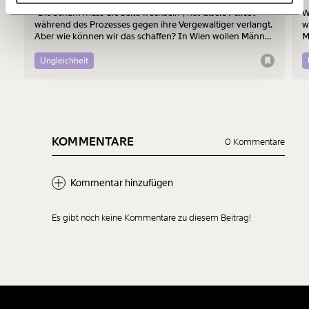
“Die Scham muss die Seite wechseln”, hat Gisèle Pelicot
W
während des Prozesses gegen ihre Vergewaltiger verlangt.
w
150€
€
Aber wie können wir das schaffen? In Wien wollen Männer
M
am 7. August mit einem “Walk of Shame” gegen
B
Männergewalt den ersten Schritt machen.
d
Ungleichheit
Ich möchte meine Spende verschenken.
Du erhältst eine E-Mail mit deiner
Geschenkurkunde im PDF-Format, welche Du
ausdrucken oder weiterleiten und verschenken
kannst.
KOMMENTARE
0 Kommentare
Kommentar hinzufügen
Weiter
1/3
Es gibt noch keine Kommentare zu diesem Beitrag!
Neuen Kommentar
hinzufügen