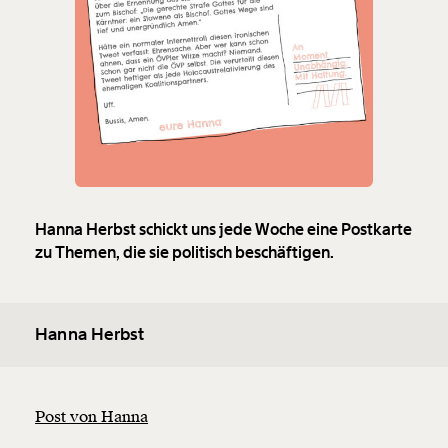
Hanna Herbst schickt uns jede Woche eine Postkarte
zu Themen, die sie politisch beschäftigen.
Veränderung
beginnt mit Dir!
Hanna Herbst
Werde
und wir können gemeinsam
Fördermitglied
unsere Wirtschaft so gestalten, dass sie für alle
funktioniert. Unsere Recherchen sind für alle frei im
Post von Hanna
Netz. Unabhängig und werbefrei. Und das wird auch