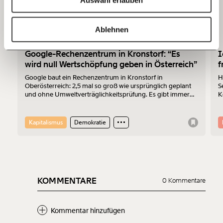
Auswahl erlauben
20€
40€
https://www.moment.at/story/woche-11-der-oevpler-der-einen-witz-machen-wollte/
Kopieren
Ablehnen
60€
100€
Google-Rechenzentrum in Kronstorf: “Es
I
wird null Wertschöpfung geben in Österreich”
f
150€
€
Google baut ein Rechenzentrum in Kronstorf in
H
Oberösterreich: 2,5 mal so groß wie ursprünglich geplant
S
und ohne Umweltverträglichkeitsprüfung. Es gibt immer
K
Ich möchte meine Spende verschenken.
mehr Widerstand. Am 17.7.2026 wurde protestiert. Der
Z
Du erhältst eine E-Mail mit deiner
Sprecher der „Bürger:inneninitiative Rechenzentrum
Geschenkurkunde im PDF-Format, welche Du
Kronstorf“ Harald Müllner erklärt im Interview, wo die
ausdrucken oder weiterleiten und verschenken
Kapitalismus
Demokratie
Probleme liegen und was er sich vom Protest erhofft.
kannst.
Weiter
KOMMENTARE
0 Kommentare
1/3
Kommentar hinzufügen