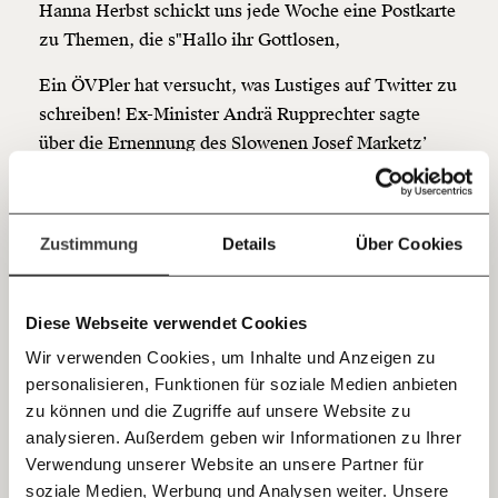
so bleiben. Kämpf’ mit uns für den Fortschritt und
Hanna Herbst schickt uns jede Woche eine Postkarte
unterstütze uns mit Deinem Mitgliedsbeitrag.
zu Themen, die s"Hallo ihr Gottlosen,
Du überweist lieber direkt?
Ein ÖVPler hat versucht, was Lustiges auf Twitter zu
Hier unsere IBAN: AT34 4300 0498 0007 6017
schreiben! Ex-Minister Andrä Rupprechter sagte
Kontoinhaber: Momentum Institut - Verein für
über die Ernennung des Slowenen Josef Marketz’
sozialen Fortschritt
zum Bischof:
Jetzt
Deine Spende absetzen:
Fragen und Antworten.
"Die gerechte Strafe Gottes für die Kärntner: ein
einfach
Zustimmung
Details
Über Cookies
Slowene als Bischof. Gottes Wege sind tief und
teilen.
unergründlich Amen."
Hätte es ein normaler Internettroll diesen ironischen
Diese Webseite verwendet Cookies
Tweet verfasst: Ehrensache. Aber wer kann schon
Wir verwenden Cookies, um Inhalte und Anzeigen zu
ahnen, dass ein ÖVPler Witze macht? Niemand.
personalisieren, Funktionen für soziale Medien anbieten
E-Mail
zu können und die Zugriffe auf unsere Website zu
Schon gar nicht die ÖVP selbst. Die verurteilt diesen
analysieren. Außerdem geben wir Informationen zu Ihrer
Immer auf dem Laufenden
Tweet heftiger als jede Holocaustrelativierung des
Whatsapp
Verwendung unserer Website an unsere Partner für
ehemaligen Koalitionspartners.
bleiben mit unseren gratis
soziale Medien, Werbung und Analysen weiter. Unsere