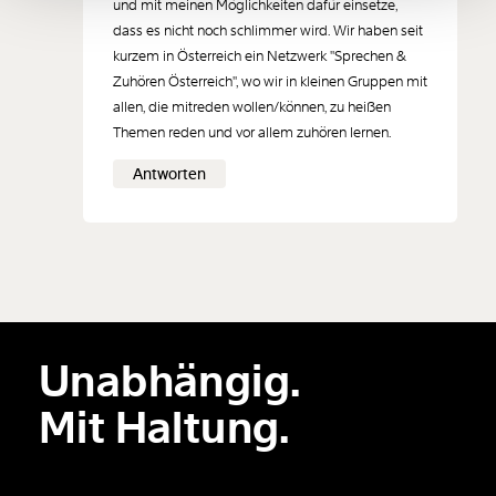
und mit meinen Möglichkeiten dafür einsetze,
dass es nicht noch schlimmer wird. Wir haben seit
150€
€
kurzem in Österreich ein Netzwerk "Sprechen &
Zuhören Österreich", wo wir in kleinen Gruppen mit
Ich möchte meine Spende verschenken.
allen, die mitreden wollen/können, zu heißen
Du erhältst eine E-Mail mit deiner
Themen reden und vor allem zuhören lernen.
Geschenkurkunde im PDF-Format, welche Du
ausdrucken oder weiterleiten und verschenken
Antworten
kannst.
Weiter
1/3
Unabhängig.
Mit Haltung.