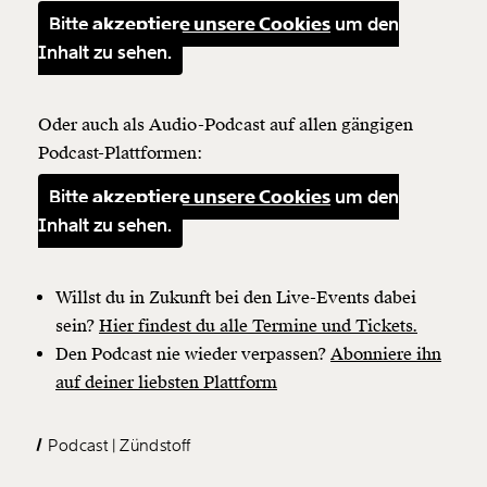
Bitte
akzeptiere unsere Cookies
um den
Inhalt zu sehen.
Oder auch als Audio-Podcast auf allen gängigen
Podcast-Plattformen:
Bitte
akzeptiere unsere Cookies
um den
Veränderung
Inhalt zu sehen.
beginnt mit Dir!
Willst du in Zukunft bei den Live-Events dabei
Werde
und wir können gemeinsam
Fördermitglied
unsere Wirtschaft so gestalten, dass sie für alle
sein?
Hier findest du alle Termine und Tickets.
funktioniert. Unsere Recherchen sind für alle frei im
Den Podcast nie wieder verpassen?
Abonniere ihn
Netz. Unabhängig und werbefrei. Und das wird auch
auf deiner liebsten Plattform
so bleiben. Kämpf’ mit uns für den Fortschritt und
unterstütze uns mit Deinem Mitgliedsbeitrag.
Podcast
Zündstoff
Du überweist lieber direkt?
Hier unsere IBAN: AT34 4300 0498 0007 6017