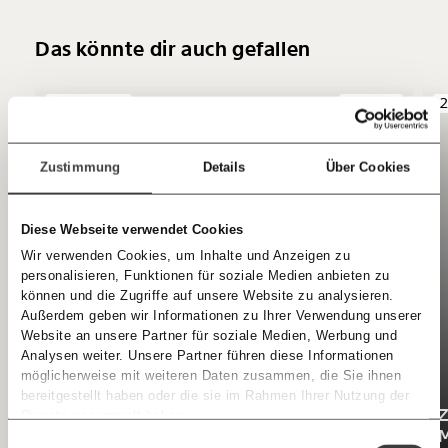
Kontoinhaber: Momentum Institut - Verein für
sozialen Fortschritt
Das könnte dir auch gefallen
Jetzt
Deine Spende absetzen:
Fragen und Antworten.
03.06.2026
2
Podcast
einfach
teilen.
Zustimmung
Details
Über Cookies
Diese Webseite verwendet Cookies
Wir verwenden Cookies, um Inhalte und Anzeigen zu
E-Mail
personalisieren, Funktionen für soziale Medien anbieten zu
können und die Zugriffe auf unsere Website zu analysieren.
Immer auf dem Laufenden
Außerdem geben wir Informationen zu Ihrer Verwendung unserer
Whatsapp
bleiben mit unseren gratis
Website an unsere Partner für soziale Medien, Werbung und
Analysen weiter. Unsere Partner führen diese Informationen
E-Mail-Newslettern!
möglicherweise mit weiteren Daten zusammen, die Sie ihnen
Telegram
bereitgestellt haben oder die sie im Rahmen Ihrer Nutzung der
Z
Dienste gesammelt haben.
Ich werde Fördermitglied* …
ZÜNDSTOFF: "Man darf ja gar nichts mehr
M
Knackig über die
Morgenmoment:
Einwilligungsauswahl
Messenger