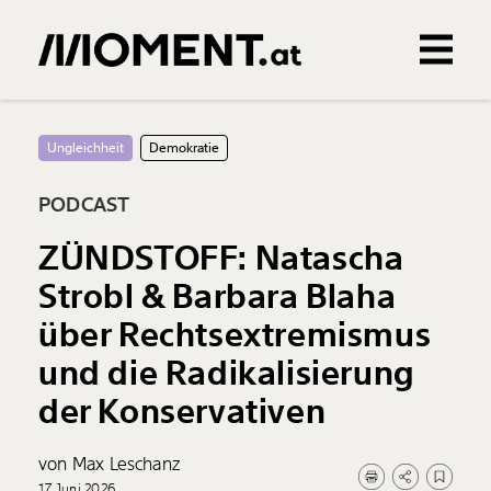
Gemerkte Inhalte
0
Treffer
0
Artikel
Ungleichheit
Demokratie
PODCAST
ZÜNDSTOFF: Natascha
Strobl & Barbara Blaha
über Rechtsextremismus
und die Radikalisierung
der Konservativen
von Max Leschanz
17. Juni 2026