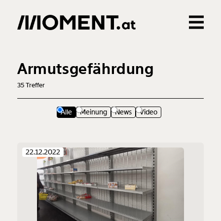
Gemerkte Inhalte
0
Treffer
0
Artikel
Armutsgefährdung
35
Treffer
Alle
Meinung
News
Video
22.12.2022