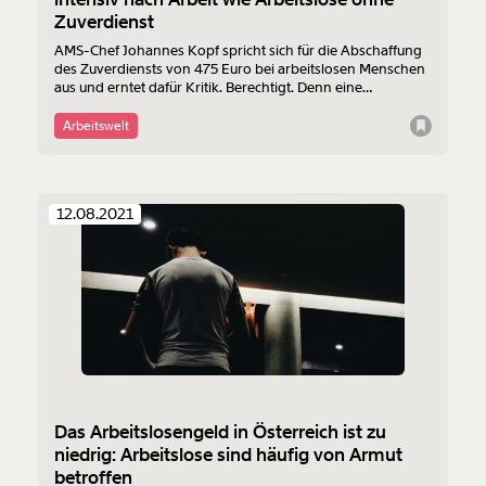
Zuverdienst
AMS-Chef Johannes Kopf spricht sich für die Abschaffung
des Zuverdiensts von 475 Euro bei arbeitslosen Menschen
aus und erntet dafür Kritik. Berechtigt. Denn eine
Befragung im Auftrag des Momentum Instituts zeigt: 97
Prozent der Arbeitslosen mit Zusatzjobs suchen intensiv
Arbeitswelt
nach einer festen Anstellung. Damit bemühen sich die
Menschen mit Gelegenheitsjobs genauso intensiv nach
Arbeit wie Arbeitslose ohne Zuverdienst.
12.08.2021
Das Arbeitslosengeld in Österreich ist zu
niedrig: Arbeitslose sind häufig von Armut
betroffen