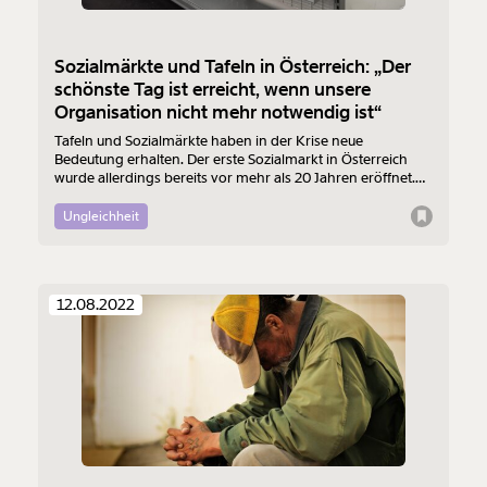
Sozialmärkte und Tafeln in Österreich: „Der
schönste Tag ist erreicht, wenn unsere
Organisation nicht mehr notwendig ist“
Tafeln und Sozialmärkte haben in der Krise neue
Bedeutung erhalten. Der erste Sozialmarkt in Österreich
wurde allerdings bereits vor mehr als 20 Jahren eröffnet.
Schon damals wollten die Betreiber:innen selbst nicht, dass
es sie geben muss. Von diesem Traum sind wir aber auch
Ungleichheit
heute noch weit entfernt.
12.08.2022