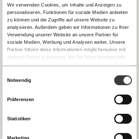
Wir verwenden Cookies, um Inhalte und Anzeigen zu
personalisieren, Funktionen für soziale Medien anbieten
E-Mail
zu können und die Zugriffe auf unsere Website zu
analysieren. Außerdem geben wir Informationen zu Ihrer
Immer auf dem Laufenden
Whatsapp
Verwendung unserer Website an unsere Partner für
Was ist deine Ausrede?
bleiben mit unseren gratis
soziale Medien, Werbung und Analysen weiter. Unsere
Dein Morgenmoment ist da!
E-Mail-Newslettern!
Partner führen diese Informationen möglicherweise mit
Telegram
Gesundheit
Klimakrise
weiteren Daten zusammen, die Sie ihnen bereitgestellt
haben oder die sie im Rahmen Ihrer Nutzung der Dienste
Ich werde Fördermitglied* …
gesammelt haben.
Knackig über die
Morgenmoment:
Einwilligungsauswahl
Messenger
wichtigsten Themen informiert bleiben -
Notwendig
monatlich
jährlich
21.10.2020
morgens in deinem Posteingang
Facebook
Die guten Nachrichten der
Die Gute Woche:
Präferenzen
Welt nicht aus den Augen verlieren - immer
… mit einem Beitrag von* …
zum Wochenende
Mastodon
Statistiken
10€
20€
Threads
30€
50€
Marketing