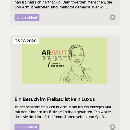
nah ist, hält sich hartnäckig. Damit werden Menschen, die
von Armut betroffen sind, mundtot gemacht. Wer will
schon die eigene Situation anprangern, wenn es doch so
viele Menschen in anderen Ländern gibt, denen es viel
Ungleichheit
schlechter geht?
26.08.2020
Ein Besuch im Freibad ist kein Luxus
In der schlimmsten Zeit in Armut bin ich ein einziges Mal
mit den Kindern ins örtliche Freibad gefahren. Ich wollte,
dass sie dort ihre SchulfreundInnen sehen und Spaß
haben können. Viele denken allerdings, dass der "Luxus"
Freibad einer von Armut betroffenen Familie nicht zusteht.
Ungleichheit