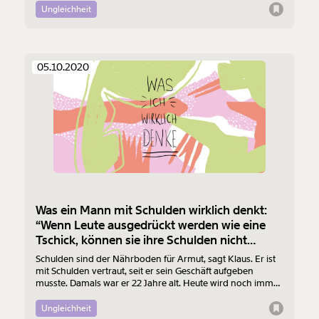
Ungleichheit
05.10.2020
Was ein Mann mit Schulden wirklich denkt:
“Wenn Leute ausgedrückt werden wie eine
Tschick, können sie ihre Schulden nicht
zurückzahlen”
Schulden sind der Nährboden für Armut, sagt Klaus. Er ist
mit Schulden vertraut, seit er sein Geschäft aufgeben
musste. Damals war er 22 Jahre alt. Heute wird noch immer
ein Teil seines Einkommens verpfändet.
Ungleichheit