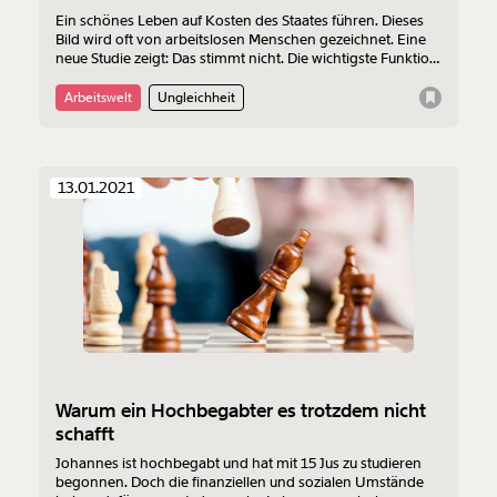
Ein schönes Leben auf Kosten des Staates führen. Dieses
Bild wird oft von arbeitslosen Menschen gezeichnet. Eine
neue Studie zeigt: Das stimmt nicht. Die wichtigste Funktion
des Arbeitslosengeldes ist die Existenzsicherung. Aber oft
reicht das Geld nicht einmal für das Nötigste, zeigt die
Arbeitswelt
Ungleichheit
Untersuchung von SORA im Auftrag des Momentum
Instituts zur wirtschaftlichen Situation von Arbeitslosen in
Österreich.
13.01.2021
Warum ein Hochbegabter es trotzdem nicht
schafft
Johannes ist hochbegabt und hat mit 15 Jus zu studieren
begonnen. Doch die finanziellen und sozialen Umstände