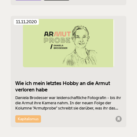
11.11.2020
Wie ich mein letztes Hobby an die Armut
verloren habe
Daniela Brodesser war leidenschaftliche Fotografin - bis ihr
die Armut ihre Kamera nahm. In der neuen Folge der
Kolumne "Armutprobe" schreibt sie darüber, was ihr das
Fotografieren bedeutet hat und wieso ein Hobby kein
Luxus sein sollte.
Kapitalismus
Veränderung