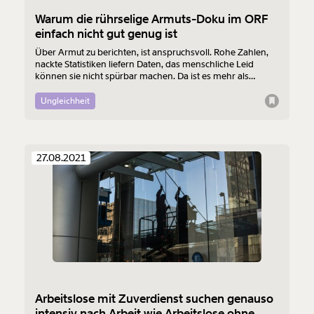
Warum die rührselige Armuts-Doku im ORF
einfach nicht gut genug ist
Über Armut zu berichten, ist anspruchsvoll. Rohe Zahlen,
nackte Statistiken liefern Daten, das menschliche Leid
können sie nicht spürbar machen. Da ist es mehr als
verlockend Einzelschicksale zu berichten. Der aktuelle
DOK1 Film “Arm in Österreich” versucht das. Das ehrliche
Ungleichheit
Bemühen, dem Thema Öffentlichkeit zu verschaffen, ist so
spürbar wie der Wunsch nach Linderung von Armut.
Trotzdem: Auf dem schmalen Grat zwischen Betroffenheit
und Tränendrüsen-Journalismus rutscht der Film leider aus.
27.08.2021
Arbeitslose mit Zuverdienst suchen genauso
intensiv nach Arbeit wie Arbeitslose ohne