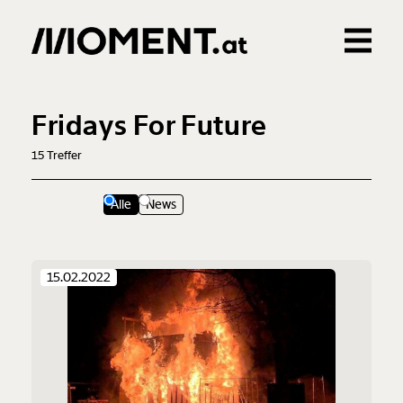
Gemerkte Inhalte
0
Treffer
0
Artikel
Fridays For Future
15
Treffer
Alle
News
15.02.2022