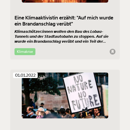
Eine Klimaaktivistin erzählt: "Auf mich wurde
ein Brandanschlag verübt"
Klimaschützer:innen wollen den Bau des Lobau-
Tunnels und der Stadtautobahn zu stoppen. Auf sie
wurde ein Brandanschlag verübt und ein Teil der
Besetzung von der Polizei im Auftrag der Stadt
geräumt. Diese Aktivistin hat alles hautnah miterlebt
Klimakrise
und überlebt.
01.01.2022