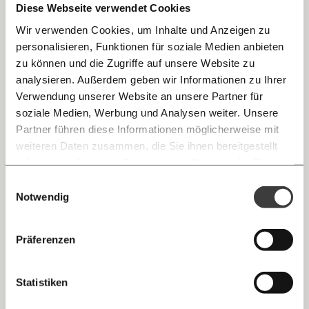
Diese Webseite verwendet Cookies
Wir verwenden Cookies, um Inhalte und Anzeigen zu
personalisieren, Funktionen für soziale Medien anbieten
E-Mail
zu können und die Zugriffe auf unsere Website zu
analysieren. Außerdem geben wir Informationen zu Ihrer
Immer auf dem Laufenden
Whatsapp
Verwendung unserer Website an unsere Partner für
bleiben mit unseren gratis
soziale Medien, Werbung und Analysen weiter. Unsere
Katharina Rogenhofer: "Es braucht beim
E-Mail-Newslettern!
Partner führen diese Informationen möglicherweise mit
Klimaschutz auch Radikalität"
Telegram
weiteren Daten zusammen, die Sie ihnen bereitgestellt
Gerade in der Corona-Krise sollten wir laut für den
Klimaschutz trommeln. Denn jetzt könnten die Weichen in
haben oder die sie im Rahmen Ihrer Nutzung der Dienste
Ich werde Fördermitglied* …
Richtung einer Klimawende gestellt werden. "Das passiert
gesammelt haben.
Knackig über die
Morgenmoment:
Einwilligungsauswahl
Messenger
aber noch nicht", sagt Katharina Rogenhofer vom
wichtigsten Themen informiert bleiben -
Klimavolksbegehren.
Notwendig
Klimakrise
monatlich
jährlich
morgens in deinem Posteingang
Facebook
Die guten Nachrichten der
Die Gute Woche:
Präferenzen
Welt nicht aus den Augen verlieren - immer
… mit einem Beitrag von* …
24.04.2020
zum Wochenende
Mastodon
Statistiken
10€
20€