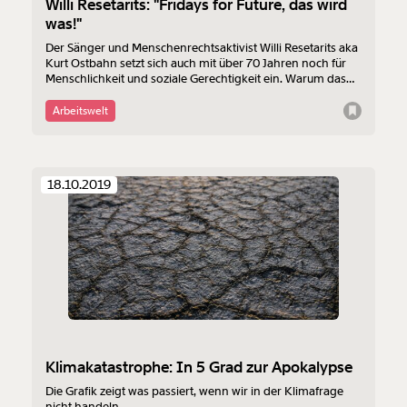
Willi Resetarits: "Fridays for Future, das wird
was!"
Der Sänger und Menschenrechtsaktivist Willi Resetarits aka
Kurt Ostbahn setzt sich auch mit über 70 Jahren noch für
Menschlichkeit und soziale Gerechtigkeit ein. Warum das
ein beständiger Kampf ist, dessen er nicht müde wird und
was er von Fridays for Future und Facebook hält, erzählt er
Arbeitswelt
im Moment-Interview.
18.10.2019
Klimakatastrophe: In 5 Grad zur Apokalypse
Die Grafik zeigt was passiert, wenn wir in der Klimafrage
nicht handeln.