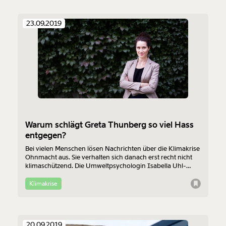
23.09.2019
Warum schlägt Greta Thunberg so viel Hass
entgegen?
Bei vielen Menschen lösen Nachrichten über die Klimakrise
Ohnmacht aus. Sie verhalten sich danach erst recht nicht
klimaschützend. Die Umweltpsychologin Isabella Uhl-
Hädicke spricht mit Moment darüber, warum Greta
Thunberg auf so viel Widerstand stößt und wie sich
Klimakrise
Menschen überzeugen lassen, beim Klimaschutz
mitzumachen. Ihr Rat: Kleine Schritte gehen. Und: Nur mit
Freiwilligkeit geht es nicht.
20.09.2019