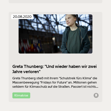
20.08.2020
Greta Thunberg: "Und wieder haben wir zwei
Jahre verloren"
Greta Thunberg stieß mit ihrem "Schulstreik fürs Klima" die
Massenbewegung "Fridays for Future" an. Millionen gehen
seitdem für Klimaschutz auf die Straßen. Passiert ist nichts.
In einem Offenen Brief fordert Thunberg die politisch
Verantwortlichen auf endlich zu handeln.
Klimakrise