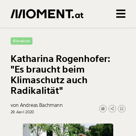
Gemerkte Inhalte
0
Treffer
0
Artikel
Klimakrise
Katharina Rogenhofer:
"Es braucht beim
Klimaschutz auch
Radikalität"
von Andreas Bachmann
29. April 2020