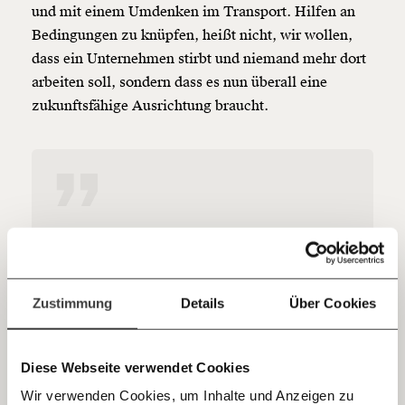
und mit einem Umdenken im Transport. Hilfen an
Bedingungen zu knüpfen, heißt nicht, wir wollen,
Werde
und wir können gemeinsam
Fördermitglied
unsere Wirtschaft so gestalten, dass sie für alle
dass ein Unternehmen stirbt und niemand mehr dort
funktioniert. Unsere Recherchen sind für alle frei im
arbeiten soll, sondern dass es nun überall eine
Netz. Unabhängig und werbefrei. Und das wird auch
zukunftsfähige Ausrichtung braucht.
so bleiben. Kämpf’ mit uns für den Fortschritt und
unterstütze uns mit Deinem Mitgliedsbeitrag.
Du überweist lieber direkt?
Hier unsere IBAN: AT34 4300 0498 0007 6017
Kontoinhaber: Momentum Institut - Verein für
sozialen Fortschritt
Es gibt PolitikerInnen, die
sagen, Klima sei ein
Jetzt
Deine Spende absetzen:
Fragen und Antworten.
Luxusthema. Klimaschutz
einfach
Zustimmung
Details
Über Cookies
sollte zur Norm werden.
teilen.
Diese Webseite verwendet Cookies
Wir verwenden Cookies, um Inhalte und Anzeigen zu