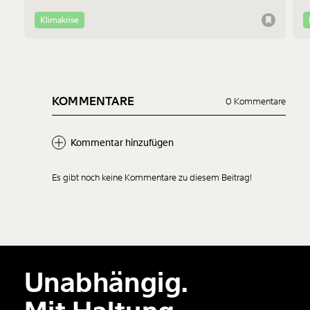
Bewohner:innen im Altbau liegen - das erklärt Jan-Philipp
b
Richtmann von der TU Wien im Interview.
f
Klimakrise
KOMMENTARE
0 Kommentare
Kommentar hinzufügen
Es gibt noch keine Kommentare zu diesem Beitrag!
Neuen Kommentar
hinzufügen
Unabhängig.
Der Inhalt dieses Feldes wird nicht öffentlich zugänglich angezeigt.