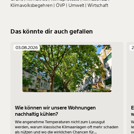
Klimavolksbegehren
ÖVP
Umwelt
Wirtschaft
Das könnte dir auch gefallen
03.08.2026
2
Wie können wir unsere Wohnungen
E
nachhaltig kühlen?
Wie angenehme Temperaturen nicht zum Luxusgut
W
werden, warum klassische Klimaanlagen oft mehr schaden
l
als nützen und wo die wirklichen Chancen für
v