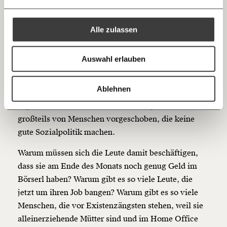
Ich bin einverstanden, einen regelmäßigen Newsletter zu erhalten.
es billig ist und bequemer, und dass man sich fürs
100€
€
Mehr Informationen:
Datenschutz.
RSS
klimafreundliche Verhalten entscheiden muss.
Alle zulassen
Es gibt auch PolitikerInnen, die sagen, Klima sei ein
Anmelden
Bluesky
Ich spende einmalig
Luxusthema. Es könne sich jetzt nicht jeder mit dem
Auswahl erlauben
Klima beschäftigen. Die Menschen hätten andere
20€
40€
Probleme, zum Beispiel am Ende des Moments
https://www.moment.at/story/katharina-rogenhofer-klimaschutz-braucht-auch-radikalitaet/
Kopieren
Ablehnen
überhaupt noch Geld im Geldbörserl zu haben. Da
60€
100€
sage ich: Ja! Absolut. Aber dieses Argument wird
großteils von Menschen vorgeschoben, die keine
150€
€
gute Sozialpolitik machen.
Warum müssen sich die Leute damit beschäftigen,
Ich möchte meine Spende verschenken.
Du erhältst eine E-Mail mit deiner
dass sie am Ende des Monats noch genug Geld im
Geschenkurkunde im PDF-Format, welche Du
Börserl haben? Warum gibt es so viele Leute, die
ausdrucken oder weiterleiten und verschenken
jetzt um ihren Job bangen? Warum gibt es so viele
kannst.
Menschen, die vor Existenzängsten stehen, weil sie
alleinerziehende Mütter sind und im Home Office