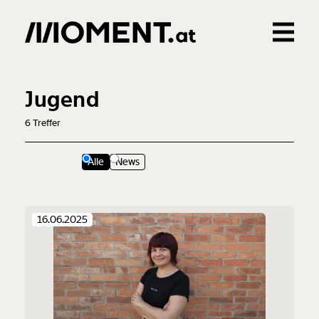
Gemerkte Inhalte
0
Treffer
0
Artikel
Jugend
6
Treffer
Alle
News
16.06.2025