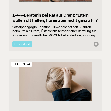
1-4-7-Beraterin bei Rat auf Draht: "Eltern
wollen oft helfen, hören aber nicht genau hin"
Sozialpädagogin Christine Piriwe arbeitet seit 6 Jahren
beim Rat auf Draht, Österreichs telefonischer Beratung für
Kinder und Jugendliche. MOMENT.at erklärt sie, was junge
Menschen seit der Pandemie belastet, warum Chat-
Beratung ein Gamechanger ist und wie Eltern ihre Kinder
Gesundheit
besser verstehen können.
11.03.2024