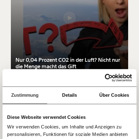
Werde
und wir können gemeinsam
Fördermitglied
unsere Wirtschaft so gestalten, dass sie für alle
funktioniert. Unsere Recherchen sind für alle frei im
Netz. Unabhängig und werbefrei. Und das wird auch
so bleiben. Kämpf’ mit uns für den Fortschritt und
unterstütze uns mit Deinem Mitgliedsbeitrag.
Du überweist lieber direkt?
Hier unsere IBAN: AT34 4300 0498 0007 6017
Nur 0,04 Prozent CO2 in der Luft? Nicht nur
Kontoinhaber: Momentum Institut - Verein für
die Menge macht das Gift
sozialen Fortschritt
Klimakrise
Jetzt
Deine Spende absetzen:
Fragen und Antworten.
einfach
Zustimmung
Details
Über Cookies
06.12.2021
teilen.
Diese Webseite verwendet Cookies
Wir verwenden Cookies, um Inhalte und Anzeigen zu
personalisieren, Funktionen für soziale Medien anbieten
E-Mail