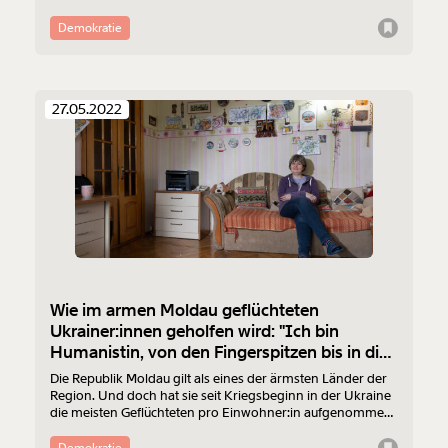
Anwältin: Die russische Friedensaktivistin soll abgeschoben
werden. Und das, obwohl sie traumatisiert ist und
Demokratie
besonderen Schutz bekommen sollte.
27.05.2022
Wie im armen Moldau geflüchteten
Ukrainer:innen geholfen wird: "Ich bin
Humanistin, von den Fingerspitzen bis in die
Zehen"
Die Republik Moldau gilt als eines der ärmsten Länder der
Region. Und doch hat sie seit Kriegsbeginn in der Ukraine
die meisten Geflüchteten pro Einwohner:in aufgenommen
– ohne Aufsehen, ohne Zögern. Wie das geht? Wir
besuchen Natalia: Sie lebt seit zwei Monaten mit vier
Demokratie