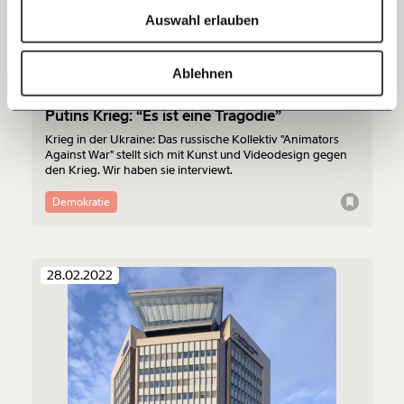
Ich spende einmalig
Auswahl erlauben
20€
40€
https://www.moment.at/tag/ukraine/
Kopieren
Ablehnen
60€
100€
Russische Künstler:innen wehren sich gegen
Putins Krieg: “Es ist eine Tragödie”
150€
€
Krieg in der Ukraine: Das russische Kollektiv "Animators
Against War" stellt sich mit Kunst und Videodesign gegen
den Krieg. Wir haben sie interviewt.
Ich möchte meine Spende verschenken.
Demokratie
Du erhältst eine E-Mail mit deiner
Geschenkurkunde im PDF-Format, welche Du
ausdrucken oder weiterleiten und verschenken
kannst.
28.02.2022
Weiter
1/3