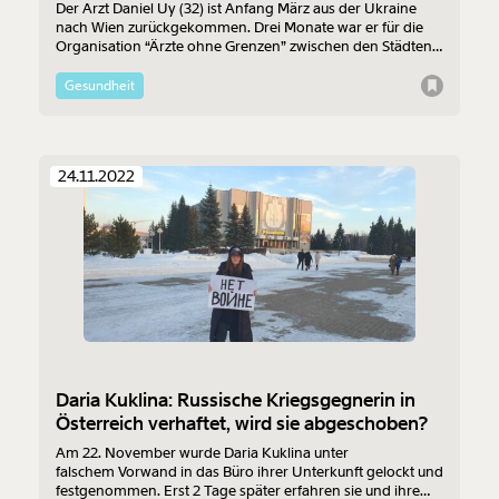
Der Arzt Daniel Uy (32) ist Anfang März aus der Ukraine
nach Wien zurückgekommen. Drei Monate war er für die
Organisation “Ärzte ohne Grenzen” zwischen den Städten
Mykolaiv und Kherson im Einsatz. Er hat dort zwei mobile
Kliniken geleitet. Im Interview erzählt er über den Alltag in
Gesundheit
der Ausnahmesituation.
24.11.2022
Daria Kuklina: Russische Kriegsgegnerin in
Österreich verhaftet, wird sie abgeschoben?
Am 22. November wurde Daria Kuklina unter
falschem Vorwand in das Büro ihrer Unterkunft gelockt und
festgenommen. Erst 2 Tage später erfahren sie und ihre