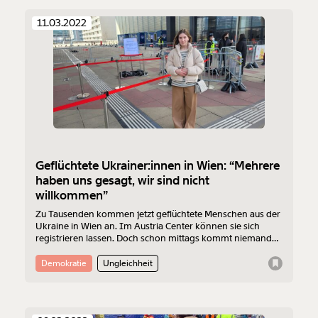
wir dagegen tun können.
11.03.2022
Geflüchtete Ukrainer:innen in Wien: “Mehrere
haben uns gesagt, wir sind nicht
willkommen”
Veränderung
Zu Tausenden kommen jetzt geflüchtete Menschen aus der
Ukraine in Wien an. Im Austria Center können sie sich
beginnt mit Dir!
registrieren lassen. Doch schon mittags kommt niemand
mehr rein. Daneben versorgen freiwillige Helferinnen die
Ankommenden. Aus ganz Österreich trifft die Hilfe ein.
Demokratie
Ungleichheit
Widerstand gibt es trotzdem - und zwar von der
Werde
und wir können gemeinsam
Fördermitglied
Nachbarschaft.
unsere Wirtschaft so gestalten, dass sie für alle
funktioniert. Unsere Recherchen sind für alle frei im