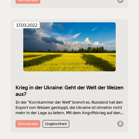
geflüchteten Ukrainerinnen zusammen.
17.03.2022
Krieg in der Ukraine: Geht der Welt der Weizen
aus?
In der "Kornkammer der Welt" brennt es. Russland hat den
Export von Weizen gestoppt, die Ukraine ist ohnehin nicht
mehr in der Lage zu liefern. Mit dem Angriffskrieg auf den
fünftgrößten Weizen-Exporteur der Welt gefährdet
Präsident Putin nicht nur die Ukraine, sondern das Leben
Demokratie
Ungleichheit
vieler hundert Millionen Menschen. Wir erklären dir der
Reihe nach, ob der Welt jetzt der Weizen ausgeht, und was