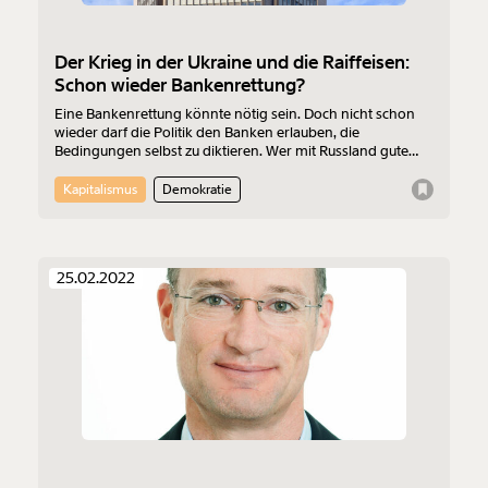
Der Krieg in der Ukraine und die Raiffeisen:
Schon wieder Bankenrettung?
Eine Bankenrettung könnte nötig sein. Doch nicht schon
wieder darf die Politik den Banken erlauben, die
Bedingungen selbst zu diktieren. Wer mit Russland gute
Geschäfte gemacht hat, muss jetzt auch selbst für die
Verluste aufkommen. Wie käme die Allgemeinheit dazu,
Kapitalismus
Demokratie
diese schon wieder zu übernehmen?
25.02.2022