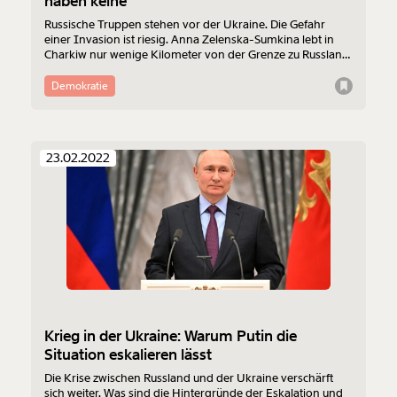
haben keine“
Russische Truppen stehen vor der Ukraine. Die Gefahr
einer Invasion ist riesig. Anna Zelenska-Sumkina lebt in
Charkiw nur wenige Kilometer von der Grenze zu Russland
entfernt und in ständiger Kriegsangst. Für MOMENT
schildert die zweifache Mutter, was die jüngste Eskalation
Demokratie
für sie bedeutet.
23.02.2022
Krieg in der Ukraine: Warum Putin die
Situation eskalieren lässt
Die Krise zwischen Russland und der Ukraine verschärft
sich weiter. Was sind die Hintergründe der Eskalation und