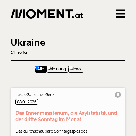
Gemerkte Inhalte
0
Treffer
0
Artikel
Ukraine
14
Treffer
Alle
Meinung
News
Lukas Gahleitner-Gertz
08.01.2026
Das Innenministerium, die Asylstatistik und
der dritte Sonntag im Monat
Das durchschaubare Sonntagsspiel des