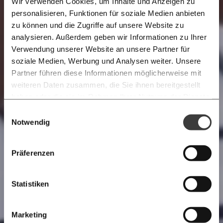
Wir verwenden Cookies, um Inhalte und Anzeigen zu
personalisieren, Funktionen für soziale Medien anbieten
E-Mail
zu können und die Zugriffe auf unsere Website zu
analysieren. Außerdem geben wir Informationen zu Ihrer
Immer auf dem Laufenden
Whatsapp
Verwendung unserer Website an unsere Partner für
bleiben mit unseren gratis
soziale Medien, Werbung und Analysen weiter. Unsere
E-Mail-Newslettern!
Partner führen diese Informationen möglicherweise mit
Telegram
weiteren Daten zusammen, die Sie ihnen bereitgestellt
haben oder die sie im Rahmen Ihrer Nutzung der Dienste
Ich werde Fördermitglied* …
Meinung
gesammelt haben.
Knackig über die
Morgenmoment:
Einwilligungsauswahl
Messenger
wichtigsten Themen informiert bleiben -
Notwendig
monatlich
jährlich
morgens in deinem Posteingang
Facebook
Die guten Nachrichten der
Die Gute Woche:
Präferenzen
Welt nicht aus den Augen verlieren - immer
… mit einem Beitrag von* …
zum Wochenende
Mastodon
Statistiken
10€
20€
Threads
30€
50€
Marketing